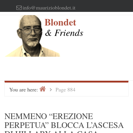
Skip
info@maurizioblondet.it
to
Blondet
content
& Friends
Home
>
You are here:
Page 884
NEMMENO “EREZIONE
PERPETUA” BLOCCA L’ASCESA