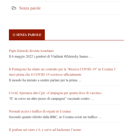
Senza parole
SENZA PAROLE
Papà Zelenski diventa israeliano
Il 6 maggio 2022 i genitori di Vladimir #Zelensky hanno …
Il Pentagono ha stilato un contratto per la “Ricerca COVID-19” in Ucraina 3
mesi prima che il COVID-19 esistesse ufficialmente
Il mondo ha iniziato a sentire parlare per la prima …
Covid, Speranza alla Cgil: «Campagna per quarta dose di vaccino»
“E’ in corso un altro pezzo di campagna” vaccinale contro …
Neonati uccisi e traffico di organi in Ucraina
Secondo quanto riferito dalla BBC, in Ucraina esiste un traffico …
Il grafene nel siero c’è, e serve ad hackerare l’uomo