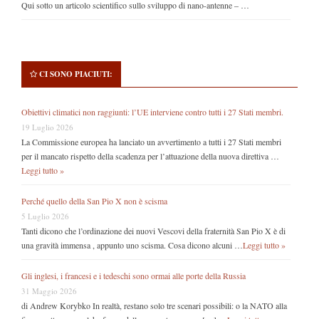
Qui sotto un articolo scientifico sullo sviluppo di nano-antenne – …
CI SONO PIACIUTI:
Obiettivi climatici non raggiunti: l’UE interviene contro tutti i 27 Stati membri.
19 Luglio 2026
La Commissione europea ha lanciato un avvertimento a tutti i 27 Stati membri
per il mancato rispetto della scadenza per l’attuazione della nuova direttiva …
Leggi tutto »
Perché quello della San Pio X non è scisma
5 Luglio 2026
Tanti dicono che l’ordinazione dei nuovi Vescovi della fraternità San Pio X è di
una gravità immensa , appunto uno scisma. Cosa dicono alcuni …
Leggi tutto »
Gli inglesi, i francesi e i tedeschi sono ormai alle porte della Russia
31 Maggio 2026
di Andrew Korybko In realtà, restano solo tre scenari possibili: o la NATO alla