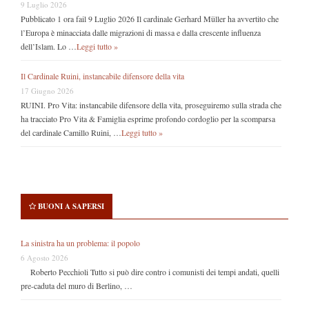
9 Luglio 2026
Pubblicato 1 ora fail 9 Luglio 2026 Il cardinale Gerhard Müller ha avvertito che
l’Europa è minacciata dalle migrazioni di massa e dalla crescente influenza
dell’Islam. Lo …
Leggi tutto »
Il Cardinale Ruini, instancabile difensore della vita
17 Giugno 2026
RUINI. Pro Vita: instancabile difensore della vita, proseguiremo sulla strada che
ha tracciato Pro Vita & Famiglia esprime profondo cordoglio per la scomparsa
del cardinale Camillo Ruini, …
Leggi tutto »
BUONI A SAPERSI
La sinistra ha un problema: il popolo
6 Agosto 2026
Roberto Pecchioli Tutto si può dire contro i comunisti dei tempi andati, quelli
pre-caduta del muro di Berlino, …