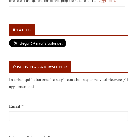
fine accetta una qualche forma delle proposte russe; o […] …
Leggi tutto »
Secondary
Sidebar
TWITTER
ISCRIVITI ALLA NEWSLETTER
Inserisci qui la tua email e scegli con che frequenza vuoi ricevere gli
aggiornamenti
Email
*