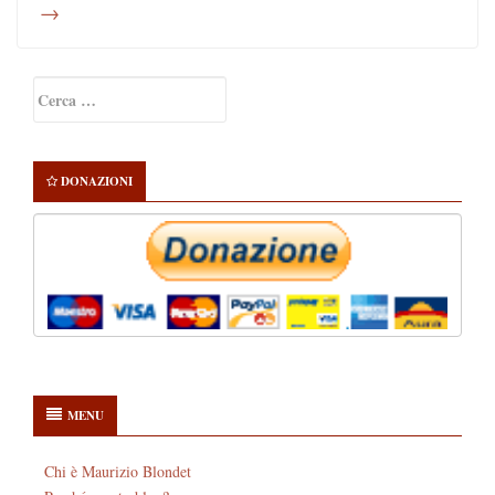
→
Primary
Ricerca
Sidebar
per:
DONAZIONI
MENU
Chi è Maurizio Blondet