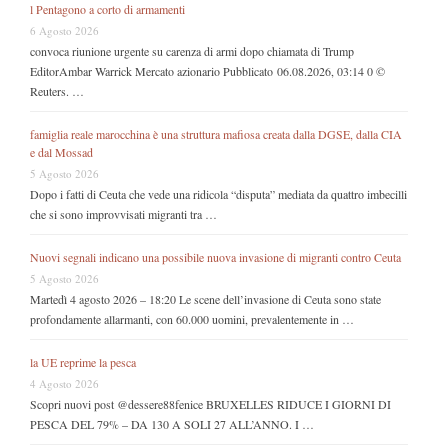
l Pentagono a corto di armamenti
6 Agosto 2026
convoca riunione urgente su carenza di armi dopo chiamata di Trump
EditorAmbar Warrick Mercato azionario Pubblicato 06.08.2026, 03:14 0 ©
Reuters. …
famiglia reale marocchina è una struttura mafiosa creata dalla DGSE, dalla CIA
e dal Mossad
5 Agosto 2026
Dopo i fatti di Ceuta che vede una ridicola “disputa” mediata da quattro imbecilli
che si sono improvvisati migranti tra …
Nuovi segnali indicano una possibile nuova invasione di migranti contro Ceuta
5 Agosto 2026
Martedì 4 agosto 2026 – 18:20 Le scene dell’invasione di Ceuta sono state
profondamente allarmanti, con 60.000 uomini, prevalentemente in …
la UE reprime la pesca
4 Agosto 2026
Scopri nuovi post @dessere88fenice BRUXELLES RIDUCE I GIORNI DI
PESCA DEL 79% – DA 130 A SOLI 27 ALL’ANNO. I …