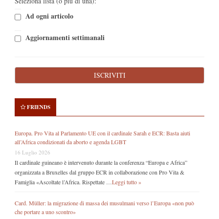
Seleziona lista (o più di una):
Ad ogni articolo
Aggiornamenti settimanali
FRIENDS
Europa. Pro Vita al Parlamento UE con il cardinale Sarah e ECR: Basta aiuti
all’Africa condizionati da aborto e agenda LGBT
16 Luglio 2026
Il cardinale guineano è intervenuto durante la conferenza “Europa e Africa”
organizzata a Bruxelles dal gruppo ECR in collaborazione con Pro Vita &
Famiglia «Ascoltate l’Africa. Rispettate …
Leggi tutto »
Card. Müller: la migrazione di massa dei musulmani verso l’Europa «non può
che portare a uno scontro»