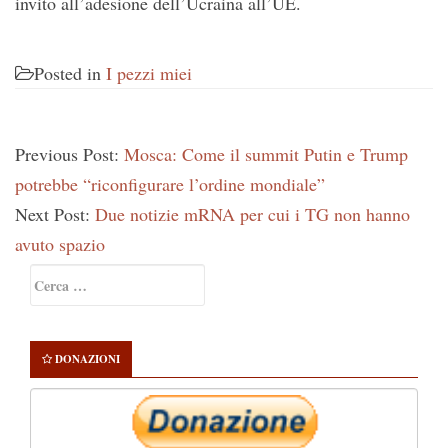
invito all’adesione dell’Ucraina all’UE.
Posted in
I pezzi miei
Previous Post:
Mosca: Come il summit Putin e Trump
potrebbe “riconfigurare l’ordine mondiale”
Next Post:
Due notizie mRNA per cui i TG non hanno
avuto spazio
Primary
Ricerca
Sidebar
per:
DONAZIONI