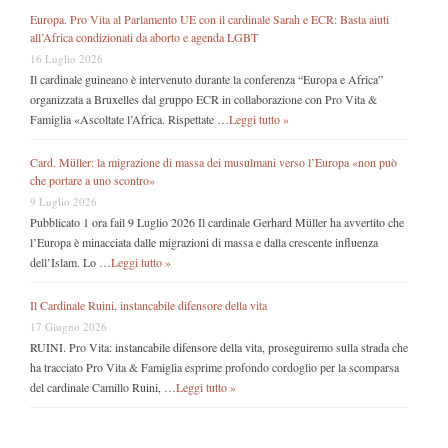
Europa. Pro Vita al Parlamento UE con il cardinale Sarah e ECR: Basta aiuti
all’Africa condizionati da aborto e agenda LGBT
16 Luglio 2026
Il cardinale guineano è intervenuto durante la conferenza “Europa e Africa”
organizzata a Bruxelles dal gruppo ECR in collaborazione con Pro Vita &
Famiglia «Ascoltate l’Africa. Rispettate …
Leggi tutto »
Card. Müller: la migrazione di massa dei musulmani verso l’Europa «non può
che portare a uno scontro»
9 Luglio 2026
Pubblicato 1 ora fail 9 Luglio 2026 Il cardinale Gerhard Müller ha avvertito che
l’Europa è minacciata dalle migrazioni di massa e dalla crescente influenza
dell’Islam. Lo …
Leggi tutto »
Il Cardinale Ruini, instancabile difensore della vita
17 Giugno 2026
RUINI. Pro Vita: instancabile difensore della vita, proseguiremo sulla strada che
ha tracciato Pro Vita & Famiglia esprime profondo cordoglio per la scomparsa
del cardinale Camillo Ruini, …
Leggi tutto »