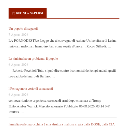
BUONI A SAPERSI
Un popolo di segaioli
7 Agosto 2026
LA PORNODESTRA Leggo che al convegno di Azione Universitaria di Latina
i giovani meloniani hanno invitato come ospite d’onore….Rocco Siffredi. …
La sinistra ha un problema: il popolo
6 Agosto 2026
Roberto Pecchioli Tutto si può dire contro i comunisti dei tempi andati, quelli
pre-caduta del muro di Berlino, …
l Pentagono a corto di armamenti
6 Agosto 2026
convoca riunione urgente su carenza di armi dopo chiamata di Trump
EditorAmbar Warrick Mercato azionario Pubblicato 06.08.2026, 03:14 0 ©
Reuters. …
famiglia reale marocchina è una struttura mafiosa creata dalla DGSE, dalla CIA