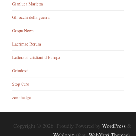
Gianluca Marletta
Gli occhi della guerra
Gospa News
Lacrimae Rerum
Lettera ai cristiani d'Europa
Ortodossi
Stop €uro
zero hedge
Copyright © 2026. Proudly Powered by
WordPress
&
Weblogix
(feat.
WebYatri Themes
).