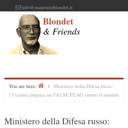
Skip
info@maurizioblondet.it
to
Blondet
content
& Friends
Home
>
You are here:
Ministero della Difesa russo:
l’Ucraina prepara un FALSE FLAG contro il summit
Ministero della Difesa russo: