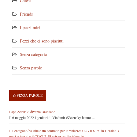
Chiesa
Friends
I pezzi miei
Pezzi che ci sono piaciuti
Senza categoria
Senza parole
SENZA PAROLE
Papà Zelenski diventa israeliano
Il 6 maggio 2022 i genitori di Vladimir #Zelensky hanno …
Il Pentagono ha stilato un contratto per la “Ricerca COVID-19” in Ucraina 3
mesi prima che il COVID-19 esistesse ufficialmente