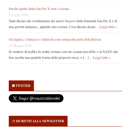
Perché quello della San Pio X non è scisma
5 Luglio 2026
Tanti dicono che l’ordinazione dei nuovi Vescovi della fraternità San Pio X è di
una gravità immensa , appunto uno scisma. Cosa dicono alcuni …
Leggi tutto »
Gli inglesi, i francesi e i tedeschi sono ormai alle porte della Russia
31 Maggio 2026
di Andrew Korybko In realtà, restano solo tre scenari possibili: o la NATO alla
fine accetta una qualche forma delle proposte russe; o […] …
Leggi tutto »
Secondary
Sidebar
TWITTER
ISCRIVITI ALLA NEWSLETTER