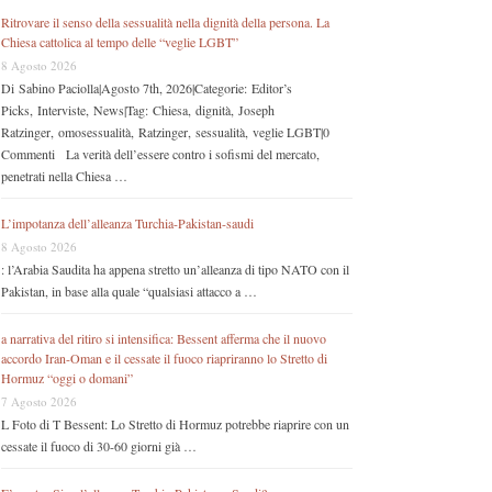
Ritrovare il senso della sessualità nella dignità della persona. La
Chiesa cattolica al tempo delle “veglie LGBT”
8 Agosto 2026
Di Sabino Paciolla|Agosto 7th, 2026|Categorie: Editor’s
Picks, Interviste, News|Tag: Chiesa, dignità, Joseph
Ratzinger, omosessualità, Ratzinger, sessualità, veglie LGBT|0
Commenti La verità dell’essere contro i sofismi del mercato,
penetrati nella Chiesa …
L’impotanza dell’alleanza Turchia-Pakistan-saudi
8 Agosto 2026
: l’Arabia Saudita ha appena stretto un’alleanza di tipo NATO con il
Pakistan, in base alla quale “qualsiasi attacco a …
a narrativa del ritiro si intensifica: Bessent afferma che il nuovo
accordo Iran-Oman e il cessate il fuoco riapriranno lo Stretto di
Hormuz “oggi o domani”
7 Agosto 2026
L Foto di T Bessent: Lo Stretto di Hormuz potrebbe riaprire con un
cessate il fuoco di 30-60 giorni già …