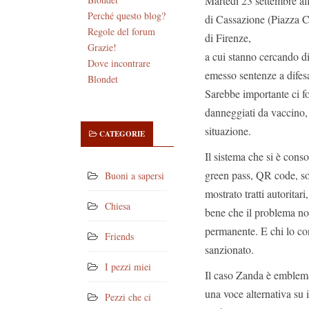
Martedì 23 settembre al
Perché questo blog?
di Cassazione (Piazza 
Regole del forum
di Firenze,
Grazie!
a cui stanno cercando di
Dove incontrare
emesso sentenze a difesa
Blondet
Sarebbe importante ci fo
danneggiati da vaccino, p
situazione.
CATEGORIE
Il sistema che si è conso
green pass, QR code, so
Buoni a sapersi
mostrato tratti autoritar
Chiesa
bene che il problema non
permanente. E chi lo con
Friends
sanzionato.
I pezzi miei
Il caso Zanda è emblema
una voce alternativa su 
Pezzi che ci