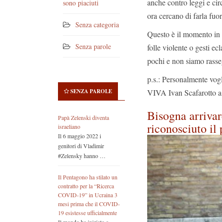
anche contro leggi e cir
sono piaciuti
ora cercano di farla fuo
Senza categoria
Questo è il momento in c
Senza parole
folle violente o gesti ec
pochi e non siamo rasse
p.s.: Personalmente vogl
VIVA Ivan Scafarotto a s
SENZA PAROLE
Bisogna arrivar
Papà Zelenski diventa
riconosciuto il 
israeliano
Il 6 maggio 2022 i
genitori di Vladimir
#Zelensky hanno …
Il Pentagono ha stilato un
contratto per la “Ricerca
COVID-19” in Ucraina 3
mesi prima che il COVID-
19 esistesse ufficialmente