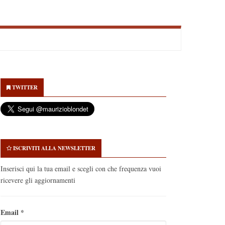
econdary
idebar
TWITTER
ISCRIVITI ALLA NEWSLETTER
Inserisci qui la tua email e scegli con che frequenza vuoi
ricevere gli aggiornamenti
Email
*