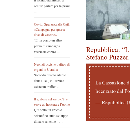
Il mondo ha iniziato a
sentire parlare per la prima
…
Covid, Speranza alla Cgil:
«Campagna per quarta
dose di vaccino»
“E’ in corso un altro
pezzo di campagna”
Repubblica: “L
vaccinale contro …
Stefano Puzzer. 
Neonati uccisi e traffico di
organi in Ucraina
Secondo quanto riferito
dalla BBC, in Ucraina
La Cassazione dà
esiste un traffico …
licenziato dal Po
Il grafene nel siero c’è, e
— Repubblica (
serve ad hackerare l’uomo
Qui sotto un articolo
scientifico sullo sviluppo
di nano-antenne – …