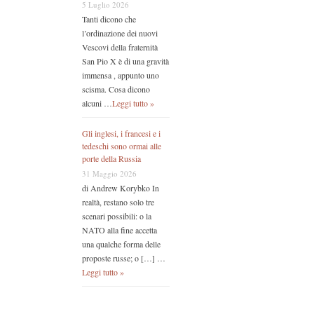
5 Luglio 2026
Tanti dicono che
l’ordinazione dei nuovi
Vescovi della fraternità
San Pio X è di una gravità
immensa , appunto uno
scisma. Cosa dicono
alcuni …
Leggi tutto »
Gli inglesi, i francesi e i
tedeschi sono ormai alle
porte della Russia
31 Maggio 2026
di Andrew Korybko In
realtà, restano solo tre
scenari possibili: o la
NATO alla fine accetta
una qualche forma delle
proposte russe; o […] …
Leggi tutto »