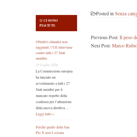
Posted in
Senza cate
CI SONO
PIACIUTI:
Previous Post:
Il peso d
Obiettivi climatici non
Next Post:
Marco Rubio 
raggiunti: l’UE interviene
contro tutti i 27 Stati
membri.
19 Luglio 2026
La Commissione europea
ha lanciato un
avvertimento a tutti i 27
Stati membri per il
mancato rispetto della
scadenza per l’attuazione
della nuova direttiva …
Leggi tutto »
Perché quello della San
Pio X non è scisma