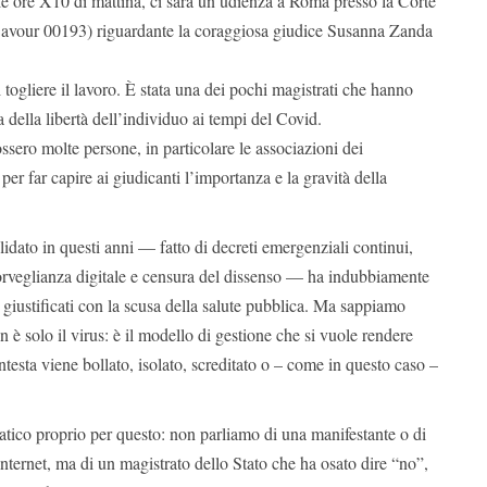
le ore X10 di mattina, ci sarà un’udienza a Roma presso la Corte
Cavour 00193) riguardante la coraggiosa giudice Susanna Zanda
 togliere il lavoro. È stata una dei pochi magistrati che hanno
 della libertà dell’individuo ai tempi del Covid.
ssero molte persone, in particolare le associazioni dei
er far capire ai giudicanti l’importanza e la gravità della
lidato in questi anni — fatto di decreti emergenziali continui,
rveglianza digitale e censura del dissenso — ha indubbiamente
i, giustificati con la scusa della salute pubblica. Ma sappiamo
 è solo il virus: è il modello di gestione che si vuole rendere
testa viene bollato, isolato, screditato o – come in questo caso –
tico proprio per questo: non parliamo di una manifestante o di
internet, ma di un magistrato dello Stato che ha osato dire “no”,