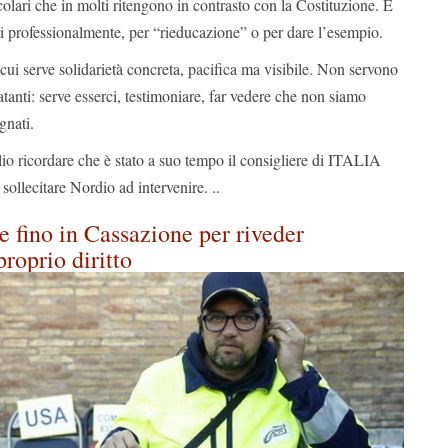
colari che in molti ritengono in contrasto con la Costituzione. E
ri professionalmente, per “rieducazione” o per dare l’esempio.
ui serve solidarietà concreta, pacifica ma visibile. Non servono
latanti: serve esserci, testimoniare, far vedere che non siamo
gnati.
io ricordare che è stato a suo tempo il consigliere di ITALIA
ollecitare Nordio ad intervenire. ..
e fino in Cassazione per riveder
proprio diritto