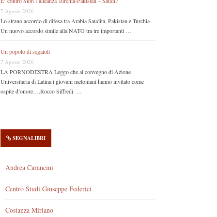
E’ contro Sion l’alleanza Turchia-Pakistan – Saudi?
7 Agosto 2026
Lo strano accordo di difesa tra Arabia Saudita, Pakistan e Turchia
Un nuovo accordo simile alla NATO tra tre importanti …
Un popolo di segaioli
7 Agosto 2026
LA PORNODESTRA Leggo che al convegno di Azione
Universitaria di Latina i giovani meloniani hanno invitato come
ospite d’onore….Rocco Siffredi. …
SEGNALIBRI
Andrea Carancini
Centro Studi Giuseppe Federici
Costanza Miriano