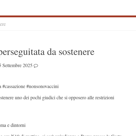
nere
S
perseguitata da sostenere
S
5 Settembre 2025
 #cassazione #nonsonovaccini
ostenere uno dei pochi giudici che si opposero alle restrizioni
oma e dintorni