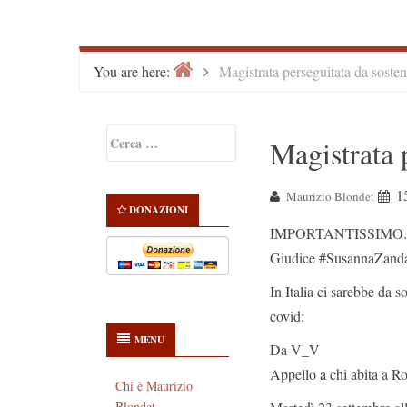
Home
>
You are here:
Magistrata perseguitata da soste
Primary
Ricerca
Magistrata 
Sidebar
per:
1
Maurizio Blondet
DONAZIONI
IMPORTANTISSIMO.
Giudice #SusannaZanda
In Italia ci sarebbe da s
covid:
MENU
Da V_V
Appello a chi abita a R
Chi è Maurizio
Blondet