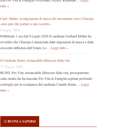
con Pro Vita & Famiglia «Ascoltate l’Africa. Rispettate …
Leggi
tutto »
Card. Müller: la migrazione di massa dei musulmani verso l’Europa
«non può che portare a uno scontro»
9 Luglio 2026
Pubblicato 1 ora fail 9 Luglio 2026 Il cardinale Gerhard Müller ha
avvertito che l’Europa è minacciata dalle migrazioni di massa e dalla
crescente influenza dell’Islam. Lo …
Leggi tutto »
Il Cardinale Ruini, instancabile difensore della vita
17 Giugno 2026
RUINI. Pro Vita: instancabile difensore della vita, proseguiremo
sulla strada che ha tracciato Pro Vita & Famiglia esprime profondo
cordoglio per la scomparsa del cardinale Camillo Ruini, …
Leggi
tutto »
BUONI A SAPERSI