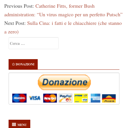
Previous Post:
Catherine Fitts, former Bush
administration: “Un virus magico per un perfetto Putsch”
Next Post:
Sulla Cina: i fatti e le chiacchiere (che stanno
a zero)
Primary
Ricerca
Sidebar
per:
DONAZIONI
MENU