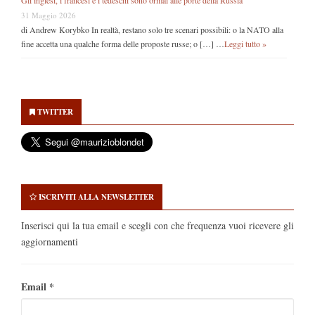
31 Maggio 2026
di Andrew Korybko In realtà, restano solo tre scenari possibili: o la NATO alla
fine accetta una qualche forma delle proposte russe; o […] …
Leggi tutto »
Secondary
Sidebar
TWITTER
ISCRIVITI ALLA NEWSLETTER
Inserisci qui la tua email e scegli con che frequenza vuoi ricevere gli
aggiornamenti
Email
*