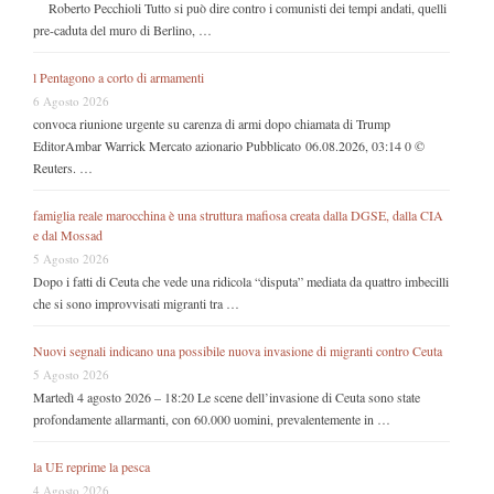
Roberto Pecchioli Tutto si può dire contro i comunisti dei tempi andati, quelli
pre-caduta del muro di Berlino, …
l Pentagono a corto di armamenti
6 Agosto 2026
convoca riunione urgente su carenza di armi dopo chiamata di Trump
EditorAmbar Warrick Mercato azionario Pubblicato 06.08.2026, 03:14 0 ©
Reuters. …
famiglia reale marocchina è una struttura mafiosa creata dalla DGSE, dalla CIA
e dal Mossad
5 Agosto 2026
Dopo i fatti di Ceuta che vede una ridicola “disputa” mediata da quattro imbecilli
che si sono improvvisati migranti tra …
Nuovi segnali indicano una possibile nuova invasione di migranti contro Ceuta
5 Agosto 2026
Martedì 4 agosto 2026 – 18:20 Le scene dell’invasione di Ceuta sono state
profondamente allarmanti, con 60.000 uomini, prevalentemente in …
la UE reprime la pesca
4 Agosto 2026