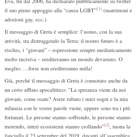
Eva, fin dal 2006, ha dichiarato pubblicamente su twitter
[1]
il suo pieno appoggio alla “causa LGBT”
(matrimoni e
adozioni gay, ecc.).
Il messaggio di Greta è semplice: l’uomo, con la sua
attività, sta distruggendo la Terra: il nostro futuro è a
rischio, i “giovani” – espressione sempre mediaticamente
molto incisiva – erediteranno un mondo devastato. O
meglio: …forse non erediteranno nulla!
Già, perché il messaggio di Greta è connotato anche da
un certo afflato apocalittico: “La speranza viene da noi
giovani, come osate? Avete rubato i miei sogni e la mia
infanzia con le vostre parole vuote, eppure sono tra i più
fortunati. Le persone stanno soffrendo, le persone stanno
[2]
morendo, interi ecosistemi stanno crollando”
, tuona la
fanciulla il 23 settembre del 2019, davanti all’assemblea