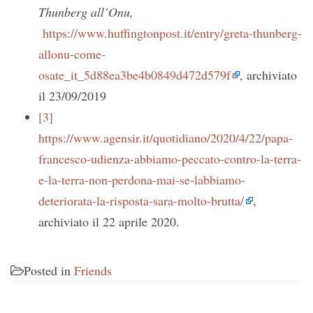
Thunberg all’Onu,
https://www.huffingtonpost.it/entry/greta-thunberg-
allonu-come-
osate_it_5d88ea3be4b0849d472d579f
, archiviato
il 23/09/2019
[3]
https://www.agensir.it/quotidiano/2020/4/22/papa-
francesco-udienza-abbiamo-peccato-contro-la-terra-
e-la-terra-non-perdona-mai-se-labbiamo-
deteriorata-la-risposta-sara-molto-brutta/
,
archiviato il 22 aprile 2020.
Posted in
Friends