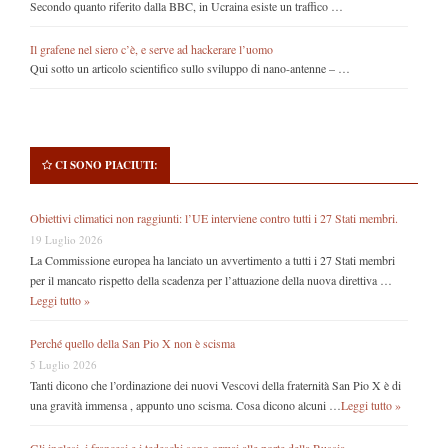
Secondo quanto riferito dalla BBC, in Ucraina esiste un traffico …
Il grafene nel siero c’è, e serve ad hackerare l’uomo
Qui sotto un articolo scientifico sullo sviluppo di nano-antenne – …
CI SONO PIACIUTI:
Obiettivi climatici non raggiunti: l’UE interviene contro tutti i 27 Stati membri.
19 Luglio 2026
La Commissione europea ha lanciato un avvertimento a tutti i 27 Stati membri
per il mancato rispetto della scadenza per l’attuazione della nuova direttiva …
Leggi tutto »
Perché quello della San Pio X non è scisma
5 Luglio 2026
Tanti dicono che l’ordinazione dei nuovi Vescovi della fraternità San Pio X è di
una gravità immensa , appunto uno scisma. Cosa dicono alcuni …
Leggi tutto »
Gli inglesi, i francesi e i tedeschi sono ormai alle porte della Russia