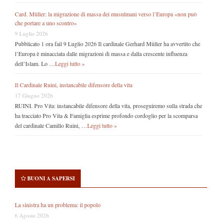
Card. Müller: la migrazione di massa dei musulmani verso l’Europa «non può
che portare a uno scontro»
9 Luglio 2026
Pubblicato 1 ora fail 9 Luglio 2026 Il cardinale Gerhard Müller ha avvertito che
l’Europa è minacciata dalle migrazioni di massa e dalla crescente influenza
dell’Islam. Lo …
Leggi tutto »
Il Cardinale Ruini, instancabile difensore della vita
17 Giugno 2026
RUINI. Pro Vita: instancabile difensore della vita, proseguiremo sulla strada che
ha tracciato Pro Vita & Famiglia esprime profondo cordoglio per la scomparsa
del cardinale Camillo Ruini, …
Leggi tutto »
BUONI A SAPERSI
La sinistra ha un problema: il popolo
6 Agosto 2026