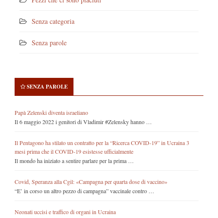
Senza categoria
Senza parole
SENZA PAROLE
Papà Zelenski diventa israeliano
Il 6 maggio 2022 i genitori di Vladimir #Zelensky hanno …
Il Pentagono ha stilato un contratto per la “Ricerca COVID-19” in Ucraina 3
mesi prima che il COVID-19 esistesse ufficialmente
Il mondo ha iniziato a sentire parlare per la prima …
Covid, Speranza alla Cgil: «Campagna per quarta dose di vaccino»
“E’ in corso un altro pezzo di campagna” vaccinale contro …
Neonati uccisi e traffico di organi in Ucraina