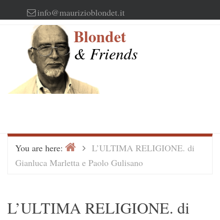
Skip
info@maurizioblondet.it
to
Blondet
content
& Friends
Home
>
You are here:
L’ULTIMA RELIGIONE. di
Gianluca Marletta e Paolo Gulisano
L’ULTIMA RELIGIONE. di