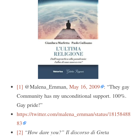
[1]
@Malena_Ernman,
May 16, 2009
: “They gay
Community has my unconditional support. 100%.
Gay pride!”
https://twitter.com/malena_ernman/status/18158488
83
[2]
“How dare you?”
Il discorso di Greta