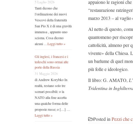
appaiono le ragioni che s
5 Luglio 2026
Tanti dicono che
“restaurazione ratzinger
l’ordinazione dei nuovi
marzo 2013 – al vaglio d
Vescovi della fraternità
San Pio X è di una gravità
Al netto di questo, co
immensa , appunto uno
quantomeno per riscoprir
scisma. Cosa dicono
alcuni …
Leggi tutto »
cattolicità, almeno per 
vivente» della Chiesa. 
Gli inglesi, i francesi e i
un barlume di quel mond
tedeschi sono ormai alle
porte della Russia
più folle e ideologico.
31 Maggio 2026
Il libro: G. AMATO,
L’
di Andrew Korybko In
realtà, restano solo tre
Tridentina in Inghilterr
scenari possibili: o la
NATO alla fine accetta
una qualche forma delle
proposte russe; o […] …
Leggi tutto »
Posted in
Pezzi che c