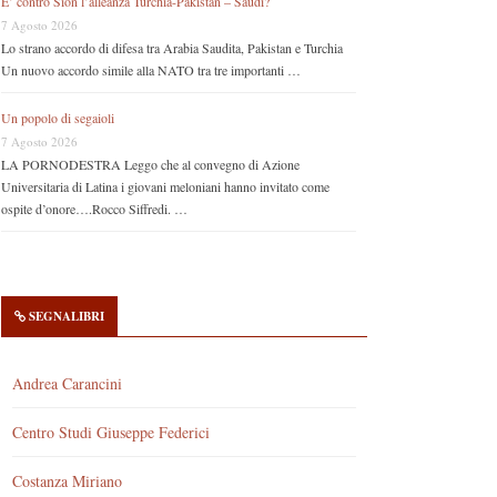
E’ contro Sion l’alleanza Turchia-Pakistan – Saudi?
7 Agosto 2026
Lo strano accordo di difesa tra Arabia Saudita, Pakistan e Turchia
Un nuovo accordo simile alla NATO tra tre importanti …
Un popolo di segaioli
7 Agosto 2026
LA PORNODESTRA Leggo che al convegno di Azione
Universitaria di Latina i giovani meloniani hanno invitato come
ospite d’onore….Rocco Siffredi. …
SEGNALIBRI
Andrea Carancini
Centro Studi Giuseppe Federici
Costanza Miriano