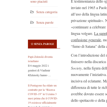
È testimonianza dello sp
sono piaciuti
inviato nel 1965 a Paolo
Senza categoria
all’uso della lingua lat
privazione spirituale».
Senza parole
«continuare a celebrare
lingua volgare.
La suppl
confusione generale
, mo
SENZA PAROLE
“fumo di Satana” della cr
Con l’introduzione del n
Papà Zelenski diventa
finissero nella discarica
israeliano
Il 6 maggio 2022 i
Society
, nella figura de
genitori di Vladimir
nuovamente l’iniziativa
#Zelensky hanno …
incisiva ed eclatante. M
Il Pentagono ha stilato un
differenza di tutte le r
contratto per la “Ricerca
avrebbe dovuto essere so
COVID-19” in Ucraina 3
mesi prima che il COVID-
dello spettacolo e della 
19 esistesse ufficialmente