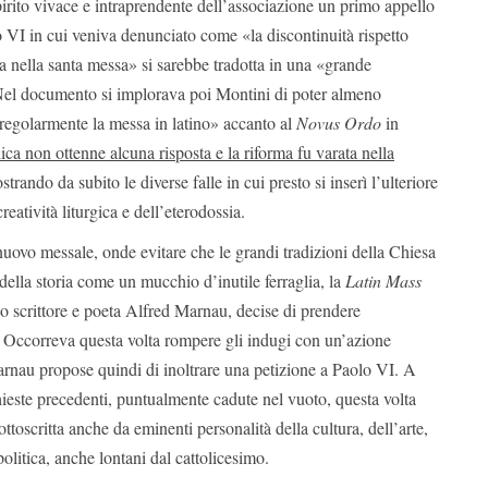
irito vivace e intraprendente dell’associazione un primo appello
 VI in cui veniva denunciato come «la discontinuità rispetto
ina nella santa messa» si sarebbe tradotta in una «grande
 Nel documento si implorava poi Montini di poter almeno
 regolarmente la messa in latino» accanto al
Novus Ordo
in
ica non ottenne alcuna risposta e la riforma fu varata nella
strando da subito le diverse falle in cui presto si inserì l’ulteriore
eatività liturgica e dell’eterodossia.
uovo messale, onde evitare che le grandi tradizioni della Chiesa
 della storia come un mucchio d’inutile ferraglia, la
Latin Mass
llo scrittore e poeta Alfred Marnau, decise di prendere
. Occorreva questa volta rompere gli indugi con un’azione
arnau propose quindi di inoltrare una petizione a Paolo VI. A
ichieste precedenti, puntualmente cadute nel vuoto, questa volta
ttoscritta anche da eminenti personalità della cultura, dell’arte,
politica, anche lontani dal cattolicesimo.