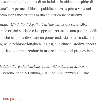
ostennero l’opportunità di un indulto. In ultimo, lo spirito di
iana” che permea il libro – pubblicato per la prima volta nel
ella storia mostra tutta la sua chimerica inconsistenza.
munque,
L’indulto di Agatha Christie
merita di essere letto,
e le origini storiche e le tappe che portarono una periferia della
qualche tempo, a diventare un portastendardo della «tradizione
Là, nelle nebbiose brughiere inglesi, qualcuno custodiva ancora
o ritenuto ormai perduto in mezzo al fango del progressismo
indulto
di Agatha Christie. Come si è salvata la Messa
a
, Verona, Fede & Cultura, 2013, pp. 220, prezzo 18 Euro.
i sono piaciuti