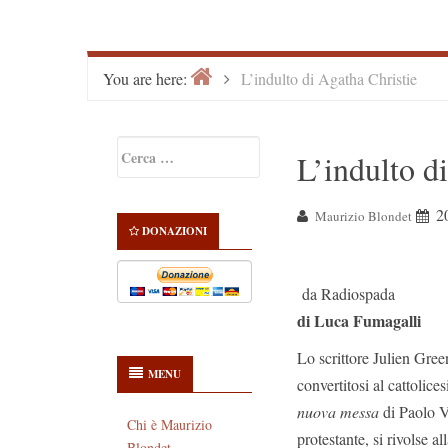
Home
>
You are here:
L’indulto di Agatha Christie
Primary
Ricerca
L’indulto d
Sidebar
per:
2
Maurizio Blondet
DONAZIONI
da Radiospada
di Luca Fumagalli
Lo scrittore Julien Gre
MENU
convertitosi al cattolice
nuova messa
di Paolo VI
Chi è Maurizio
protestante, si rivolse 
Blondet