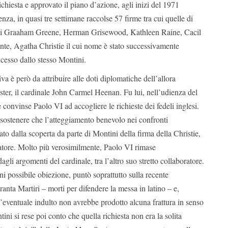
richiesta e approvato il piano d’azione, agli inizi del 1971
nza, in quasi tre settimane raccolse 57 firme tra cui quelle di
 di Graaham Greene, Herman Grisewood, Kathleen Raine, Cacil
te, Agatha Christie il cui nome è stato successivamente
ncesso dallo stesso Montini.
tiva è però da attribuire alle doti diplomatiche dell’allora
ter, il cardinale John Carmel Heenan. Fu lui, nell’udienza del
 convinse Paolo VI ad accogliere le richieste dei fedeli inglesi.
 sostenere che l’atteggiamento benevolo nei confronti
ato dalla scoperta da parte di Montini della firma della Christie,
matore. Molto più verosimilmente, Paolo VI rimase
gli argomenti del cardinale, tra l’altro suo stretto collaboratore.
 possibile obiezione, puntò soprattutto sulla recente
nta Martiri – morti per difendere la messa in latino – e,
 l’eventuale indulto non avrebbe prodotto alcuna frattura in senso
ini si rese poi conto che quella richiesta non era la solita