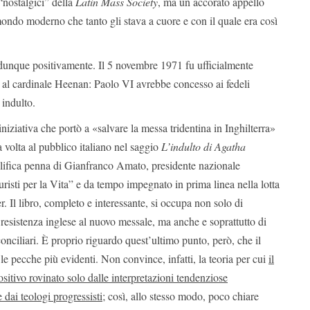
“nostalgici” della
Latin Mass Society
, ma un accorato appello
ondo moderno che tanto gli stava a cuore e con il quale era così
dunque positivamente. Il 5 novembre 1971 fu ufficialmente
 al cardinale Heenan: Paolo VI avrebbe concesso ai fedeli
 indulto.
’iniziativa che portò a «salvare la messa tridentina in Inghilterra»
a volta al pubblico italiano nel saggio
L’indulto di Agatha
rolifica penna di Gianfranco Amato, presidente nazionale
risti per la Vita” e da tempo impegnato in prima linea nella lotta
r. Il libro, completo e interessante, si occupa non solo di
a resistenza inglese al nuovo messale, ma anche e soprattutto di
conciliari. È proprio riguardo quest’ultimo punto, però, che il
e pecche più evidenti. Non convince, infatti, la teoria per cui
il
sitivo rovinato solo dalle interpretazioni tendenziose
dai teologi progressisti;
così, allo stesso modo, poco chiare