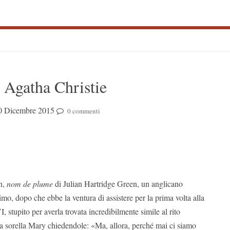
S
i Agatha Christie
S
0 Dicembre 2015
0 commenti
en,
nom de plume
di Julian Hartridge Green, un anglicano
simo, dopo che ebbe la ventura di assistere per la prima volta alla
, stupito per averla trovata incredibilmente simile al rito
alla sorella Mary chiedendole: «Ma, allora, perché mai ci siamo