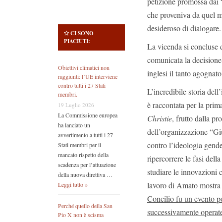
petizione promossa dai 
che proveniva da quel m
desideroso di dialogare.
CI SONO
PIACIUTI:
La vicenda si concluse 
comunicata la decisione
Obiettivi climatici non
inglesi il tanto agognato
raggiunti: l’UE interviene
contro tutti i 27 Stati
L’incredibile storia dell
membri.
è raccontata per la prim
19 Luglio 2026
La Commissione europea
Christie
, frutto dalla p
ha lanciato un
dell’organizzazione “Giu
avvertimento a tutti i 27
contro l’ideologia gende
Stati membri per il
mancato rispetto della
ripercorrere le fasi dell
scadenza per l’attuazione
studiare le innovazioni 
della nuova direttiva …
lavoro di Amato mostra l
Leggi tutto »
Concilio fu un evento po
Perché quello della San
successivamente operate 
Pio X non è scisma