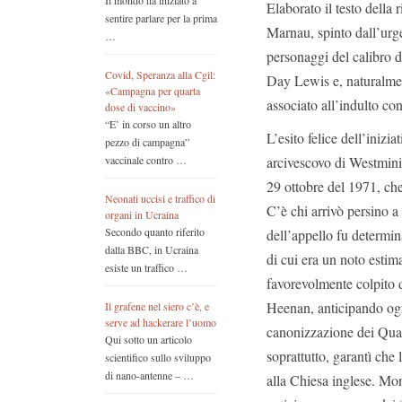
Il mondo ha iniziato a
Elaborato il testo della 
sentire parlare per la prima
Marnau, spinto dall’urge
…
personaggi del calibro
Covid, Speranza alla Cgil:
Day Lewis e, naturalmen
«Campagna per quarta
associato all’indulto co
dose di vaccino»
“E’ in corso un altro
L’esito felice dell’inizia
pezzo di campagna”
arcivescovo di Westminis
vaccinale contro …
29 ottobre del 1971, che
Neonati uccisi e traffico di
C’è chi arrivò persino a
organi in Ucraina
Secondo quanto riferito
dell’appello fu determin
dalla BBC, in Ucraina
di cui era un noto esti
esiste un traffico …
favorevolmente colpito da
Heenan, anticipando ogni
Il grafene nel siero c’è, e
serve ad hackerare l’uomo
canonizzazione dei Quara
Qui sotto un articolo
soprattutto, garantì che
scientifico sullo sviluppo
di nano-antenne – …
alla Chiesa inglese. Mont