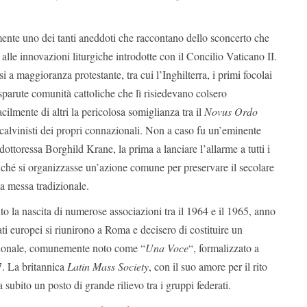
ente uno dei tanti aneddoti che raccontano dello sconcerto che
alle innovazioni liturgiche introdotte con il Concilio Vaticano II.
i a maggioranza protestante, tra cui l’Inghilterra, i primi focolai
sparute comunità cattoliche che lì risiedevano colsero
ilmente di altri la pericolosa somiglianza tra il
Novus Ordo
 e calvinisti dei propri connazionali. Non a caso fu un’eminente
dottoressa Borghild Krane, la prima a lanciare l’allarme a tutti i
nché si organizzasse un’azione comune per preservare il secolare
la messa tradizionale.
o la nascita di numerose associazioni tra il 1964 e il 1965, anno
stati europei si riunirono a Roma e decisero di costituire un
ionale, comunemente noto come “
Una Voce
“, formalizzato a
. La britannica
Latin Mass Society
, con il suo amore per il rito
 subito un posto di grande rilievo tra i gruppi federati.