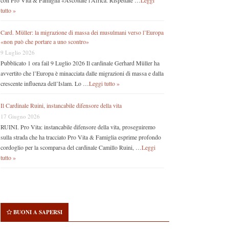
con Pro Vita & Famiglia «Ascoltate l’Africa. Rispettate …
Leggi
tutto »
Card. Müller: la migrazione di massa dei musulmani verso l’Europa
«non può che portare a uno scontro»
9 Luglio 2026
Pubblicato 1 ora fail 9 Luglio 2026 Il cardinale Gerhard Müller ha
avvertito che l’Europa è minacciata dalle migrazioni di massa e dalla
crescente influenza dell’Islam. Lo …
Leggi tutto »
Il Cardinale Ruini, instancabile difensore della vita
17 Giugno 2026
RUINI. Pro Vita: instancabile difensore della vita, proseguiremo
sulla strada che ha tracciato Pro Vita & Famiglia esprime profondo
cordoglio per la scomparsa del cardinale Camillo Ruini, …
Leggi
tutto »
BUONI A SAPERSI