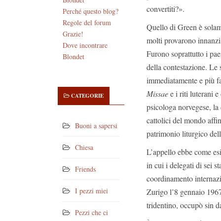
convertiti?».
Perché questo blog?
Regole del forum
Quello di Green è solam
Grazie!
molti provarono innanzi 
Dove incontrare
Furono soprattutto i paes
Blondet
della contestazione. Le 
immediatamente e più fac
Missae
e i riti luterani
CATEGORIE
psicologa norvegese, la 
cattolici del mondo affi
Buoni a sapersi
patrimonio liturgico del
Chiesa
L’appello ebbe come esit
in cui i delegati di sei 
Friends
coordinamento internaz
I pezzi miei
Zurigo l’8 gennaio 1967
tridentino, occupò sin da
Pezzi che ci