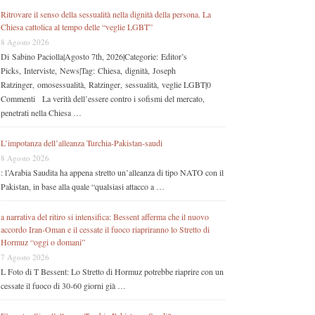
Ritrovare il senso della sessualità nella dignità della persona. La
Chiesa cattolica al tempo delle “veglie LGBT”
8 Agosto 2026
Di Sabino Paciolla|Agosto 7th, 2026|Categorie: Editor’s
Picks, Interviste, News|Tag: Chiesa, dignità, Joseph
Ratzinger, omosessualità, Ratzinger, sessualità, veglie LGBT|0
Commenti La verità dell’essere contro i sofismi del mercato,
penetrati nella Chiesa …
L’impotanza dell’alleanza Turchia-Pakistan-saudi
8 Agosto 2026
: l’Arabia Saudita ha appena stretto un’alleanza di tipo NATO con il
Pakistan, in base alla quale “qualsiasi attacco a …
a narrativa del ritiro si intensifica: Bessent afferma che il nuovo
accordo Iran-Oman e il cessate il fuoco riapriranno lo Stretto di
Hormuz “oggi o domani”
7 Agosto 2026
L Foto di T Bessent: Lo Stretto di Hormuz potrebbe riaprire con un
cessate il fuoco di 30-60 giorni già …