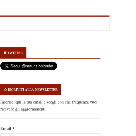
econdary
idebar
TWITTER
ISCRIVITI ALLA NEWSLETTER
Inserisci qui la tua email e scegli con che frequenza vuoi
ricevere gli aggiornamenti
Email
*