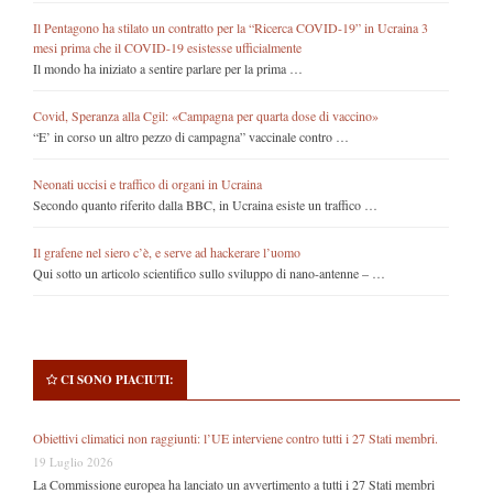
Il Pentagono ha stilato un contratto per la “Ricerca COVID-19” in Ucraina 3
mesi prima che il COVID-19 esistesse ufficialmente
Il mondo ha iniziato a sentire parlare per la prima …
Covid, Speranza alla Cgil: «Campagna per quarta dose di vaccino»
“E’ in corso un altro pezzo di campagna” vaccinale contro …
Neonati uccisi e traffico di organi in Ucraina
Secondo quanto riferito dalla BBC, in Ucraina esiste un traffico …
Il grafene nel siero c’è, e serve ad hackerare l’uomo
Qui sotto un articolo scientifico sullo sviluppo di nano-antenne – …
CI SONO PIACIUTI:
Obiettivi climatici non raggiunti: l’UE interviene contro tutti i 27 Stati membri.
19 Luglio 2026
La Commissione europea ha lanciato un avvertimento a tutti i 27 Stati membri