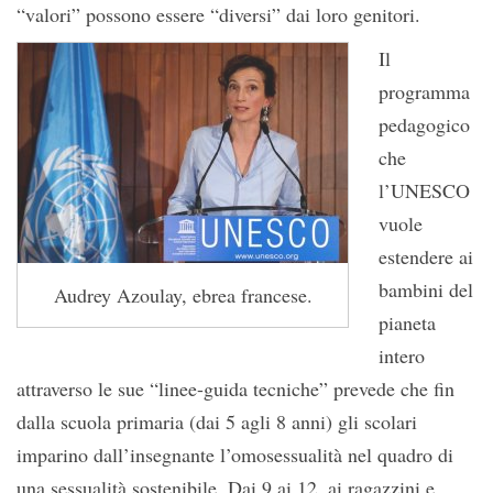
“valori” possono essere “diversi” dai loro genitori.
Il
programma
pedagogico
che
l’UNESCO
vuole
estendere ai
bambini del
Audrey Azoulay, ebrea francese.
pianeta
intero
attraverso le sue “linee-guida tecniche” prevede che fin
dalla scuola primaria (dai 5 agli 8 anni) gli scolari
imparino dall’insegnante l’omosessualità nel quadro di
una sessualità sostenibile. Dai 9 ai 12, ai ragazzini e