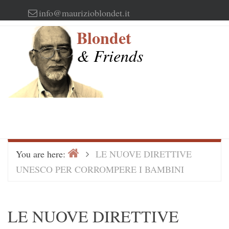
Skip
info@maurizioblondet.it
to
Blondet
content
& Friends
Home
>
You are here:
LE NUOVE DIRETTIVE
UNESCO PER CORROMPERE I BAMBINI
LE NUOVE DIRETTIVE