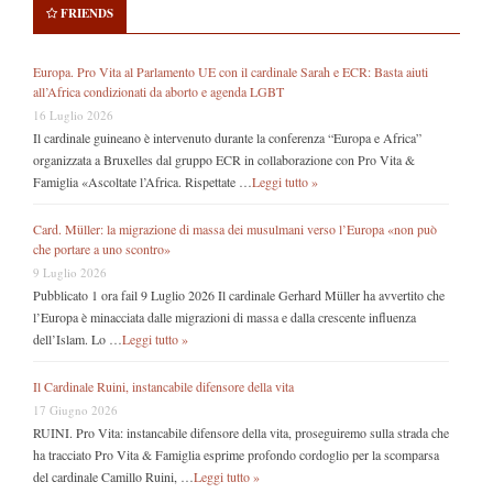
FRIENDS
Europa. Pro Vita al Parlamento UE con il cardinale Sarah e ECR: Basta aiuti
all’Africa condizionati da aborto e agenda LGBT
16 Luglio 2026
Il cardinale guineano è intervenuto durante la conferenza “Europa e Africa”
organizzata a Bruxelles dal gruppo ECR in collaborazione con Pro Vita &
Famiglia «Ascoltate l’Africa. Rispettate …
Leggi tutto »
Card. Müller: la migrazione di massa dei musulmani verso l’Europa «non può
che portare a uno scontro»
9 Luglio 2026
Pubblicato 1 ora fail 9 Luglio 2026 Il cardinale Gerhard Müller ha avvertito che
l’Europa è minacciata dalle migrazioni di massa e dalla crescente influenza
dell’Islam. Lo …
Leggi tutto »
Il Cardinale Ruini, instancabile difensore della vita
17 Giugno 2026
RUINI. Pro Vita: instancabile difensore della vita, proseguiremo sulla strada che
ha tracciato Pro Vita & Famiglia esprime profondo cordoglio per la scomparsa
del cardinale Camillo Ruini, …
Leggi tutto »