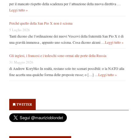
per il mancato rispetto della scadenza per l’attuazione della nuova direttiva …
Leggi tutto »
Perché quello della San Pio X non è scisma
5 Luglio 2026
Tanti dicono che l’ordinazione dei nuovi Vescovi della fraternità San Pio X è di
una gravità immensa , appunto uno scisma. Cosa dicono alcuni …
Leggi tutto »
Gli inglesi, i francesi e i tedeschi sono ormai alle porte della Russia
31 Maggio 2026
di Andrew Korybko In realtà, restano solo tre scenari possibili: o la NATO alla
fine accetta una qualche forma delle proposte russe; o […] …
Leggi tutto »
Secondary
Sidebar
TWITTER