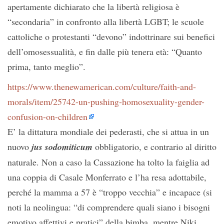
apertamente dichiarato che la libertà religiosa è
“secondaria” in confronto alla libertà LGBT; le scuole
cattoliche o protestanti “devono” indottrinare sui benefici
dell’omosessualità, e fin dalle più tenera età: “Quanto
prima, tanto meglio”.
https://www.thenewamerican.com/culture/faith-and-
morals/item/25742-un-pushing-homosexuality-gender-
confusion-on-children
E’ la dittatura mondiale dei pederasti, che si attua in un
nuovo
jus sodomiticum
obbligatorio, e contrario al diritto
naturale. Non a caso la Cassazione ha tolto la faiglia ad
una coppia di Casale Monferrato e l’ha resa adottabile,
perché la mamma a 57 è “troppo vecchia” e incapace (si
noti la neolingua: “di comprendere quali siano i bisogni
emotivo affettivi e pratici” della bimba, mentre Niki