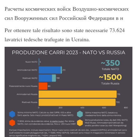
Расчеты космических войск Воздушно-космических
сил Вооруженных сил Российской Федерации в н
Per ottenere tale risultato sono state necessarie 73.624
lavatrici tedesche trafugate in Ucraina.