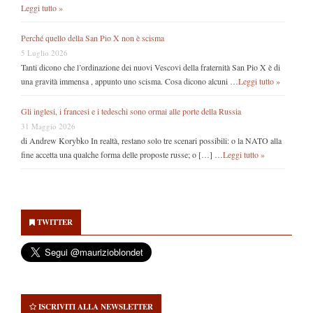
Leggi tutto »
Perché quello della San Pio X non è scisma
5 Luglio 2026
Tanti dicono che l’ordinazione dei nuovi Vescovi della fraternità San Pio X è di
una gravità immensa , appunto uno scisma. Cosa dicono alcuni …
Leggi tutto »
Gli inglesi, i francesi e i tedeschi sono ormai alle porte della Russia
31 Maggio 2026
di Andrew Korybko In realtà, restano solo tre scenari possibili: o la NATO alla
fine accetta una qualche forma delle proposte russe; o […] …
Leggi tutto »
Secondary
Sidebar
TWITTER
ISCRIVITI ALLA NEWSLETTER