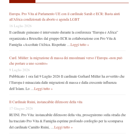
Europa. Pro Vita al Parlamento UE con il cardinale Sarah e ECR: Basta aiuti
all’Africa condizionati da aborto e agenda LGBT
16 Luglio 2026
Il cardinale guineano è intervenuto durante la conferenza “Europa e Africa”
organizzata a Bruxelles dal gruppo ECR in collaborazione con Pro Vita &
Famiglia «Ascoltate l’Africa. Rispettate …
Leggi tutto »
Card. Müller: la migrazione di massa dei musulmani verso l’Europa «non può
che portare a uno scontro»
9 Luglio 2026
Pubblicato 1 ora fail 9 Luglio 2026 Il cardinale Gerhard Müller ha avvertito che
l’Europa è minacciata dalle migrazioni di massa e dalla crescente influenza
dell’Islam. Lo …
Leggi tutto »
Il Cardinale Ruini, instancabile difensore della vita
17 Giugno 2026
RUINI. Pro Vita: instancabile difensore della vita, proseguiremo sulla strada che
ha tracciato Pro Vita & Famiglia esprime profondo cordoglio per la scomparsa
del cardinale Camillo Ruini, …
Leggi tutto »