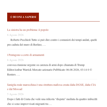
BUONI A SAPERSI
La sinistra ha un problema: il popolo
6 Agosto 2026
Roberto Pecchioli Tutto si può dire contro i comunisti dei tempi andati, quelli
pre-caduta del muro di Berlino, …
l Pentagono a corto di armamenti
6 Agosto 2026
convoca riunione urgente su carenza di armi dopo chiamata di Trump
EditorAmbar Warrick Mercato azionario Pubblicato 06.08.2026, 03:14 0 ©
Reuters. …
famiglia reale marocchina è una struttura mafiosa creata dalla DGSE, dalla CIA
e dal Mossad
5 Agosto 2026
Dopo i fatti di Ceuta che vede una ridicola “disputa” mediata da quattro imbecilli
che si sono improvvisati migranti tra …