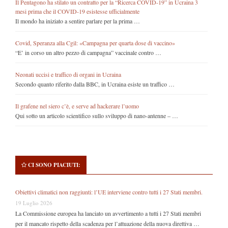
Il Pentagono ha stilato un contratto per la “Ricerca COVID-19” in Ucraina 3
mesi prima che il COVID-19 esistesse ufficialmente
Il mondo ha iniziato a sentire parlare per la prima …
Covid, Speranza alla Cgil: «Campagna per quarta dose di vaccino»
“E’ in corso un altro pezzo di campagna” vaccinale contro …
Neonati uccisi e traffico di organi in Ucraina
Secondo quanto riferito dalla BBC, in Ucraina esiste un traffico …
Il grafene nel siero c’è, e serve ad hackerare l’uomo
Qui sotto un articolo scientifico sullo sviluppo di nano-antenne – …
CI SONO PIACIUTI:
Obiettivi climatici non raggiunti: l’UE interviene contro tutti i 27 Stati membri.
19 Luglio 2026
La Commissione europea ha lanciato un avvertimento a tutti i 27 Stati membri
per il mancato rispetto della scadenza per l’attuazione della nuova direttiva …