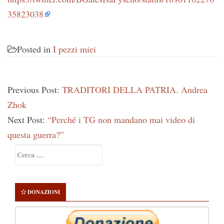
35823038
Posted in
I pezzi miei
Previous Post:
TRADITORI DELLA PATRIA. Andrea
Zhok
Next Post:
“Perché i TG non mandano mai video di
questa guerra?”
Primary
Ricerca
Sidebar
per:
DONAZIONI