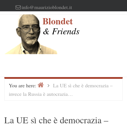
Skip
info@maurizioblondet.it
to
Blondet
content
& Friends
Home
>
You are here:
La UE sì che è democrazia –
invece la Russia è autocrazia…
La UE sì che è democrazia –