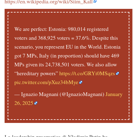
https://
en.wikipedia.org/wiki/Siim_Kall
We are perfect: Estonia: 980,014 registered
voters and 368,925 voters = 37.6%. Despite this
scenario, you represent EU in the World. Estonia
got 7 MPs, Italy (in proportion) should have 469
MPs given its 24,738,501 voters. We also allow
“hereditary powers”
https://t.co/GRYi0MSqzs
pic.twitter.com/pXuz34bMye
— Ignazio Magnani (@IgnazioMagnani)
January
26, 2025
La leadership pragmatica di Vladimir Putin ha