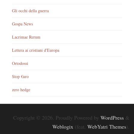
Gli occhi della guerra
Gospa News
Lacrimae Rerum
Lettera ai cristiani d'Europa
Ortodossi
Stop €uro
zero hedge
Copyright © 2026. Proudly Powered by
WordPress
&
Weblogix
(feat.
WebYatri Themes
).