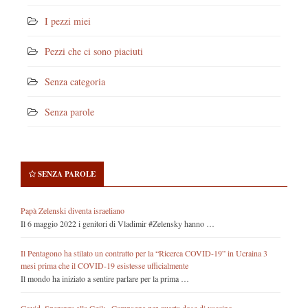
I pezzi miei
Pezzi che ci sono piaciuti
Senza categoria
Senza parole
SENZA PAROLE
Papà Zelenski diventa israeliano
Il 6 maggio 2022 i genitori di Vladimir #Zelensky hanno …
Il Pentagono ha stilato un contratto per la “Ricerca COVID-19” in Ucraina 3
mesi prima che il COVID-19 esistesse ufficialmente
Il mondo ha iniziato a sentire parlare per la prima …
Covid, Speranza alla Cgil: «Campagna per quarta dose di vaccino»