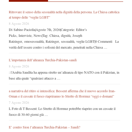
Ritrovare il senso della sessualità nella dignità della persona. La Chiesa cattolica
al tempo delle “veglie LGBT”
8 Agosto 2026
Di Sabino Paciolla|Agosto 7th, 2026|Categorie: Editor’s
Picks, Interviste, News|Tag: Chiesa, dignità, Joseph
Ratzinger, omosessualità, Ratzinger, sessualità, veglie LGBT|0 Commenti La
verità dell’essere contro i sofismi del mercato, penetrati nella Chiesa …
L’impotanza dell’alleanza Turchia-Pakistan-saudi
8 Agosto 2026
: l’Arabia Saudita ha appena stretto un’alleanza di tipo NATO con il Pakistan, in
base alla quale “qualsiasi attacco a …
a narrativa del ritiro si intensifica: Bessent afferma che il nuovo accordo Iran-
Oman e il cessate il fuoco riapriranno lo Stretto di Hormuz “oggi o domani”
7 Agosto 2026
L Foto di T Bessent: Lo Stretto di Hormuz potrebbe riaprire con un cessate il
fuoco di 30-60 giorni già …
E’ contro Sion l’alleanza Turchia-Pakistan – Saudi?