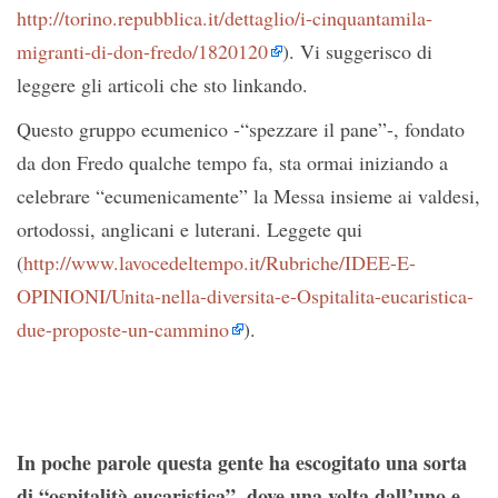
http://torino.repubblica.it/dettaglio/i-cinquantamila-
migranti-di-don-fredo/1820120
). Vi suggerisco di
leggere gli articoli che sto linkando.
Questo gruppo ecumenico -“spezzare il pane”-, fondato
da don Fredo qualche tempo fa, sta ormai iniziando a
celebrare “ecumenicamente” la Messa insieme ai valdesi,
ortodossi, anglicani e luterani. Leggete qui
(
http://www.lavocedeltempo.it/Rubriche/IDEE-E-
OPINIONI/Unita-nella-diversita-e-Ospitalita-eucaristica-
due-proposte-un-cammino
).
In poche parole questa gente ha escogitato una sorta
di “ospitalità eucaristica”, dove una volta dall’uno e