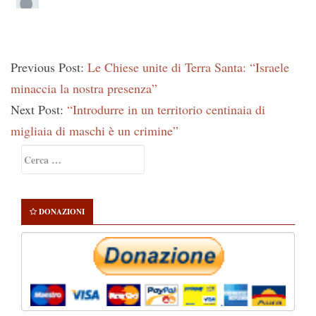
Previous Post:
Le Chiese unite di Terra Santa: “Israele
minaccia la nostra presenza”
Next Post:
“Introdurre in un territorio centinaia di
migliaia di maschi è un crimine”
Primary
Ricerca
Sidebar
per:
DONAZIONI