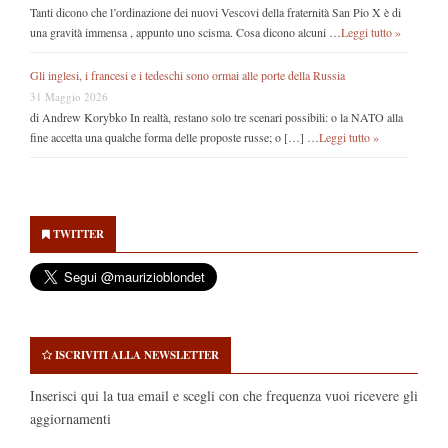
Tanti dicono che l’ordinazione dei nuovi Vescovi della fraternità San Pio X è di
una gravità immensa , appunto uno scisma. Cosa dicono alcuni …
Leggi tutto »
Gli inglesi, i francesi e i tedeschi sono ormai alle porte della Russia
31 Maggio 2026
di Andrew Korybko In realtà, restano solo tre scenari possibili: o la NATO alla
fine accetta una qualche forma delle proposte russe; o […] …
Leggi tutto »
Secondary
Sidebar
TWITTER
ISCRIVITI ALLA NEWSLETTER
Inserisci qui la tua email e scegli con che frequenza vuoi ricevere gli
aggiornamenti