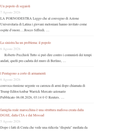
Un popolo di segaioli
7 Agosto 2026
LA PORNODESTRA Leggo che al convegno di Azione
Universitaria di Latina i giovani meloniani hanno invitato come
ospite d’onore….Rocco Siffredi. …
La sinistra ha un problema: il popolo
6 Agosto 2026
Roberto Pecchioli Tutto si può dire contro i comunisti dei tempi
andati, quelli pre-caduta del muro di Berlino, …
l Pentagono a corto di armamenti
6 Agosto 2026
convoca riunione urgente su carenza di armi dopo chiamata di
Trump EditorAmbar Warrick Mercato azionario
Pubblicato 06.08.2026, 03:14 0 © Reuters. …
famiglia reale marocchina è una struttura mafiosa creata dalla
DGSE, dalla CIA e dal Mossad
5 Agosto 2026
Dopo i fatti di Ceuta che vede una ridicola “disputa” mediata da