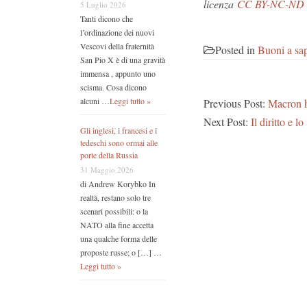
licenza
CC BY-NC-ND 
5 Luglio 2026
Tanti dicono che
l’ordinazione dei nuovi
Vescovi della fraternità
Posted in
Buoni a sap
San Pio X è di una gravità
immensa , appunto uno
scisma. Cosa dicono
alcuni …
Leggi tutto »
Previous Post:
Macron h
Next Post:
Il diritto e l
Gli inglesi, i francesi e i
tedeschi sono ormai alle
porte della Russia
31 Maggio 2026
di Andrew Korybko In
realtà, restano solo tre
scenari possibili: o la
NATO alla fine accetta
una qualche forma delle
proposte russe; o […] …
Leggi tutto »