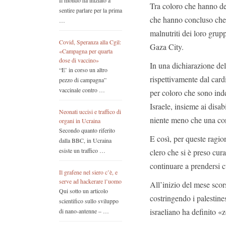
Il mondo ha iniziato a
Tra coloro che hanno deci
sentire parlare per la prima
che hanno concluso che l
…
malnutriti dei loro grupp
Covid, Speranza alla Cgil:
Gaza City.
«Campagna per quarta
dose di vaccino»
In una dichiarazione del
“E’ in corso un altro
rispettivamente dal cardi
pezzo di campagna”
vaccinale contro …
per coloro che sono inde
Israele, insieme ai disa
Neonati uccisi e traffico di
niente meno che una co
organi in Ucraina
Secondo quanto riferito
E così, per queste ragio
dalla BBC, in Ucraina
esiste un traffico …
clero che si è preso cur
continuare a prendersi c
Il grafene nel siero c’è, e
serve ad hackerare l’uomo
All’inizio del mese sco
Qui sotto un articolo
costringendo i palestines
scientifico sullo sviluppo
israeliano ha definito «
di nano-antenne – …