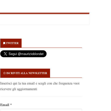
econdary
idebar
TWITTER
ISCRIVITI ALLA NEWSLETTER
Inserisci qui la tua email e scegli con che frequenza vuoi
ricevere gli aggiornamenti
Email
*