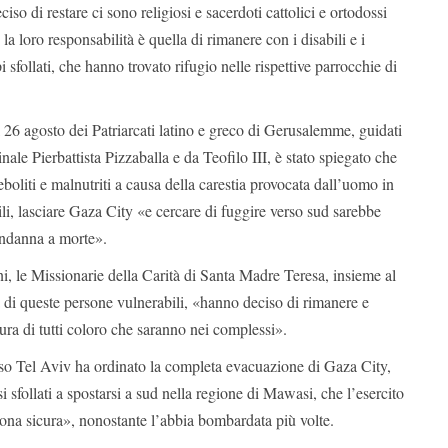
so di restare ci sono religiosi e sacerdoti cattolici e ortodossi
a loro responsabilità è quella di rimanere con i disabili e i
i sfollati, che hanno trovato rifugio nelle rispettive parrocchie di
 26 agosto dei Patriarcati latino e greco di Gerusalemme, guidati
nale Pierbattista Pizzaballa e da Teofilo III, è stato spiegato che
boliti e malnutriti a causa della carestia provocata dall’uomo in
bili, lasciare Gaza City «e cercare di fuggire verso sud sarebbe
ndanna a morte».
ni, le Missionarie della Carità di Santa Madre Teresa, insieme al
a di queste persone vulnerabili, «hanno deciso di rimanere e
ura di tutti coloro che saranno nei complessi».
rso Tel Aviv ha ordinato la completa evacuazione di Gaza City,
i sfollati a spostarsi a sud nella regione di Mawasi, che l’esercito
zona sicura», nonostante l’abbia bombardata più volte.