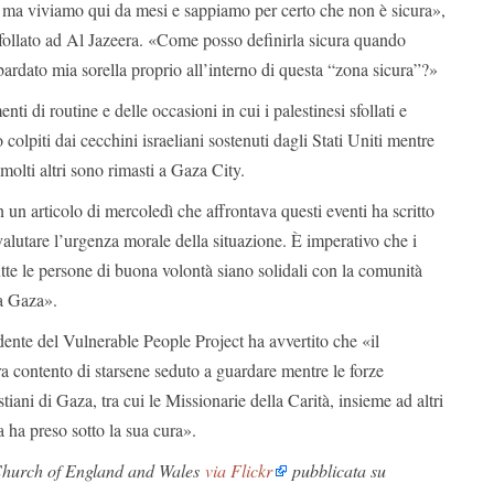
 ma viviamo qui da mesi e sappiamo per certo che non è sicura»,
sfollato ad Al Jazeera. «Come posso definirla sicura quando
ardato mia sorella proprio all’interno di questa “zona sicura”?»
i di routine e delle occasioni in cui i palestinesi sfollati e
colpiti dai cecchini israeliani sostenuti dagli Stati Uniti mentre
molti altri sono rimasti a Gaza City.
n un articolo di mercoledì che affrontava questi eventi ha scritto
alutare l’urgenza morale della situazione. È imperativo che i
tutte le persone di buona volontà siano solidali con la comunità
a Gaza».
dente del Vulnerable People Project ha avvertito che «il
 contento di starsene seduto a guardare mentre le forze
stiani di Gaza, tra cui le Missionarie della Carità, insieme ad altri
a ha preso sotto la sua cura».
Church of England and Wales
via Flickr
pubblicata su