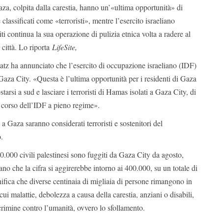
Gaza, colpita dalla carestia, hanno un’«ultima opportunità» di
 classificati come «terroristi», mentre l’esercito israeliano
ti continua la sua operazione di pulizia etnica volta a radere al
 città. Lo riporta
LifeSite,
atz ha annunciato che l’esercito di occupazione israeliano (IDF)
aza City. «Questa è l’ultima opportunità per i residenti di Gaza
tarsi a sud e lasciare i terroristi di Hamas isolati a Gaza City, di
n corso dell’IDF a pieno regime».
 Gaza saranno considerati terroristi e sostenitori del
.
.000 civili palestinesi sono fuggiti da Gaza City da agosto,
ano che la cifra si aggirerebbe intorno ai 400.000, su un totale di
nifica che diverse centinaia di migliaia di persone rimangono in
a cui malattie, debolezza a causa della carestia, anziani o disabili,
crimine contro l’umanità, ovvero lo sfollamento.