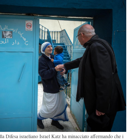
lla Difesa israeliano Israel Katz ha minacciato affermando che i