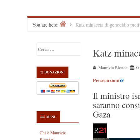
Home
>
You are here:
Katz minaccia di genocidio preti
Primary
Ricerca
Katz minacc
Sidebar
per:
6
Maurizio Blondet
DONAZIONI
Persecuzioni
Il ministro is
saranno consi
Gaza
MENU
Chi è Maurizio
Blondet