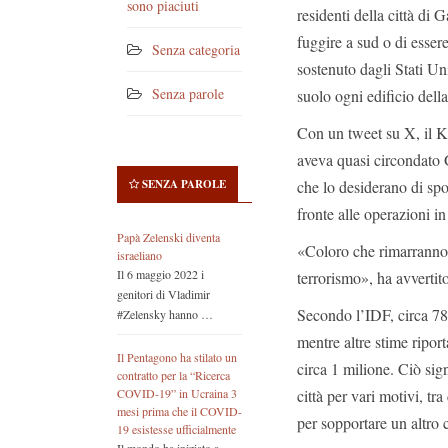
sono piaciuti
residenti della città di 
fuggire a sud o di essere
Senza categoria
sostenuto dagli Stati Uni
Senza parole
suolo ogni edificio della
Con un tweet su X, il K
aveva quasi circondato G
che lo desiderano di spos
SENZA PAROLE
fronte alle operazioni i
Papà Zelenski diventa
«Coloro che rimarranno a
israeliano
Il 6 maggio 2022 i
terrorismo», ha avvertito
genitori di Vladimir
Secondo l’IDF, circa 780
#Zelensky hanno …
mentre altre stime riport
Il Pentagono ha stilato un
circa 1 milione. Ciò sig
contratto per la “Ricerca
città per vari motivi, tr
COVID-19” in Ucraina 3
mesi prima che il COVID-
per sopportare un altro 
19 esistesse ufficialmente