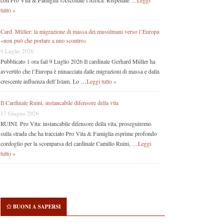
con Pro Vita & Famiglia «Ascoltate l’Africa. Rispettate …
Leggi
tutto »
Card. Müller: la migrazione di massa dei musulmani verso l’Europa
«non può che portare a uno scontro»
9 Luglio 2026
Pubblicato 1 ora fail 9 Luglio 2026 Il cardinale Gerhard Müller ha
avvertito che l’Europa è minacciata dalle migrazioni di massa e dalla
crescente influenza dell’Islam. Lo …
Leggi tutto »
Il Cardinale Ruini, instancabile difensore della vita
17 Giugno 2026
RUINI. Pro Vita: instancabile difensore della vita, proseguiremo
sulla strada che ha tracciato Pro Vita & Famiglia esprime profondo
cordoglio per la scomparsa del cardinale Camillo Ruini, …
Leggi
tutto »
BUONI A SAPERSI