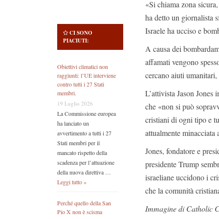
«Si chiama zona sicura,
ha detto un giornalista 
Israele ha ucciso e bomb
CI SONO
PIACIUTI:
A causa dei bombardament
affamati vengono spesso 
Obiettivi climatici non
cercano aiuti umanitari, 
raggiunti: l’UE interviene
contro tutti i 27 Stati
L’attivista Jason Jones i
membri.
19 Luglio 2026
che «non si può sopravv
La Commissione europea
cristiani di ogni tipo e 
ha lanciato un
attualmente minacciata 
avvertimento a tutti i 27
Stati membri per il
Jones, fondatore e presi
mancato rispetto della
scadenza per l’attuazione
presidente Trump sembra
della nuova direttiva …
israeliane uccidono i cri
Leggi tutto »
che la comunità cristian
Perché quello della San
Immagine di Catholic 
Pio X non è scisma