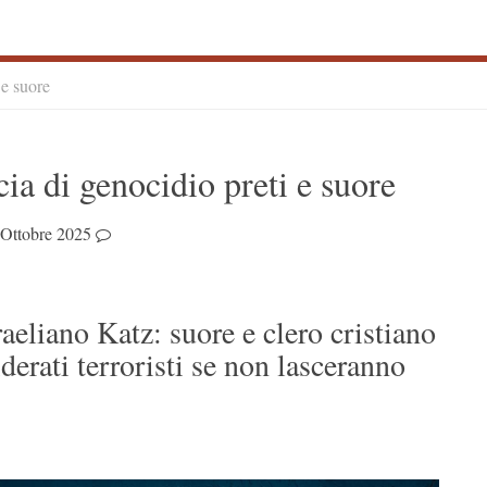
 e suore
S
ia di genocidio preti e suore
S
 Ottobre 2025
raeliano Katz: suore e clero cristiano
derati terroristi se non lasceranno