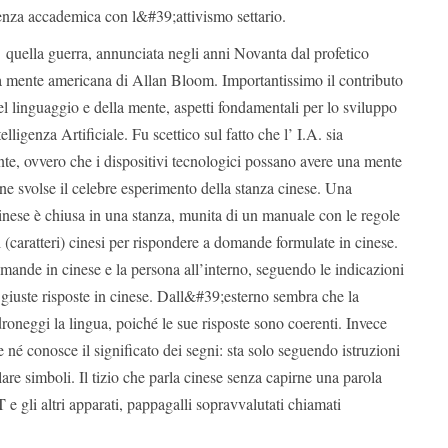
lenza accademica con l&#39;attivismo settario.
quella guerra, annunciata negli anni Novanta dal profetico
a mente americana di Allan Bloom. Importantissimo il contributo
del linguaggio e della mente, aspetti fondamentali per lo sviluppo
elligenza Artificiale. Fu scettico sul fatto che l’ I.A. sia
nte, ovvero che i dispositivi tecnologici possano avere una mente
ne svolse il celebre esperimento della stanza cinese. Una
inese è chiusa in una stanza, munita di un manuale con le regole
 (caratteri) cinesi per rispondere a domande formulate in cinese.
ande in cinese e la persona all’interno, seguendo le indicazioni
 giuste risposte in cinese. Dall&#39;esterno sembra che la
roneggi la lingua, poiché le sue risposte sono coerenti. Invece
e né conosce il significato dei segni: sta solo seguendo istruzioni
e simboli. Il tizio che parla cinese senza capirne una parola
e gli altri apparati, pappagalli sopravvalutati chiamati