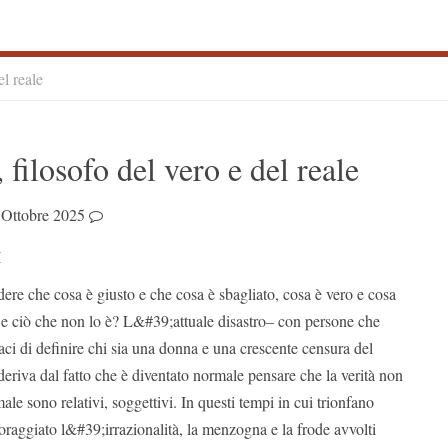
el reale
S
 filosofo del vero e del reale
S
 Ottobre 2025
I
idere che cosa è giusto e che cosa è sbagliato, cosa è vero e cosa
o e ciò che non lo è? L&#39;attuale disastro– con persone che
ci di definire chi sia una donna e una crescente censura del
deriva dal fatto che è diventato normale pensare che la verità non
 male sono relativi, soggettivi. In questi tempi in cui trionfano
raggiato l&#39;irrazionalità, la menzogna e la frode avvolti