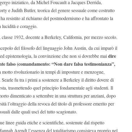
gergo iniziatico, da Michel Foucault a Jacques Derrida,
ty e Judith Butler, teorica del genere sessuale come costrutto
i ha resistito al richiamo del postmodernismo e ha affrontato la
n lucidità e coraggio.
, classe 1932, docente a Berkeley, California, per mezzo secolo.
scepolo del filosofo del linguaggio John Austin, da cui imparò il
dire
a ed epistemologia, la convinzione che non si dovrebbe mai
ente falso (comandamento: “Non dare falsa testimonianza”,
n motto rivoluzionario in tempi di imposture e menzogne,
. Searle fu tra i primi a sostenere a Berkeley il diritto dovere di
esta, trasmettendo quel principio fondamentale agli studenti. Il
orto dimenticato a settembre in una struttura per anziani, dopo
sità l’oltraggio della revoca del titolo di professore emerito per
ssuali dalle quali uscì del tutto scagionato.
sue linee guida etiche e scientifiche, sostenute dal rispetto
r Hannah Arendt l’essenza del totalitarismo consisteva proprio nel