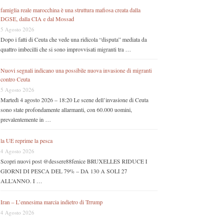
famiglia reale marocchina è una struttura mafiosa creata dalla
DGSE, dalla CIA e dal Mossad
5 Agosto 2026
Dopo i fatti di Ceuta che vede una ridicola “disputa” mediata da
quattro imbecilli che si sono improvvisati migranti tra …
Nuovi segnali indicano una possibile nuova invasione di migranti
contro Ceuta
5 Agosto 2026
Martedì 4 agosto 2026 – 18:20 Le scene dell’invasione di Ceuta
sono state profondamente allarmanti, con 60.000 uomini,
prevalentemente in …
la UE reprime la pesca
4 Agosto 2026
Scopri nuovi post @dessere88fenice BRUXELLES RIDUCE I
GIORNI DI PESCA DEL 79% – DA 130 A SOLI 27
ALL’ANNO. I …
Iran – L’ennesima marcia indietro di Trrump
4 Agosto 2026