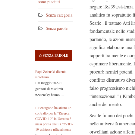
sono piaciuti
negare l&#39;esistenza st
analitica fu soprattutto 
Senza categoria
Searle , il trattato Atti
Senza parole
fondamentale nello studi
parlando, le azioni insit
significa elaborare una 
rapporti tra mente e corp
SENZA PAROLE
esprimere liberamente. D
procurò nemici potenti.
Papà Zelenski diventa
israeliano
conflitto distruttivo di
Il 6 maggio 2022 i
falso progressismo nichi
genitori di Vladimir
#Zelensky hanno …
“intersezionali” ( Kimbe
anche del merito.
Il Pentagono ha stilato un
contratto per la “Ricerca
Searle fu uno dei pochi 
COVID-19” in Ucraina 3
nelle università america
mesi prima che il COVID-
19 esistesse ufficialmente
orwelliani azione afferm