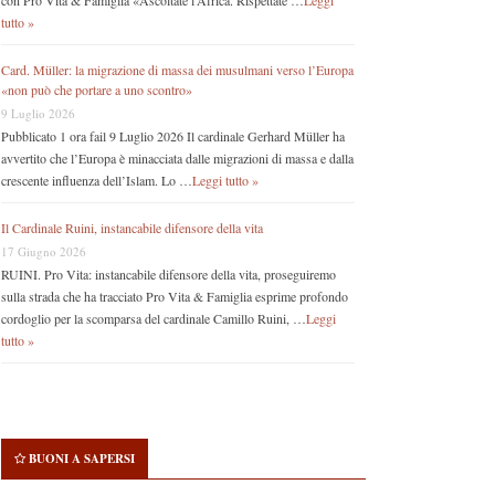
con Pro Vita & Famiglia «Ascoltate l’Africa. Rispettate …
Leggi
tutto »
Card. Müller: la migrazione di massa dei musulmani verso l’Europa
«non può che portare a uno scontro»
9 Luglio 2026
Pubblicato 1 ora fail 9 Luglio 2026 Il cardinale Gerhard Müller ha
avvertito che l’Europa è minacciata dalle migrazioni di massa e dalla
crescente influenza dell’Islam. Lo …
Leggi tutto »
Il Cardinale Ruini, instancabile difensore della vita
17 Giugno 2026
RUINI. Pro Vita: instancabile difensore della vita, proseguiremo
sulla strada che ha tracciato Pro Vita & Famiglia esprime profondo
cordoglio per la scomparsa del cardinale Camillo Ruini, …
Leggi
tutto »
BUONI A SAPERSI