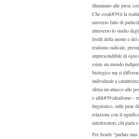
illuminato alle prese con
Che cos&#39;è la realtà?
universo fatto di partic
attraverso lo studio degli
livelli della mente e del
realismo radicale, presup
imprescindibile di ogni 
esiste un mondo indipen
biologico ma si differenz
individuale a caratterizza
sferra un attacco alle po
e all&#39;idealismo – m
linguistico, sulle piste 
relazione con il signific
interlocutori, chi parla e
Per Searle “parlare una