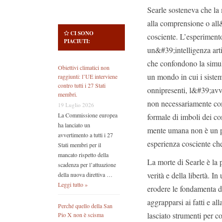
Searle sosteneva che la 
alla comprensione o all
CI SONO
cosciente. L’esperimento
PIACIUTI:
un&#39;intelligenza artif
che confondono la simul
Obiettivi climatici non
un mondo in cui i sistem
raggiunti: l’UE interviene
contro tutti i 27 Stati
onnipresenti, l&#39;avve
membri.
non necessariamente co
19 Luglio 2026
La Commissione europea
formale di imboli dei c
ha lanciato un
mente umana non è un pro
avvertimento a tutti i 27
esperienza cosciente ch
Stati membri per il
mancato rispetto della
La morte di Searle è la 
scadenza per l’attuazione
verità e della libertà. I
della nuova direttiva …
Leggi tutto »
erodere le fondamenta de
aggrapparsi ai fatti e al
Perché quello della San
lasciato strumenti per 
Pio X non è scisma