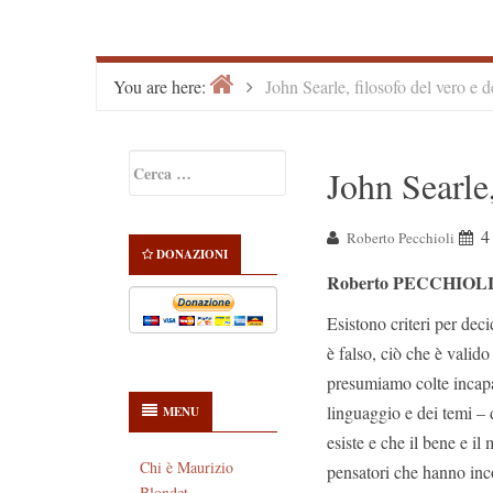
Home
>
You are here:
John Searle, filosofo del vero e d
Primary
Ricerca
John Searle,
Sidebar
per:
4
Roberto Pecchioli
DONAZIONI
Roberto PECCHIOL
Esistono criteri per dec
è falso, ciò che è valid
presumiamo colte incapa
linguaggio e dei temi – 
MENU
esiste e che il bene e il
Chi è Maurizio
pensatori che hanno inco
Blondet