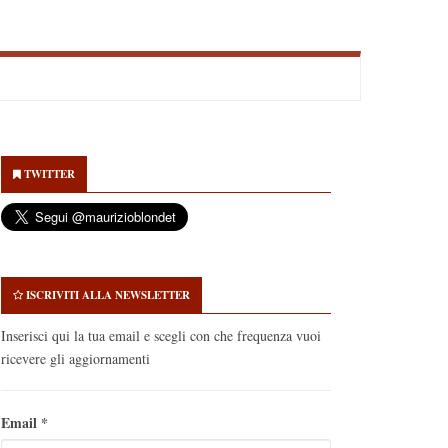
econdary
idebar
TWITTER
ISCRIVITI ALLA NEWSLETTER
Inserisci qui la tua email e scegli con che frequenza vuoi
ricevere gli aggiornamenti
Email
*