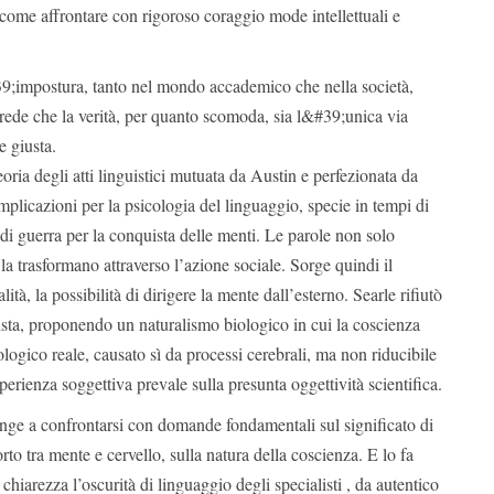
come affrontare con rigoroso coraggio mode intellettuali e
39;impostura, tanto nel mondo accademico che nella società,
rede che la verità, per quanto scomoda, sia l&#39;unica via
e giusta.
oria degli atti linguistici mutuata da Austin e perfezionata da
mplicazioni per la psicologia del linguaggio, specie in tempi di
 di guerra per la conquista delle menti. Le parole non solo
la trasformano attraverso l’azione sociale. Sorge quindi il
ità, la possibilità di dirigere la mente dall’esterno. Searle rifiutò
ista, proponendo un naturalismo biologico in cui la coscienza
ogico reale, causato sì da processi cerebrali, ma non riducibile
sperienza soggettiva prevale sulla presunta oggettività scientifica.
inge a confrontarsi con domande fondamentali sul significato di
to tra mente e cervello, sulla natura della coscienza. E lo fa
chiarezza l’oscurità di linguaggio degli specialisti , da autentico