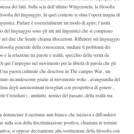
essa dei fatti. Sulla scia dell’ultimo Wittgenstein, la filosofia
filosofia del linguaggio. In quel contesto si situa l’opera magna di
 linguistici. Parlare è essenzialmente un modo di agire; l’unità
o del linguaggio sono gli atti atti linguistici che si compiono
e nel dire che Searle chiama illocuzioni. Riflettere sul linguaggio
filosofia generale della conoscenza, studiare il problema dei
o e la relazione tra parole e realtà, specchio della verità da
i qui l’impegno nel movimento per la libertà di parola che gli
 Una guerra culturale che descrisse in The campus War , un
ventato incandescente grazie al movimento woke , avanguardia del
lista degli autonominati risvegliati con prospettiva di genere ,
rle Crenshaw) , antitutto, nemici del passato, della realtà ma
a denunciare il razzismo anti-bianco che iniziava a diffondersi
ne sulla scia della discriminazione positiva, chiamata in termini
ativa; si oppose decisamente alla sostituzione della filosofia con