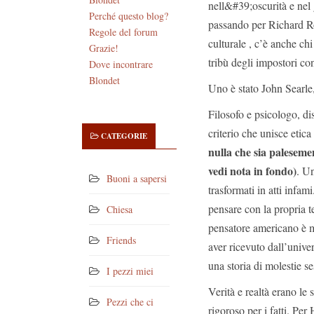
nell&#39;oscurità e nel 
Perché questo blog?
passando per Richard Ror
Regole del forum
culturale , c’è anche ch
Grazie!
tribù degli impostori co
Dove incontrare
Blondet
Uno è stato John Searle
Filosofo e psicologo, di
criterio che unisce etic
CATEGORIE
nulla che sia palesem
vedi nota in fondo)
. U
Buoni a sapersi
trasformati in atti infami
pensare con la propria t
Chiesa
pensatore americano è m
Friends
aver ricevuto dall’univer
una storia di molestie se
I pezzi miei
Verità e realtà erano le 
Pezzi che ci
rigoroso per i fatti. Pe