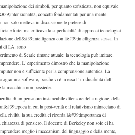
manipolazione dei simboli, per quanto sofisticata, non equivale
&#39;intenzionalità, concetti fondamentali per una mente
 non solo metteva in discussione le pretese di
iciale forte, ma criticava la superficialità di approcci tecnologici
azione dell&#39;intelligenza con l&#39;intelligenza stessa. In
i di I.A. sono
rtimento di Searle rimane attuale: la tecnologia può imitare,
mprendere. L’ esperimento dimostrò che la manipolazione
omputer non è sufficiente per la comprensione autentica. La
gramma software, poiché vi è in essa l’ irriducibilità dell’
e la macchina non possiede.
perdita di un pensatore instancabile difensore della ragione, della
n un&#39;epoca in cui la post-verità e il relativismo minacciano di
lla civiltà, la sua eredità ci ricorda l&#39;importanza di
la chiarezza di pensiero. Il docente di Berkeley non solo ci ha
comprendere meglio i meccanismi del linguaggio e della mente,