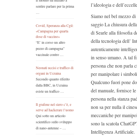
Il mondo ha iniziato a
l’ideologia e dell’eccel
sentire parlare per la prima
…
Siamo nel bel mezzo di 
saggio La chiusura dell
Covid, Speranza alla Cgil:
«Campagna per quarta
di Searle alla filosofia 
dose di vaccino»
della tecnologia dell’ Int
“E’ in corso un altro
autenticamente intellige
pezzo di campagna”
vaccinale contro …
in senso umano. A tal fi
persona che non parla c
Neonati uccisi e traffico di
per manipolare i simboli
organi in Ucraina
Secondo quanto riferito
Qualcuno fuori pone dom
dalla BBC, in Ucraina
del manuale, fornisce le
esiste un traffico …
persona nella stanza pad
Il grafene nel siero c’è, e
non sa per nulla il cines
serve ad hackerare l’uomo
meccaniche per manipolar
Qui sotto un articolo
scientifico sullo sviluppo
sono la scatola ChatGPT 
di nano-antenne – …
Intelligenza Artificiale.