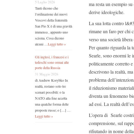
5 Luglio 2026
ma resta un esempio su 
Tanti dicono che
derive ideologiche.
l’ordinazione dei nuovi
Vescovi della fraternità
La sua lotta contro l&#
San Pio X è di una gravità
rimane un faro per chi c
immensa , appunto uno
scisma. Cosa dicono
verso una società libera 
alcuni …
Leggi tutto »
Per quanto riguarda la te
Searle, sono enormi le i
Gli inglesi, i francesi e i
tedeschi sono ormai alle
politicamente corretto e
porte della Russia
descrivono la realtà, ma 
31 Maggio 2026
problema dell’intenzional
di Andrew Korybko In
realtà, restano solo tre
il riduzionismo material
scenari possibili: o la
diventa un fenomeno biol
NATO alla fine accetta
ad essi. La realtà dell’e
una qualche forma delle
proposte russe; o […] …
L’opera di Searle costr
Leggi tutto »
comprensione, sul rappor
rifiutando in nome della 