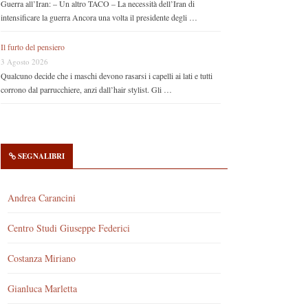
Guerra all’Iran: – Un altro TACO – La necessità dell’Iran di
intensificare la guerra Ancora una volta il presidente degli …
Il furto del pensiero
3 Agosto 2026
Qualcuno decide che i maschi devono rasarsi i capelli ai lati e tutti
corrono dal parrucchiere, anzi dall’hair stylist. Gli …
SEGNALIBRI
Andrea Carancini
Centro Studi Giuseppe Federici
Costanza Miriano
Gianluca Marletta