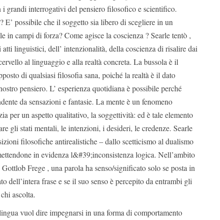
 i grandi interrogativi del pensiero filosofico e scientifico.
 E’ possibile che il soggetto sia libero di scegliere in un
elle in campi di forza? Come agisce la coscienza ? Searle tentò ,
 atti linguistici, dell’ intenzionalità, della coscienza di risalire dai
 cervello al linguaggio e alla realtà concreta. La bussola è il
posto di qualsiasi filosofia sana, poiché la realtà è il dato
nostro pensiero. L’ esperienza quotidiana è possibile perché
dente da sensazioni e fantasie. La mente è un fenomeno
ia per un aspetto qualitativo, la soggettività: ed è tale elemento
re gli stati mentali, le intenzioni, i desideri, le credenze. Searle
sizioni filosofiche antirealistiche – dallo scetticismo al dualismo
ettendone in evidenza l&#39;inconsistenza logica. Nell’ambito
di Gottlob Frege , una parola ha senso/significato solo se posta in
ato dell’intera frase e se il suo senso è percepito da entrambi gli
 chi ascolta.
 lingua vuol dire impegnarsi in una forma di comportamento