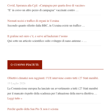
Covid, Speranza alla Cgil: «Campagna per quarta dose di vaccino»
“E’ in corso un altro pezzo di campagna” vaccinale contro …
Neonati uccisi e traffico di organi in Ucraina
Secondo quanto riferito dalla BBC, in Ucraina esiste un traffico …
Il grafene nel siero c’è, e serve ad hackerare l’uomo
Qui sotto un articolo scientifico sullo sviluppo di nano-antenne – …
CI SONO PIACIUTI:
Obiettivi climatici non raggiunti: l’UE interviene contro tutti i 27 Stati membri.
19 Luglio 2026
La Commissione europea ha lanciato un avvertimento a tutti i 27 Stati membri
per il mancato rispetto della scadenza per l’attuazione della nuova direttiva …
Leggi tutto »
Perché quello della San Pio X non è scisma