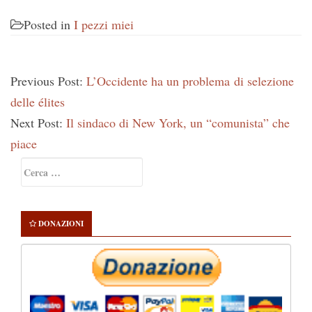
Posted in
I pezzi miei
Previous Post:
L’Occidente ha un problema di selezione
delle élites
Next Post:
Il sindaco di New York, un “comunista” che
piace
Primary
Ricerca
Sidebar
per:
DONAZIONI