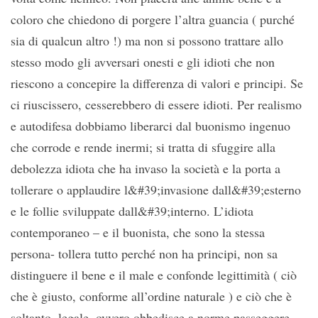
coloro che chiedono di porgere l’altra guancia ( purché
sia di qualcun altro !) ma non si possono trattare allo
stesso modo gli avversari onesti e gli idioti che non
riescono a concepire la differenza di valori e principi. Se
ci riuscissero, cesserebbero di essere idioti. Per realismo
e autodifesa dobbiamo liberarci dal buonismo ingenuo
che corrode e rende inermi; si tratta di sfuggire alla
debolezza idiota che ha invaso la società e la porta a
tollerare o applaudire l&#39;invasione dall&#39;esterno
e le follie sviluppate dall&#39;interno. L’idiota
contemporaneo – e il buonista, che sono la stessa
persona- tollera tutto perché non ha principi, non sa
distinguere il bene e il male e confonde legittimità ( ciò
che è giusto, conforme all’ordine naturale ) e ciò che è
soltanto, legale, ovvero obbedisce a norme passeggere