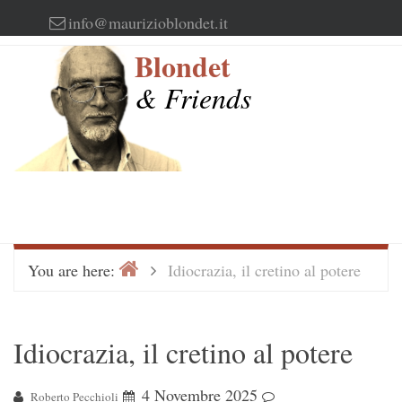
Skip
info@maurizioblondet.it
to
Blondet
content
& Friends
Home
>
You are here:
Idiocrazia, il cretino al potere
Idiocrazia, il cretino al potere
4 Novembre 2025
Roberto Pecchioli