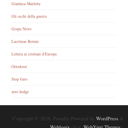
Gianluca Marletta
Gli occhi della guerra
Gospa News
Lacrimae Rerum
Lettera ai cristiani d'Europa
Ortodossi
Stop €uro
zero hedge
Copyright © 2026. Proudly Powered by
WordPress
&
Weblogix
(feat.
WebYatri Themes
).