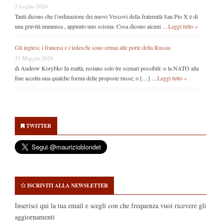
5 Luglio 2026
Tanti dicono che l’ordinazione dei nuovi Vescovi della fraternità San Pio X è di
una gravità immensa , appunto uno scisma. Cosa dicono alcuni …
Leggi tutto »
Gli inglesi, i francesi e i tedeschi sono ormai alle porte della Russia
31 Maggio 2026
di Andrew Korybko In realtà, restano solo tre scenari possibili: o la NATO alla
fine accetta una qualche forma delle proposte russe; o […] …
Leggi tutto »
Secondary
Sidebar
TWITTER
ISCRIVITI ALLA NEWSLETTER
Inserisci qui la tua email e scegli con che frequenza vuoi ricevere gli
aggiornamenti