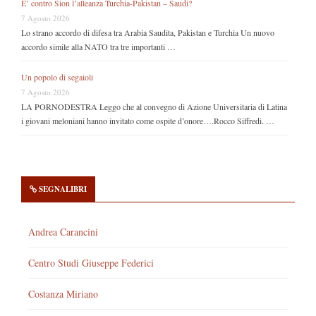
E’ contro Sion l’alleanza Turchia-Pakistan – Saudi?
7 Agosto 2026
Lo strano accordo di difesa tra Arabia Saudita, Pakistan e Turchia Un nuovo
accordo simile alla NATO tra tre importanti …
Un popolo di segaioli
7 Agosto 2026
LA PORNODESTRA Leggo che al convegno di Azione Universitaria di Latina
i giovani meloniani hanno invitato come ospite d’onore….Rocco Siffredi. …
SEGNALIBRI
Andrea Carancini
Centro Studi Giuseppe Federici
Costanza Miriano