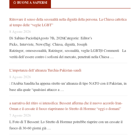
BUONI A SAPERSI
Ritrovare il senso della sessualità nella dignità della persona. La Chiesa cattolica
al tempo delle “veglie LGBT”
8 Agosto 2026
Di Sabino Paciolla|Agosto 7th, 2026|Categorie: Editor’s
Picks, Interviste, News|Tag: Chiesa, dignità, Joseph
Ratzinger, omosessualità, Ratzinger, sessualità, veglie LGBT|0 Commenti La
verità dell’essere contro i sofismi del mercato, penetrati nella Chiesa …
L’impotanza dell’alleanza Turchia-Pakistan-saudi
8 Agosto 2026
: l’Arabia Saudita ha appena stretto un’alleanza di tipo NATO con il Pakistan, in
base alla quale “qualsiasi attacco a …
a narrativa del ritiro si intensifica: Bessent afferma che il nuovo accordo Iran-
Oman e il cessate il fuoco riapriranno lo Stretto di Hormuz “oggi o domani”
7 Agosto 2026
L Foto di T Bessent: Lo Stretto di Hormuz potrebbe riaprire con un cessate il
fuoco di 30-60 giorni già …