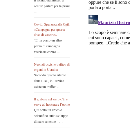
Il mondo ha iniziato a
sentire parlare per la prima
…
Covid, Speranza alla Cgil:
«Campagna per quarta
dose di vaccino»
“E’ in corso un altro
pezzo di campagna”
vaccinale contro …
Neonati uccisi e traffico di
organi in Ucraina
Secondo quanto riferito
dalla BBC, in Ucraina
esiste un traffico …
Il grafene nel siero c’è, e
serve ad hackerare l’uomo
Qui sotto un articolo
scientifico sullo sviluppo
di nano-antenne – …