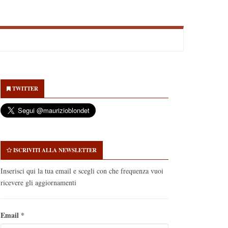
econdary
idebar
TWITTER
ISCRIVITI ALLA NEWSLETTER
Inserisci qui la tua email e scegli con che frequenza vuoi
ricevere gli aggiornamenti
Email
*