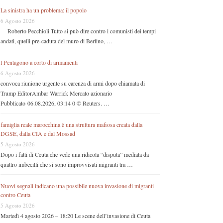
La sinistra ha un problema: il popolo
6 Agosto 2026
Roberto Pecchioli Tutto si può dire contro i comunisti dei tempi
andati, quelli pre-caduta del muro di Berlino, …
l Pentagono a corto di armamenti
6 Agosto 2026
convoca riunione urgente su carenza di armi dopo chiamata di
Trump EditorAmbar Warrick Mercato azionario
Pubblicato 06.08.2026, 03:14 0 © Reuters. …
famiglia reale marocchina è una struttura mafiosa creata dalla
DGSE, dalla CIA e dal Mossad
5 Agosto 2026
Dopo i fatti di Ceuta che vede una ridicola “disputa” mediata da
quattro imbecilli che si sono improvvisati migranti tra …
Nuovi segnali indicano una possibile nuova invasione di migranti
contro Ceuta
5 Agosto 2026
Martedì 4 agosto 2026 – 18:20 Le scene dell’invasione di Ceuta