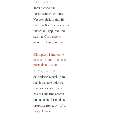
5 Luglio 2026
Tanti dicono che
l’ordinazione dei nuovi
Vescovi della fraternità
San Pio X è di una gravità
immensa , appunto uno
scisma. Cosa dicono
alcuni …
Leggi tutto »
Gli inglesi, i francesi e i
tedeschi sono ormai alle
porte della Russia
31 Maggio 2026
di Andrew Korybko In
realtà, restano solo tre
scenari possibili: o la
NATO alla fine accetta
una qualche forma delle
proposte russe; o […] …
Leggi tutto »