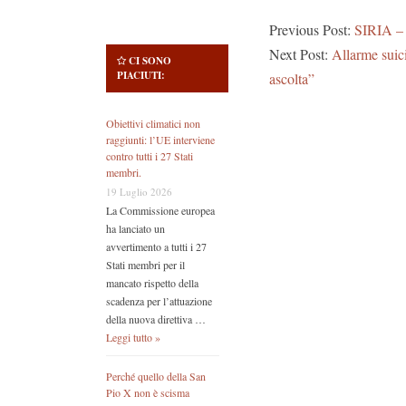
Previous Post:
SIRIA 
Next Post:
Allarme suici
CI SONO
PIACIUTI:
ascolta”
Obiettivi climatici non
raggiunti: l’UE interviene
contro tutti i 27 Stati
membri.
19 Luglio 2026
La Commissione europea
ha lanciato un
avvertimento a tutti i 27
Stati membri per il
mancato rispetto della
scadenza per l’attuazione
della nuova direttiva …
Leggi tutto »
Perché quello della San
Pio X non è scisma