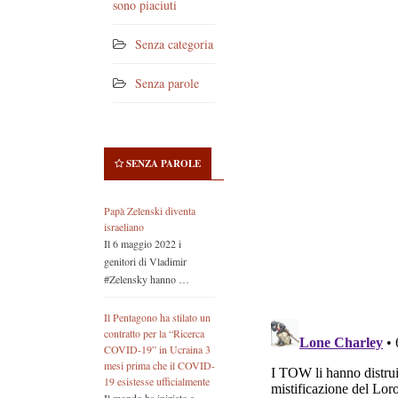
sono piaciuti
Senza categoria
Senza parole
SENZA PAROLE
Papà Zelenski diventa
israeliano
Il 6 maggio 2022 i
genitori di Vladimir
#Zelensky hanno …
Il Pentagono ha stilato un
contratto per la “Ricerca
COVID-19” in Ucraina 3
mesi prima che il COVID-
19 esistesse ufficialmente