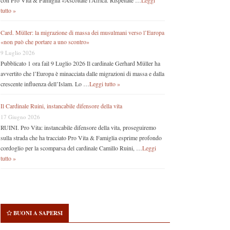
con Pro Vita & Famiglia «Ascoltate l’Africa. Rispettate …
Leggi
tutto »
Card. Müller: la migrazione di massa dei musulmani verso l’Europa
«non può che portare a uno scontro»
9 Luglio 2026
Pubblicato 1 ora fail 9 Luglio 2026 Il cardinale Gerhard Müller ha
avvertito che l’Europa è minacciata dalle migrazioni di massa e dalla
crescente influenza dell’Islam. Lo …
Leggi tutto »
Il Cardinale Ruini, instancabile difensore della vita
17 Giugno 2026
RUINI. Pro Vita: instancabile difensore della vita, proseguiremo
sulla strada che ha tracciato Pro Vita & Famiglia esprime profondo
cordoglio per la scomparsa del cardinale Camillo Ruini, …
Leggi
tutto »
BUONI A SAPERSI