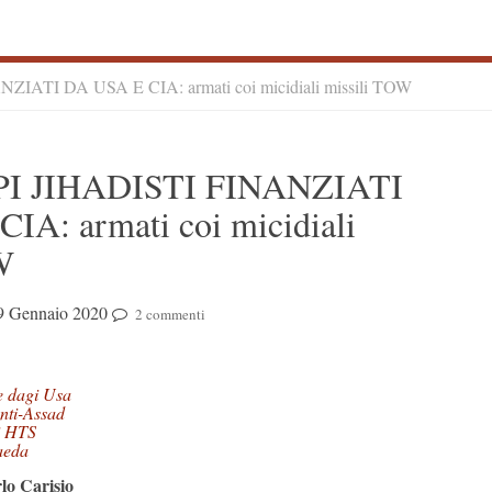
IATI DA USA E CIA: armati coi micidiali missili TOW
S
PI JIHADISTI FINANZIATI
S
IA: armati coi micidiali
W
9 Gennaio 2020
2 commenti
e dagi Usa
anti-Assad
di HTS
Qaeda
lo Carisio