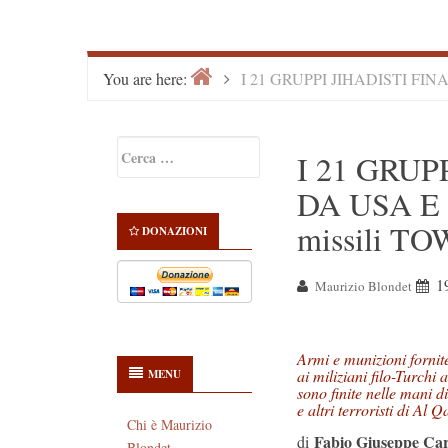
Home
>
You are here:
I 21 GRUPPI JIHADISTI FINANZ
Primary
Ricerca
I 21 GRUP
Sidebar
per:
DA USA E C
missili TO
DONAZIONI
1
Maurizio Blondet
Armi e munizioni fornit
ai miliziani filo-Turchi 
MENU
sono finite nelle mani 
e altri terroristi di Al 
Chi è Maurizio
Fabio Giuseppe Car
di
Blondet