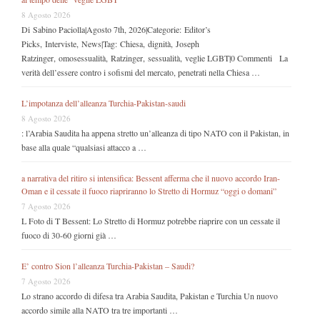
8 Agosto 2026
Di Sabino Paciolla|Agosto 7th, 2026|Categorie: Editor’s
Picks, Interviste, News|Tag: Chiesa, dignità, Joseph
Ratzinger, omosessualità, Ratzinger, sessualità, veglie LGBT|0 Commenti La
verità dell’essere contro i sofismi del mercato, penetrati nella Chiesa …
L’impotanza dell’alleanza Turchia-Pakistan-saudi
8 Agosto 2026
: l’Arabia Saudita ha appena stretto un’alleanza di tipo NATO con il Pakistan, in
base alla quale “qualsiasi attacco a …
a narrativa del ritiro si intensifica: Bessent afferma che il nuovo accordo Iran-
Oman e il cessate il fuoco riapriranno lo Stretto di Hormuz “oggi o domani”
7 Agosto 2026
L Foto di T Bessent: Lo Stretto di Hormuz potrebbe riaprire con un cessate il
fuoco di 30-60 giorni già …
E’ contro Sion l’alleanza Turchia-Pakistan – Saudi?
7 Agosto 2026
Lo strano accordo di difesa tra Arabia Saudita, Pakistan e Turchia Un nuovo
accordo simile alla NATO tra tre importanti …