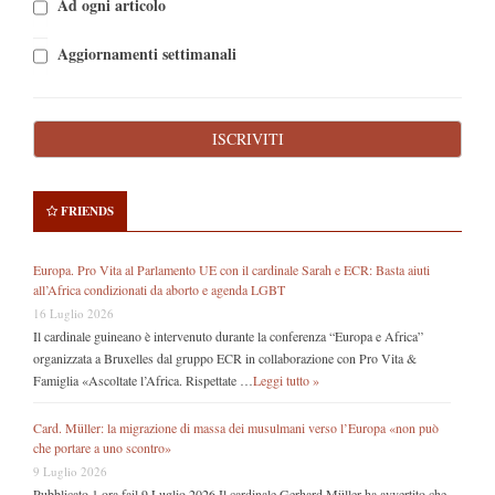
Ad ogni articolo
Aggiornamenti settimanali
FRIENDS
Europa. Pro Vita al Parlamento UE con il cardinale Sarah e ECR: Basta aiuti
all’Africa condizionati da aborto e agenda LGBT
16 Luglio 2026
Il cardinale guineano è intervenuto durante la conferenza “Europa e Africa”
organizzata a Bruxelles dal gruppo ECR in collaborazione con Pro Vita &
Famiglia «Ascoltate l’Africa. Rispettate …
Leggi tutto »
Card. Müller: la migrazione di massa dei musulmani verso l’Europa «non può
che portare a uno scontro»
9 Luglio 2026
Pubblicato 1 ora fail 9 Luglio 2026 Il cardinale Gerhard Müller ha avvertito che