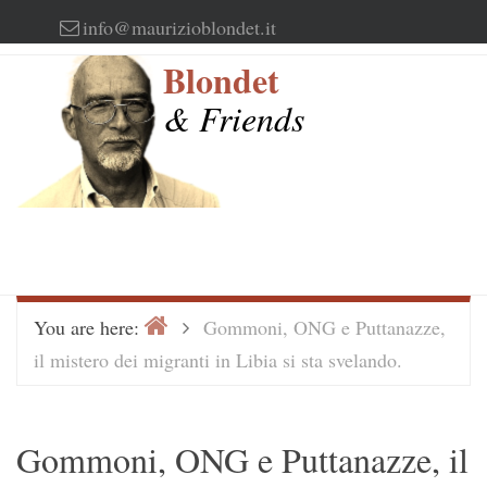
Skip
info@maurizioblondet.it
to
Blondet
content
& Friends
Home
>
You are here:
Gommoni, ONG e Puttanazze,
il mistero dei migranti in Libia si sta svelando.
Gommoni, ONG e Puttanazze, il