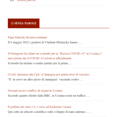
SENZA PAROLE
Papà Zelenski diventa israeliano
Il 6 maggio 2022 i genitori di Vladimir #Zelensky hanno …
Il Pentagono ha stilato un contratto per la “Ricerca COVID-19” in Ucraina 3
mesi prima che il COVID-19 esistesse ufficialmente
Il mondo ha iniziato a sentire parlare per la prima …
Covid, Speranza alla Cgil: «Campagna per quarta dose di vaccino»
“E’ in corso un altro pezzo di campagna” vaccinale contro …
Neonati uccisi e traffico di organi in Ucraina
Secondo quanto riferito dalla BBC, in Ucraina esiste un traffico …
Il grafene nel siero c’è, e serve ad hackerare l’uomo
Qui sotto un articolo scientifico sullo sviluppo di nano-antenne – …