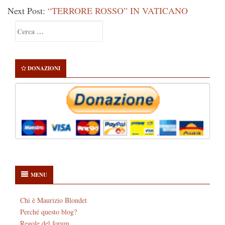
Next Post:
“TERRORE ROSSO” IN VATICANO
Primary
Ricerca
Sidebar
per:
DONAZIONI
MENU
Chi è Maurizio Blondet
Perché questo blog?
Regole del forum