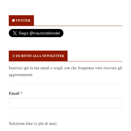
Secondary
Sidebar
TWITTER
ISCRIVITI ALLA NEWSLETTER
Inserisci qui la tua email e scegli con che frequenza vuoi ricevere gli
aggiornamenti
Email
*
Seleziona lista (o più di una):