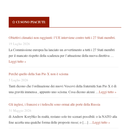
CI SONO PIACIUTI:
Obiettivi climatici non raggiunti: l’UE interviene contro tutti i 27 Stati membri.
19 Luglio 2026
La Commissione europea ha lanciato un avvertimento a tutti i 27 Stati membri
per il mancato rispetto della scadenza per l’attuazione della nuova direttiva …
Leggi tutto »
Perché quello della San Pio X non è scisma
5 Luglio 2026
Tanti dicono che l’ordinazione dei nuovi Vescovi della fraternità San Pio X è di
una gravità immensa , appunto uno scisma. Cosa dicono alcuni …
Leggi tutto »
Gli inglesi, i francesi e i tedeschi sono ormai alle porte della Russia
31 Maggio 2026
di Andrew Korybko In realtà, restano solo tre scenari possibili: o la NATO alla
fine accetta una qualche forma delle proposte russe; o […] …
Leggi tutto »