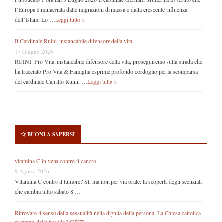
l’Europa è minacciata dalle migrazioni di massa e dalla crescente influenza
dell’Islam. Lo …
Leggi tutto »
Il Cardinale Ruini, instancabile difensore della vita
17 Giugno 2026
RUINI. Pro Vita: instancabile difensore della vita, proseguiremo sulla strada che
ha tracciato Pro Vita & Famiglia esprime profondo cordoglio per la scomparsa
del cardinale Camillo Ruini, …
Leggi tutto »
BUONI A SAPERSI
vitamina C in vena contro il cancro
9 Agosto 2026
Vitamina C contro il tumore? Sì, ma non per via orale: la scoperta degli scenziati
che cambia tutto sabato 8 …
Ritrovare il senso della sessualità nella dignità della persona. La Chiesa cattolica
al tempo delle “veglie LGBT”