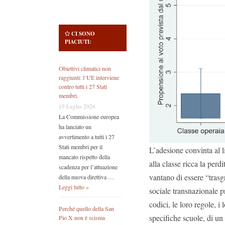
CI SONO
PIACIUTI:
Obiettivi climatici non
raggiunti: l’UE interviene
contro tutti i 27 Stati
membri.
19 Luglio 2026
La Commissione europea
ha lanciato un
avvertimento a tutti i 27
Stati membri per il
L’adesione convinta al 
mancato rispetto della
alla classe ricca la perd
scadenza per l’attuazione
vantano di essere “tras
della nuova direttiva …
Leggi tutto »
sociale transnazionale 
codici, le loro regole, i 
Perché quello della San
specifiche scuole, di un 
Pio X non è scisma