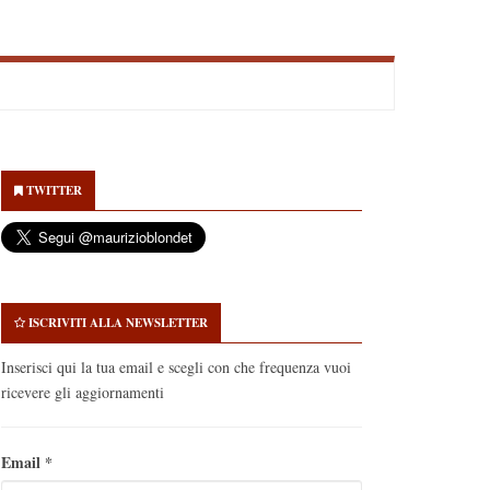
econdary
idebar
TWITTER
ISCRIVITI ALLA NEWSLETTER
Inserisci qui la tua email e scegli con che frequenza vuoi
ricevere gli aggiornamenti
Email
*