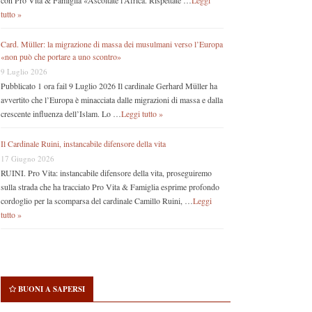
con Pro Vita & Famiglia «Ascoltate l’Africa. Rispettate …
Leggi
tutto »
Card. Müller: la migrazione di massa dei musulmani verso l’Europa
«non può che portare a uno scontro»
9 Luglio 2026
Pubblicato 1 ora fail 9 Luglio 2026 Il cardinale Gerhard Müller ha
avvertito che l’Europa è minacciata dalle migrazioni di massa e dalla
crescente influenza dell’Islam. Lo …
Leggi tutto »
Il Cardinale Ruini, instancabile difensore della vita
17 Giugno 2026
RUINI. Pro Vita: instancabile difensore della vita, proseguiremo
sulla strada che ha tracciato Pro Vita & Famiglia esprime profondo
cordoglio per la scomparsa del cardinale Camillo Ruini, …
Leggi
tutto »
BUONI A SAPERSI