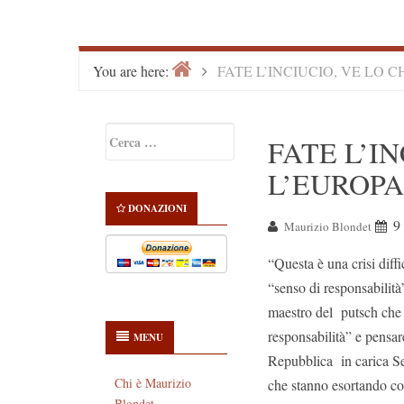
Home
>
You are here:
FATE L’INCIUCIO, VE LO C
Primary
Ricerca
FATE L’I
Sidebar
per:
L’EUROPA.
DONAZIONI
9
Maurizio Blondet
“Questa è una crisi diff
“senso di responsabilità
maestro del putsch che 
responsabilità” e pensar
MENU
Repubblica in carica Ser
Chi è Maurizio
che stanno esortando con
Blondet