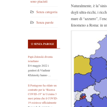
sono piaciuti
Naturalmente, è la”sini
degli ultra-ricchi, i r
Senza categoria
mare di “azzurro”, l’encl
Senza parole
fenomeno a Roma: in un m
SENZA PAROLE
Papà Zelenski diventa
israeliano
Il 6 maggio 2022 i
genitori di Vladimir
#Zelensky hanno …
Il Pentagono ha stilato un
contratto per la “Ricerca
COVID-19” in Ucraina 3
mesi prima che il COVID-
19 esistesse ufficialmente