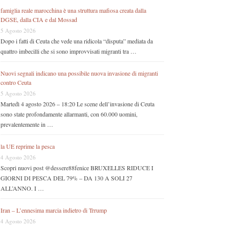
famiglia reale marocchina è una struttura mafiosa creata dalla
DGSE, dalla CIA e dal Mossad
5 Agosto 2026
Dopo i fatti di Ceuta che vede una ridicola “disputa” mediata da
quattro imbecilli che si sono improvvisati migranti tra …
Nuovi segnali indicano una possibile nuova invasione di migranti
contro Ceuta
5 Agosto 2026
Martedì 4 agosto 2026 – 18:20 Le scene dell’invasione di Ceuta
sono state profondamente allarmanti, con 60.000 uomini,
prevalentemente in …
la UE reprime la pesca
4 Agosto 2026
Scopri nuovi post @dessere88fenice BRUXELLES RIDUCE I
GIORNI DI PESCA DEL 79% – DA 130 A SOLI 27
ALL’ANNO. I …
Iran – L’ennesima marcia indietro di Trrump
4 Agosto 2026