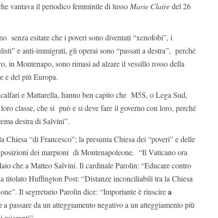
che vantava il periodico femminile di lusso
Marie Claire
del 26
o senza esitare che i poveri sono diventati “xenofobi”, i
sti” e anti-immigrati, gli operai sono “passati a destra”, perché
o, in Montenapo, sono rimasi ad alzare il vessillo rosso della
le e del più Europa.
calfari e Mattarella, hanno ben capito che M5S, o Lega Sud,
 loro classe, che si può e si deve fare il governo con loro, perché
rema destra di Salvini”.
la Chiesa “di Francesco”; la presunta Chiesa dei “poveri” e delle
se posizioni dei marpioni di Montenapoleone. “Il Vaticano ora
aio che a Matteo Salvini. Il cardinale Parolin: “Educare contro
a titolato Huffington Post: “Distanze inconciliabili tra la Chiesa
a
one”. Il segrretario Parolin dice: “Importante è riuscire
e
a passare da un atteggiamento negativo a un atteggiamento più
i migranti”.