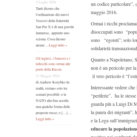
5 Luglio 2026
un codice particolare”, 
Tanti dicono che
maggio 2016.
l’ordinazione dei nuovi
Vescovi della fraternità
Ormai i ricchi proclaman
San Pio X è di una gravità
disoccupati sono “populi
immensa , appunto uno
scisma. Cosa dicono
sono “egoisti”; solo lor
alcuni …
Leggi tutto »
solidarietà transnaziona
Gli inglesi, i francesi e i
Quanto a Napoletano, S
tedeschi sono ormai alle
non è un pericolo per la
porte della Russia
il vero pericolo è “l’est
31 Maggio 2026
di Andrew Korybko In
Interessante vedere che 
realtà, restano solo tre
scenari possibili: o la
“periferie”, ha le stes
NATO alla fine accetta
guarda più a Luigi Di M
una qualche forma delle
la paura dei migranti”, h
proposte russe; o […] …
Leggi tutto »
e la Lega sull’immigrazi
educare la popolazion
positivo nei confronti de