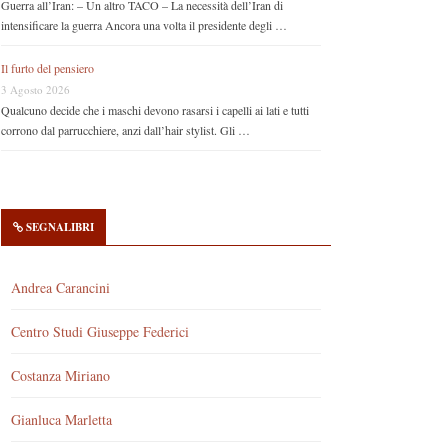
Guerra all’Iran: – Un altro TACO – La necessità dell’Iran di
intensificare la guerra Ancora una volta il presidente degli …
Il furto del pensiero
3 Agosto 2026
Qualcuno decide che i maschi devono rasarsi i capelli ai lati e tutti
corrono dal parrucchiere, anzi dall’hair stylist. Gli …
SEGNALIBRI
Andrea Carancini
Centro Studi Giuseppe Federici
Costanza Miriano
Gianluca Marletta