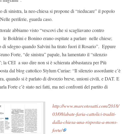
o di sinistra, la neo-chiesa si propone di “rieducare” il popolo
Nelle periferie, guarda caso.
ttorale abbiamo visto “vescovi che si scagliavano contro
 le Boldrini e Bonino erano ospitate a parlare nelle chiese;
o di sdegno quando Salvini ha tirato fuori il Rosario”. Eppure
Bruno Forte, “de sinistra” papale, ha lamentato il “silenzio
; la CEI a suo dire non si è schierata abbastanza per Più
ta dal blog cattolico Stylum Curiae: “Il silenzio assordante c’è
ura, quando si è parlato di divorzio breve, unioni civili, e DAT. E
arla Forte c’è stato nei fatti, ma nei confronti del partito di
http://www.marcotosatti.com/2018/
03/08/abate-faria-cattolici-traditi-
dalla-chiesa-una-risposta-a-mons-
forte/