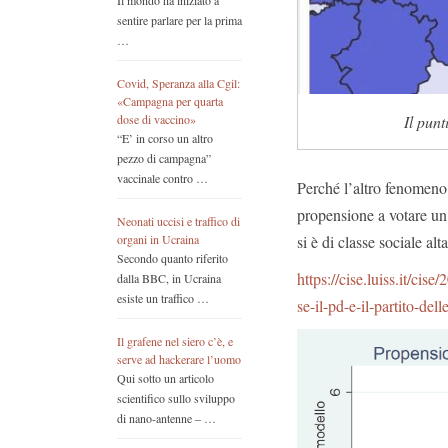
Il mondo ha iniziato a
sentire parlare per la prima
…
Covid, Speranza alla Cgil:
«Campagna per quarta
Il pun
dose di vaccino»
“E’ in corso un altro
pezzo di campagna”
vaccinale contro …
Perché l’altro fenomeno 
propensione a votare un 
Neonati uccisi e traffico di
si è di classe sociale alt
organi in Ucraina
Secondo quanto riferito
https://cise.luiss.it/cis
dalla BBC, in Ucraina
esiste un traffico …
se-il-pd-e-il-partito-delle
Il grafene nel siero c’è, e
serve ad hackerare l’uomo
Qui sotto un articolo
scientifico sullo sviluppo
di nano-antenne – …