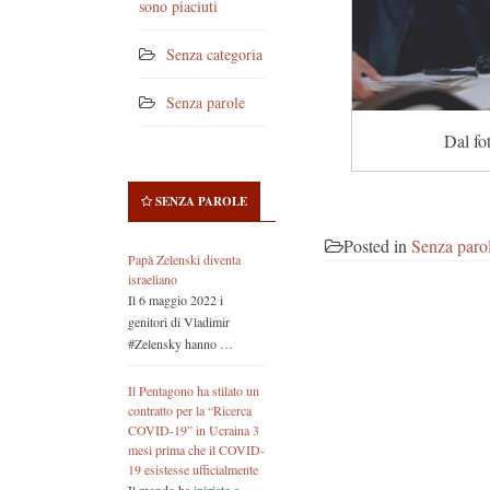
sono piaciuti
Senza categoria
Senza parole
Dal fo
SENZA PAROLE
Posted in
Senza paro
Papà Zelenski diventa
israeliano
Il 6 maggio 2022 i
genitori di Vladimir
#Zelensky hanno …
Il Pentagono ha stilato un
contratto per la “Ricerca
COVID-19” in Ucraina 3
mesi prima che il COVID-
19 esistesse ufficialmente