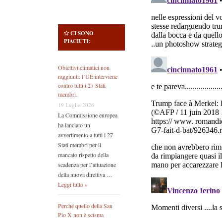
CI SONO
PIACIUTI:
Obiettivi climatici non
raggiunti: l’UE interviene
contro tutti i 27 Stati
membri.
19 Luglio 2026
La Commissione europea
ha lanciato un
avvertimento a tutti i 27
Stati membri per il
mancato rispetto della
scadenza per l’attuazione
della nuova direttiva …
Leggi tutto »
Perché quello della San
Pio X non è scisma