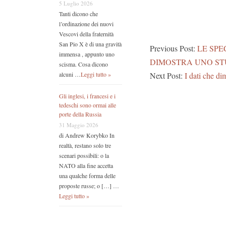
5 Luglio 2026
Tanti dicono che
l’ordinazione dei nuovi
Vescovi della fraternità
San Pio X è di una gravità
Previous Post:
LE SPE
immensa , appunto uno
DIMOSTRA UNO ST
scisma. Cosa dicono
Next Post:
I dati che dim
alcuni …
Leggi tutto »
Gli inglesi, i francesi e i
tedeschi sono ormai alle
porte della Russia
31 Maggio 2026
di Andrew Korybko In
realtà, restano solo tre
scenari possibili: o la
NATO alla fine accetta
una qualche forma delle
proposte russe; o […] …
Leggi tutto »