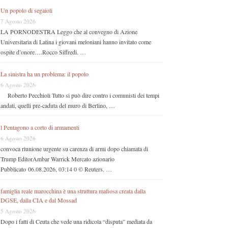
Un popolo di segaioli
7 Agosto 2026
LA PORNODESTRA Leggo che al convegno di Azione
Universitaria di Latina i giovani meloniani hanno invitato come
ospite d’onore….Rocco Siffredi. …
La sinistra ha un problema: il popolo
6 Agosto 2026
Roberto Pecchioli Tutto si può dire contro i comunisti dei tempi
andati, quelli pre-caduta del muro di Berlino, …
l Pentagono a corto di armamenti
6 Agosto 2026
convoca riunione urgente su carenza di armi dopo chiamata di
Trump EditorAmbar Warrick Mercato azionario
Pubblicato 06.08.2026, 03:14 0 © Reuters. …
famiglia reale marocchina è una struttura mafiosa creata dalla
DGSE, dalla CIA e dal Mossad
5 Agosto 2026
Dopo i fatti di Ceuta che vede una ridicola “disputa” mediata da