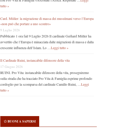
con Pro Vita & Famiglia «Ascoltate l’Africa. Rispettate …
Leggi
tutto »
Card. Müller: la migrazione di massa dei musulmani verso l’Europa
«non può che portare a uno scontro»
9 Luglio 2026
Pubblicato 1 ora fail 9 Luglio 2026 Il cardinale Gerhard Müller ha
avvertito che l’Europa è minacciata dalle migrazioni di massa e dalla
crescente influenza dell’Islam. Lo …
Leggi tutto »
Il Cardinale Ruini, instancabile difensore della vita
17 Giugno 2026
RUINI. Pro Vita: instancabile difensore della vita, proseguiremo
sulla strada che ha tracciato Pro Vita & Famiglia esprime profondo
cordoglio per la scomparsa del cardinale Camillo Ruini, …
Leggi
tutto »
BUONI A SAPERSI