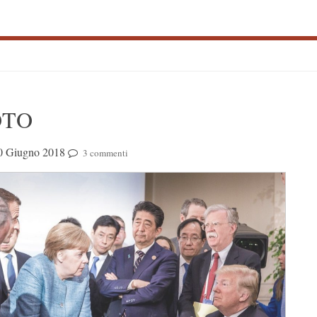
S
OTO
S
0 Giugno 2018
3 commenti