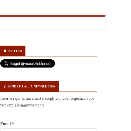
econdary
idebar
TWITTER
ISCRIVITI ALLA NEWSLETTER
Inserisci qui la tua email e scegli con che frequenza vuoi
ricevere gli aggiornamenti
Email
*