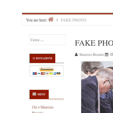
Home
>
You are here:
FAKE PHOTO
Primary
Ricerca
FAKE PH
Sidebar
per:
1
Maurizio Blondet
DONAZIONI
MENU
Chi è Maurizio
Blondet