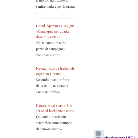
Il mondo ha iniziato a
sentire parlare per la prima
…
Covid, Speranza alla Cgil:
«Campagna per quarta
dose di vaccino»
“E’ in corso un altro
pezzo di campagna”
vaccinale contro …
Neonati uccisi e traffico di
organi in Ucraina
Secondo quanto riferito
dalla BBC, in Ucraina
esiste un traffico …
Il grafene nel siero c’è, e
serve ad hackerare l’uomo
Qui sotto un articolo
scientifico sullo sviluppo
di nano-antenne – …