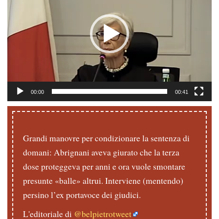
00:00
00:41
Grandi manovre per condizionare la sentenza di
domani: Abrignani aveva giurato che la terza
dose proteggeva per anni e ora vuole smontare
presunte «balle» altrui. Interviene (mentendo)
persino l’ex portavoce dei giudici.
L'editoriale di
@belpietrotweet