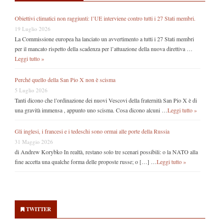
Obiettivi climatici non raggiunti: l’UE interviene contro tutti i 27 Stati membri.
19 Luglio 2026
La Commissione europea ha lanciato un avvertimento a tutti i 27 Stati membri
per il mancato rispetto della scadenza per l’attuazione della nuova direttiva …
Leggi tutto »
Perché quello della San Pio X non è scisma
5 Luglio 2026
Tanti dicono che l’ordinazione dei nuovi Vescovi della fraternità San Pio X è di
una gravità immensa , appunto uno scisma. Cosa dicono alcuni …
Leggi tutto »
Gli inglesi, i francesi e i tedeschi sono ormai alle porte della Russia
31 Maggio 2026
di Andrew Korybko In realtà, restano solo tre scenari possibili: o la NATO alla
fine accetta una qualche forma delle proposte russe; o […] …
Leggi tutto »
Secondary
Sidebar
TWITTER