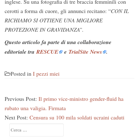
inglese. Su una fotografia di tre braccia femminili con
cerotti a forma di cuore, gli annunci recitano: “
CON IL
RICHIAMO SI OTTIENE UNA MIGLIORE
PROTEZIONE IN GRAVIDANZA”.
Questo articolo fa parte di una collaborazione
editoriale tra
RESCUE
e
TrialSite News
.
Posted in
I pezzi miei
Previous Post:
Il primo vice-ministro gender-fluid ha
rubato una valigia. Firmata
Next Post:
Censura su 100 mila soldati ucraini caduti
Primary
Ricerca
Sidebar
per: