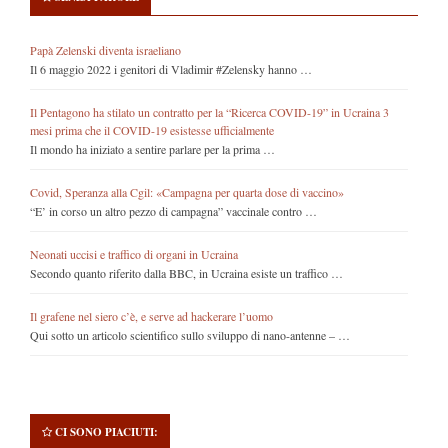
Papà Zelenski diventa israeliano
Il 6 maggio 2022 i genitori di Vladimir #Zelensky hanno …
Il Pentagono ha stilato un contratto per la “Ricerca COVID-19” in Ucraina 3
mesi prima che il COVID-19 esistesse ufficialmente
Il mondo ha iniziato a sentire parlare per la prima …
Covid, Speranza alla Cgil: «Campagna per quarta dose di vaccino»
“E’ in corso un altro pezzo di campagna” vaccinale contro …
Neonati uccisi e traffico di organi in Ucraina
Secondo quanto riferito dalla BBC, in Ucraina esiste un traffico …
Il grafene nel siero c’è, e serve ad hackerare l’uomo
Qui sotto un articolo scientifico sullo sviluppo di nano-antenne – …
CI SONO PIACIUTI: