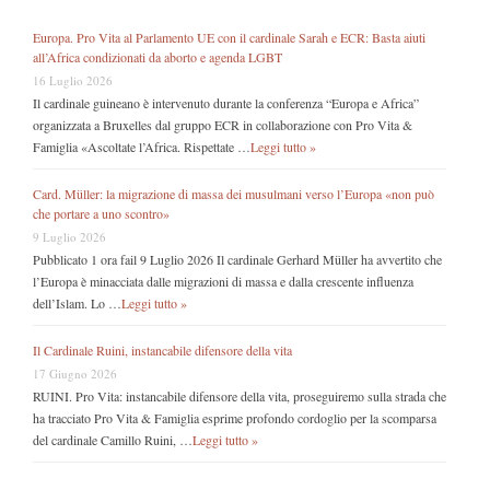
Europa. Pro Vita al Parlamento UE con il cardinale Sarah e ECR: Basta aiuti
all’Africa condizionati da aborto e agenda LGBT
16 Luglio 2026
Il cardinale guineano è intervenuto durante la conferenza “Europa e Africa”
organizzata a Bruxelles dal gruppo ECR in collaborazione con Pro Vita &
Famiglia «Ascoltate l’Africa. Rispettate …
Leggi tutto »
Card. Müller: la migrazione di massa dei musulmani verso l’Europa «non può
che portare a uno scontro»
9 Luglio 2026
Pubblicato 1 ora fail 9 Luglio 2026 Il cardinale Gerhard Müller ha avvertito che
l’Europa è minacciata dalle migrazioni di massa e dalla crescente influenza
dell’Islam. Lo …
Leggi tutto »
Il Cardinale Ruini, instancabile difensore della vita
17 Giugno 2026
RUINI. Pro Vita: instancabile difensore della vita, proseguiremo sulla strada che
ha tracciato Pro Vita & Famiglia esprime profondo cordoglio per la scomparsa
del cardinale Camillo Ruini, …
Leggi tutto »