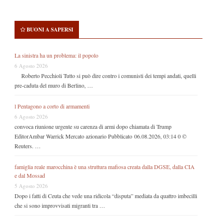
BUONI A SAPERSI
La sinistra ha un problema: il popolo
6 Agosto 2026
Roberto Pecchioli Tutto si può dire contro i comunisti dei tempi andati, quelli
pre-caduta del muro di Berlino, …
l Pentagono a corto di armamenti
6 Agosto 2026
convoca riunione urgente su carenza di armi dopo chiamata di Trump
EditorAmbar Warrick Mercato azionario Pubblicato 06.08.2026, 03:14 0 ©
Reuters. …
famiglia reale marocchina è una struttura mafiosa creata dalla DGSE, dalla CIA
e dal Mossad
5 Agosto 2026
Dopo i fatti di Ceuta che vede una ridicola “disputa” mediata da quattro imbecilli
che si sono improvvisati migranti tra …