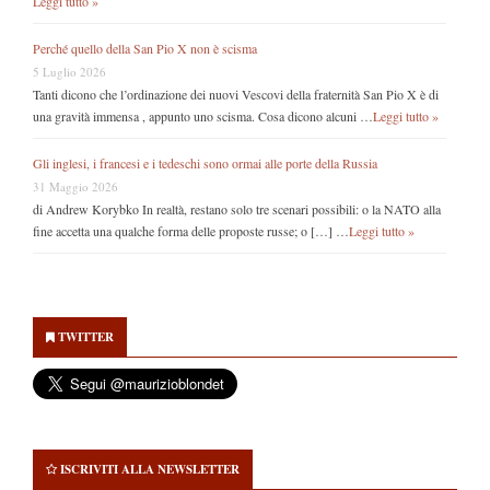
Leggi tutto »
Perché quello della San Pio X non è scisma
5 Luglio 2026
Tanti dicono che l’ordinazione dei nuovi Vescovi della fraternità San Pio X è di
una gravità immensa , appunto uno scisma. Cosa dicono alcuni …
Leggi tutto »
Gli inglesi, i francesi e i tedeschi sono ormai alle porte della Russia
31 Maggio 2026
di Andrew Korybko In realtà, restano solo tre scenari possibili: o la NATO alla
fine accetta una qualche forma delle proposte russe; o […] …
Leggi tutto »
Secondary
Sidebar
TWITTER
ISCRIVITI ALLA NEWSLETTER