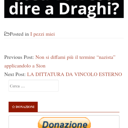
Posted in
I pezzi miei
Previous Post:
Non si diffami più il termine “nazista”
applicandolo a Sion
Next Post:
LA DITTATURA DA VINCOLO ESTERNO
Primary
Ricerca
Sidebar
per:
DONAZIONI