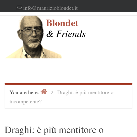
Skip
info@maurizioblondet.it
to
Blondet
content
& Friends
Home
>
You are here:
Draghi: è più mentitore o
incompetente?
Draghi: è più mentitore o