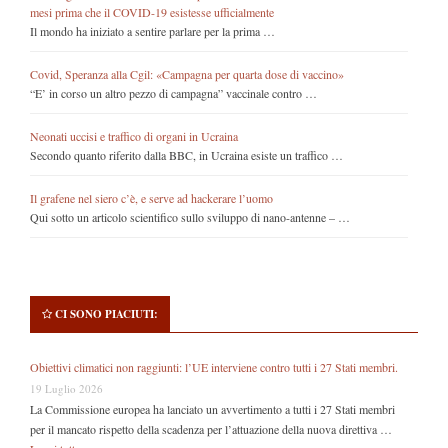
mesi prima che il COVID-19 esistesse ufficialmente
Il mondo ha iniziato a sentire parlare per la prima …
Covid, Speranza alla Cgil: «Campagna per quarta dose di vaccino»
“E’ in corso un altro pezzo di campagna” vaccinale contro …
Neonati uccisi e traffico di organi in Ucraina
Secondo quanto riferito dalla BBC, in Ucraina esiste un traffico …
Il grafene nel siero c’è, e serve ad hackerare l’uomo
Qui sotto un articolo scientifico sullo sviluppo di nano-antenne – …
CI SONO PIACIUTI:
Obiettivi climatici non raggiunti: l’UE interviene contro tutti i 27 Stati membri.
19 Luglio 2026
La Commissione europea ha lanciato un avvertimento a tutti i 27 Stati membri
per il mancato rispetto della scadenza per l’attuazione della nuova direttiva …