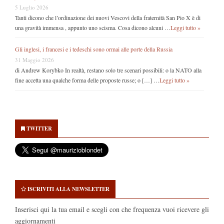
5 Luglio 2026
Tanti dicono che l’ordinazione dei nuovi Vescovi della fraternità San Pio X è di
una gravità immensa , appunto uno scisma. Cosa dicono alcuni …
Leggi tutto »
Gli inglesi, i francesi e i tedeschi sono ormai alle porte della Russia
31 Maggio 2026
di Andrew Korybko In realtà, restano solo tre scenari possibili: o la NATO alla
fine accetta una qualche forma delle proposte russe; o […] …
Leggi tutto »
Secondary
Sidebar
TWITTER
ISCRIVITI ALLA NEWSLETTER
Inserisci qui la tua email e scegli con che frequenza vuoi ricevere gli
aggiornamenti