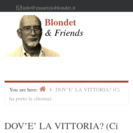
Skip
info@maurizioblondet.it
to
Blondet
content
& Friends
Home
>
You are here:
DOV’E’ LA VITTORIA? (Ci
ha porto la chioma)
DOV’E’ LA VITTORIA? (Ci