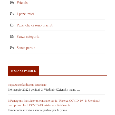
Friends
I pezzi miei
Pezzi che ci sono piaciuti
Senza categoria
Senza parole
SENZA PAROLE
Papà Zelenski diventa israeliano
Il 6 maggio 2022 i genitori di Vladimir #Zelensky hanno …
Il Pentagono ha stilato un contratto per la “Ricerca COVID-19” in Ucraina 3
mesi prima che il COVID-19 esistesse ufficialmente
Il mondo ha iniziato a sentire parlare per la prima …