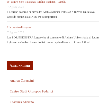
E’ contro Sion l’alleanza Turchia-Pakistan – Saudi?
7 Agosto 2026
Lo strano accordo di difesa tra Arabia Saudita, Pakistan e Turchia Un nuovo
accordo simile alla NATO tra tre importanti …
Un popolo di segaioli
7 Agosto 2026
LA PORNODESTRA Leggo che al convegno di Azione Universitaria di Latina
i giovani meloniani hanno invitato come ospite d’onore….Rocco Siffredi. …
SEGNALIBRI
Andrea Carancini
Centro Studi Giuseppe Federici
Costanza Miriano