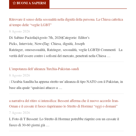
BUONI A SAPERSI
Ritrovare il senso della sessualità nella dignità della persona. La Chiesa cattolica
al tempo delle “veglie LGBT”
8 Agosto 2026
Di Sabino Paciolla|Agosto 7th, 2026|Categorie: Editor’s
Picks, Interviste, News|Tag: Chiesa, dignità, Joseph
Ratzinger, omosessualità, Ratzinger, sessualità, veglie LGBT|0 Commenti La
verità dell’essere contro i sofismi del mercato, penetrati nella Chiesa …
L’impotanza dell’alleanza Turchia-Pakistan-saudi
8 Agosto 2026
: l’Arabia Saudita ha appena stretto un’alleanza di tipo NATO con il Pakistan, in
base alla quale “qualsiasi attacco a …
a narrativa del ritiro si intensifica: Bessent afferma che il nuovo accordo Iran-
Oman e il cessate il fuoco riapriranno lo Stretto di Hormuz “oggi o domani”
7 Agosto 2026
L Foto di T Bessent: Lo Stretto di Hormuz potrebbe riaprire con un cessate il
fuoco di 30-60 giorni già …