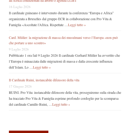
all’Africa condizionati da aborto e agenda LGBT
16 Luglio 2026
Il cardinale guineano è intervenuto durante la conferenza “Europa e Africa”
organizzata a Bruxelles dal gruppo ECR in collaborazione con Pro Vita &
Famiglia «Ascoltate l’Africa. Rispettate …
Leggi tutto »
Card. Müller: la migrazione di massa dei musulmani verso l’Europa «non può
che portare a uno scontro»
9 Luglio 2026
Pubblicato 1 ora fail 9 Luglio 2026 Il cardinale Gerhard Müller ha avvertito che
l’Europa è minacciata dalle migrazioni di massa e dalla crescente influenza
dell’Islam. Lo …
Leggi tutto »
Il Cardinale Ruini, instancabile difensore della vita
17 Giugno 2026
RUINI. Pro Vita: instancabile difensore della vita, proseguiremo sulla strada che
ha tracciato Pro Vita & Famiglia esprime profondo cordoglio per la scomparsa
del cardinale Camillo Ruini, …
Leggi tutto »