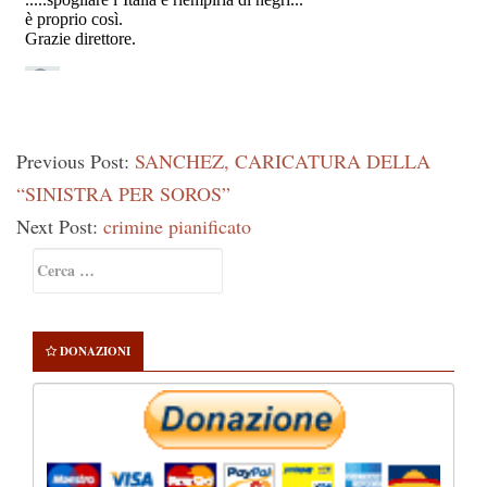
Previous Post:
SANCHEZ, CARICATURA DELLA
“SINISTRA PER SOROS”
Next Post:
crimine pianificato
Primary
Ricerca
Sidebar
per:
DONAZIONI