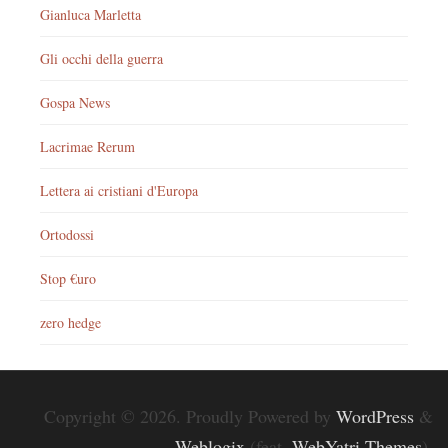
Gianluca Marletta
Gli occhi della guerra
Gospa News
Lacrimae Rerum
Lettera ai cristiani d'Europa
Ortodossi
Stop €uro
zero hedge
Copyright © 2026. Proudly Powered by
WordPress
&
Weblogix
(feat.
WebYatri Themes
).