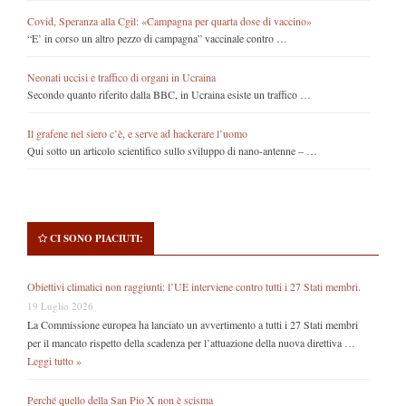
Covid, Speranza alla Cgil: «Campagna per quarta dose di vaccino»
“E’ in corso un altro pezzo di campagna” vaccinale contro …
Neonati uccisi e traffico di organi in Ucraina
Secondo quanto riferito dalla BBC, in Ucraina esiste un traffico …
Il grafene nel siero c’è, e serve ad hackerare l’uomo
Qui sotto un articolo scientifico sullo sviluppo di nano-antenne – …
CI SONO PIACIUTI:
Obiettivi climatici non raggiunti: l’UE interviene contro tutti i 27 Stati membri.
19 Luglio 2026
La Commissione europea ha lanciato un avvertimento a tutti i 27 Stati membri
per il mancato rispetto della scadenza per l’attuazione della nuova direttiva …
Leggi tutto »
Perché quello della San Pio X non è scisma