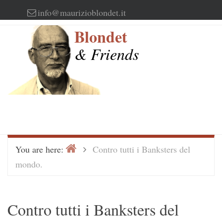
Skip
info@maurizioblondet.it
to
Blondet
content
& Friends
Home
>
You are here:
Contro tutti i Banksters del
mondo.
Contro tutti i Banksters del