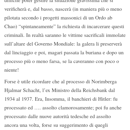
difficile poter gestire la situazione gravissima che si
verificherà e, dal basso, nascerà (in maniera più o meno
pilotata secondo i progetti massonici di un Ordo ab
Chao) “spintaneamente” la richiesta di incarcerare questi
criminali. In realtà saranno le vittime sacrificali immolate
sull’altare del Governo Mondiale: la galera li preserverà
dal linciaggio e poi, magari passata la buriana e dopo un
processo più o meno farsa, se la caveranno con poco o
niente!
Forse è utile ricordare che al processo di Norimberga
Hjalmar Schacht, l’ex Ministro della Reichsbank dal
1934 al 1937. Era, Insomma, il banchieri di Hitler: fu
processato ed …. assolto clamorosamente; poi fu anche
processato dalle nuove autorità tedesche ed assolto
ancora una volta, forse su suggerimento di quegli