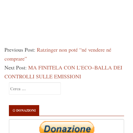
Previous Post:
Ratzinger non poté “né vendere né
comprare”
Next Post:
MA FINITELA CON L’ECO–BALLA DEI
CONTROLLI SULLE EMISSIONI
Primary
Ricerca
Sidebar
per:
DONAZIONI