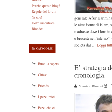
Perché questo blog?
Regole del forum
Grazie!
generale Afsir Karim ha
Dove incontrare
le altre forme di Islam,
Blondet
madrasse dove i loro im
e brucerà nell’inferno”.
società dal …
Leggi tut
CATEGORIE
Buoni a sapersi
E’ strategia 
cronologia.
Chiesa
1
Friends
Maurizio Blondet
I pezzi miei
Pezzi che ci