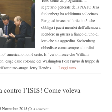
Tutto come da programma: il
segretario generale della NATO Jens
Stoltenberg ha addirittura sollecitato
Parigi ad invocare l’articolo 5, che
obbliga i paesi membri dell’alleanza a
scendere in guerra a fianco di uno di
loro che sia aggredito. Stoltenberg
obbedisce come sempre ad ordini
rno” americano non è certo. E ‘ certo invece che William
con, esige dalle colonne del Washington Post l’invio di truppe di
ell’attentato-strage. Jerry Hendrix, …
Leggi tutto
ra contro l’ISIS! Come voleva
5 Novembre 2015
4 commenti