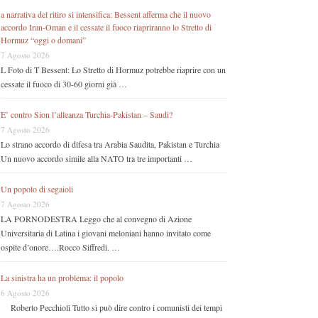
a narrativa del ritiro si intensifica: Bessent afferma che il nuovo
accordo Iran-Oman e il cessate il fuoco riapriranno lo Stretto di
Hormuz “oggi o domani”
7 Agosto 2026
L Foto di T Bessent: Lo Stretto di Hormuz potrebbe riaprire con un
cessate il fuoco di 30-60 giorni già …
E’ contro Sion l’alleanza Turchia-Pakistan – Saudi?
7 Agosto 2026
Lo strano accordo di difesa tra Arabia Saudita, Pakistan e Turchia
Un nuovo accordo simile alla NATO tra tre importanti …
Un popolo di segaioli
7 Agosto 2026
LA PORNODESTRA Leggo che al convegno di Azione
Universitaria di Latina i giovani meloniani hanno invitato come
ospite d’onore….Rocco Siffredi. …
La sinistra ha un problema: il popolo
6 Agosto 2026
Roberto Pecchioli Tutto si può dire contro i comunisti dei tempi