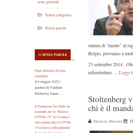
sono piaciuti
Senza categoria
Senza parole
statura di “mente” al r
Belgio, proviamo a metter
SENZA PAROLE
23 settembre 2014 . Oba
Papà Zelenski diventa
infrastrutture …
Leggi t
israeliano
Il 6 maggio 2022 i
genitori di Vladimir
#Zelensky hanno …
Stoltenberg 
chi è il mand
Il Pentagono ha stilato un
contratto per la “Ricerca
COVID-19” in Ucraina 3
1
Maurizio Blondet
mesi prima che il COVID-
19 esistesse ufficialmente