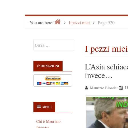
Home
>
>
You are here:
I pezzi miei
Page 920
Primary
Ricerca
I pezzi miei
Sidebar
per:
L’Asia schiac
DONAZIONI
invece…
1
Maurizio Blondet
MENU
Chi è Maurizio
Blondet