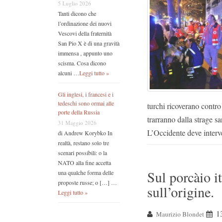
5 Luglio 2026
Tanti dicono che
l’ordinazione dei nuovi
Vescovi della fraternità
San Pio X è di una gravità
immensa , appunto uno
scisma. Cosa dicono
alcuni …
Leggi tutto »
Gli inglesi, i francesi e i
tedeschi sono ormai alle
turchi ricoverano contro
porte della Russia
trarranno dalla strage sa
31 Maggio 2026
L’Occidente deve interve
di Andrew Korybko In
realtà, restano solo tre
scenari possibili: o la
NATO alla fine accetta
Sul porcàio 
una qualche forma delle
proposte russe; o […] …
sull’origine.
Leggi tutto »
1
Maurizio Blondet