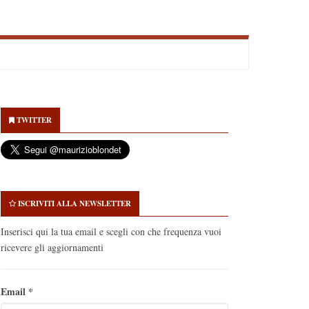
econdary
idebar
TWITTER
ISCRIVITI ALLA NEWSLETTER
Inserisci qui la tua email e scegli con che frequenza vuoi
ricevere gli aggiornamenti
Email
*