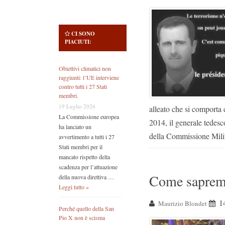
CI SONO
PIACIUTI:
Obiettivi climatici non
raggiunti: l’UE interviene
contro tutti i 27 Stati
membri.
19 Luglio 2026
alleato che si comporta 
La Commissione europea
2014, il generale tedesc
ha lanciato un
della Commissione Mil
avvertimento a tutti i 27
Stati membri per il
mancato rispetto della
scadenza per l’attuazione
Come sapremo 
della nuova direttiva …
Leggi tutto »
1
Maurizio Blondet
Perché quello della San
Pio X non è scisma