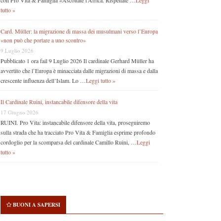
con Pro Vita & Famiglia «Ascoltate l’Africa. Rispettate …
Leggi
tutto »
Card. Müller: la migrazione di massa dei musulmani verso l’Europa
«non può che portare a uno scontro»
9 Luglio 2026
Pubblicato 1 ora fail 9 Luglio 2026 Il cardinale Gerhard Müller ha
avvertito che l’Europa è minacciata dalle migrazioni di massa e dalla
crescente influenza dell’Islam. Lo …
Leggi tutto »
Il Cardinale Ruini, instancabile difensore della vita
17 Giugno 2026
RUINI. Pro Vita: instancabile difensore della vita, proseguiremo
sulla strada che ha tracciato Pro Vita & Famiglia esprime profondo
cordoglio per la scomparsa del cardinale Camillo Ruini, …
Leggi
tutto »
BUONI A SAPERSI