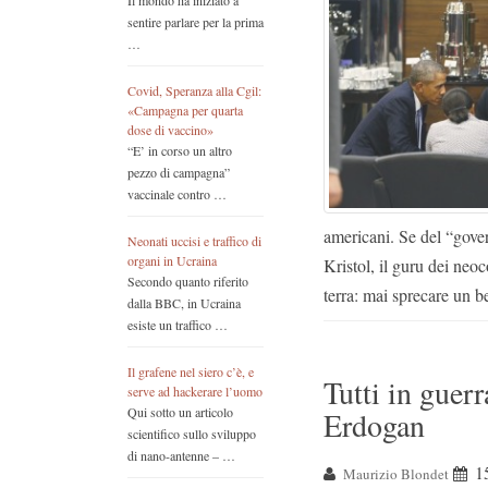
Il mondo ha iniziato a
sentire parlare per la prima
…
Covid, Speranza alla Cgil:
«Campagna per quarta
dose di vaccino»
“E’ in corso un altro
pezzo di campagna”
vaccinale contro …
americani. Se del “gove
Neonati uccisi e traffico di
organi in Ucraina
Kristol, il guru dei neo
Secondo quanto riferito
terra: mai sprecare un b
dalla BBC, in Ucraina
esiste un traffico …
Il grafene nel siero c’è, e
Tutti in guer
serve ad hackerare l’uomo
Qui sotto un articolo
Erdogan
scientifico sullo sviluppo
di nano-antenne – …
1
Maurizio Blondet