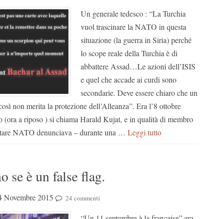
Un generale tedesco : “La Turchia
vuol trascinare la NATO in questa
situazione (la guerra in Siria) perché
lo scope reale della Turchia è di
abbattere Assad…Le azioni dell’ISIS
e quel che accade ai curdi sono
secondarie. Deve essere chiaro che un
così non merita la protezione dell’Alleanza”. Era l’8 ottobre
o (ora a riposo ) si chiama Harald Kujat, e in qualità di membro
itare NATO denunciava – durante una …
Leggi tutto
se è un false flag.
4 Novembre 2015
24 commenti
“Un 11 septembre à la française” era