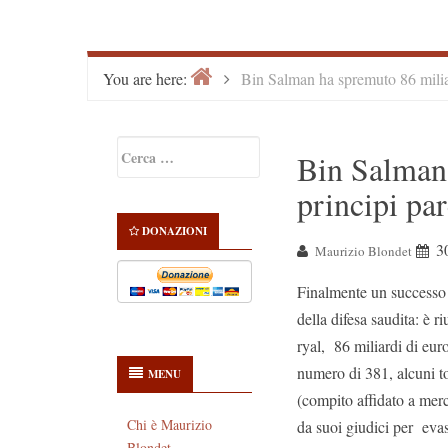
Home
>
You are here:
Bin Salman ha spremuto 86 miliar
Primary
Ricerca
Bin Salman 
Sidebar
per:
principi par
DONAZIONI
3
Maurizio Blondet
Finalmente un successo
della difesa saudita: è r
ryal, 86 miliardi di euro
numero di 381, alcuni to
MENU
(compito affidato a mer
Chi è Maurizio
da suoi giudici per evas
Blondet