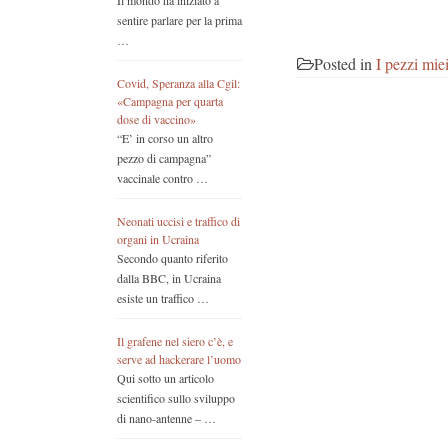
Il mondo ha iniziato a
sentire parlare per la prima
…
Posted in
I pezzi mie
Covid, Speranza alla Cgil:
«Campagna per quarta
dose di vaccino»
“E’ in corso un altro
pezzo di campagna”
vaccinale contro …
Neonati uccisi e traffico di
organi in Ucraina
Secondo quanto riferito
dalla BBC, in Ucraina
esiste un traffico …
Il grafene nel siero c’è, e
serve ad hackerare l’uomo
Qui sotto un articolo
scientifico sullo sviluppo
di nano-antenne – …