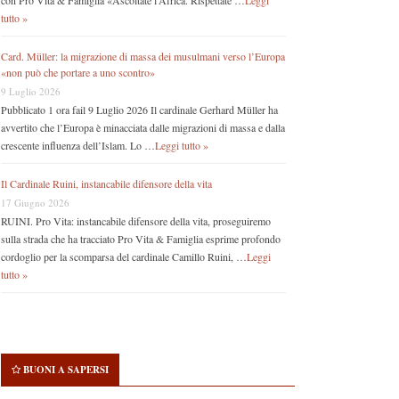
con Pro Vita & Famiglia «Ascoltate l’Africa. Rispettate …
Leggi
tutto »
Card. Müller: la migrazione di massa dei musulmani verso l’Europa
«non può che portare a uno scontro»
9 Luglio 2026
Pubblicato 1 ora fail 9 Luglio 2026 Il cardinale Gerhard Müller ha
avvertito che l’Europa è minacciata dalle migrazioni di massa e dalla
crescente influenza dell’Islam. Lo …
Leggi tutto »
Il Cardinale Ruini, instancabile difensore della vita
17 Giugno 2026
RUINI. Pro Vita: instancabile difensore della vita, proseguiremo
sulla strada che ha tracciato Pro Vita & Famiglia esprime profondo
cordoglio per la scomparsa del cardinale Camillo Ruini, …
Leggi
tutto »
BUONI A SAPERSI