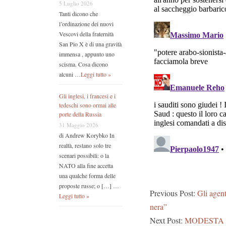
5 Luglio 2026
Tanti dicono che
l’ordinazione dei nuovi
Vescovi della fraternità
San Pio X è di una gravità
immensa , appunto uno
scisma. Cosa dicono
alcuni …
Leggi tutto »
Gli inglesi, i francesi e i
tedeschi sono ormai alle
porte della Russia
31 Maggio 2026
di Andrew Korybko In
realtà, restano solo tre
scenari possibili: o la
NATO alla fine accetta
una qualche forma delle
proposte russe; o […] …
Previous Post:
Gli agent
Leggi tutto »
nera”
Next Post:
MODESTA 