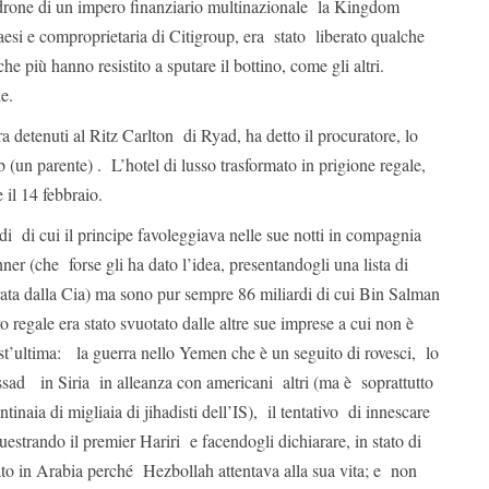
one di un impero finanziario multinazionale la Kingdom
esi e comproprietaria di Citigroup, era stato liberato qualche
che più hanno resistito a sputare il bottino, come gli altri.
e.
a detenuti al Ritz Carlton di Ryad, ha detto il procuratore, lo
un parente) . L’hotel di lusso trasformato in prigione regale,
 il 14 febbraio.
i di cui il principe favoleggiava nelle sue notti in compagnia
r (che forse gli ha dato l’idea, presentandogli una lista di
rata dalla Cia) ma sono pur sempre 86 miliardi di cui Bin Salman
o regale era stato svuotato dalle altre sue imprese a cui non è
est’ultima: la guerra nello Yemen che è un seguito di rovesci, lo
sad in Siria in alleanza con americani altri (ma è soprattutto
ntinaia di migliaia di jihadisti dell’IS), il tentativo di innescare
estrando il premier Hariri e facendogli dichiarare, in stato di
ato in Arabia perché Hezbollah attentava alla sua vita; e non