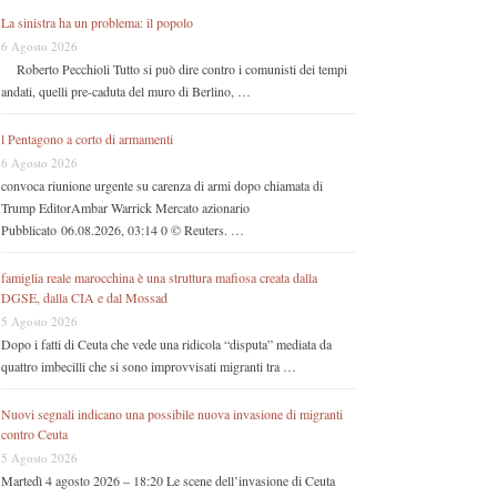
La sinistra ha un problema: il popolo
6 Agosto 2026
Roberto Pecchioli Tutto si può dire contro i comunisti dei tempi
andati, quelli pre-caduta del muro di Berlino, …
l Pentagono a corto di armamenti
6 Agosto 2026
convoca riunione urgente su carenza di armi dopo chiamata di
Trump EditorAmbar Warrick Mercato azionario
Pubblicato 06.08.2026, 03:14 0 © Reuters. …
famiglia reale marocchina è una struttura mafiosa creata dalla
DGSE, dalla CIA e dal Mossad
5 Agosto 2026
Dopo i fatti di Ceuta che vede una ridicola “disputa” mediata da
quattro imbecilli che si sono improvvisati migranti tra …
Nuovi segnali indicano una possibile nuova invasione di migranti
contro Ceuta
5 Agosto 2026
Martedì 4 agosto 2026 – 18:20 Le scene dell’invasione di Ceuta