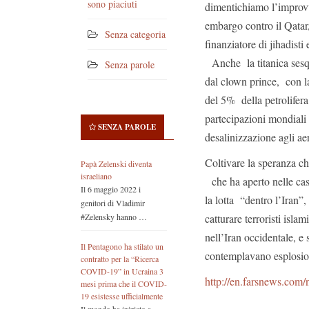
sono piaciuti
dimentichiamo l’improvvi
embargo contro il Qatar
Senza categoria
finanziatore di jihadist
Anche la titanica sesq
Senza parole
dal clown prince, con l
del 5% della petrolifer
partecipazioni mondiali i
SENZA PAROLE
desalinizzazione agli ae
Coltivare la speranza ch
Papà Zelenski diventa
israeliano
che ha aperto nelle cas
Il 6 maggio 2022 i
la lotta “dentro l’Iran”,
genitori di Vladimir
catturare terroristi isla
#Zelensky hanno …
nell’Iran occidentale, 
Il Pentagono ha stilato un
contemplavano esplosion
contratto per la “Ricerca
COVID-19” in Ucraina 3
http://en.farsnews.co
mesi prima che il COVID-
19 esistesse ufficialmente