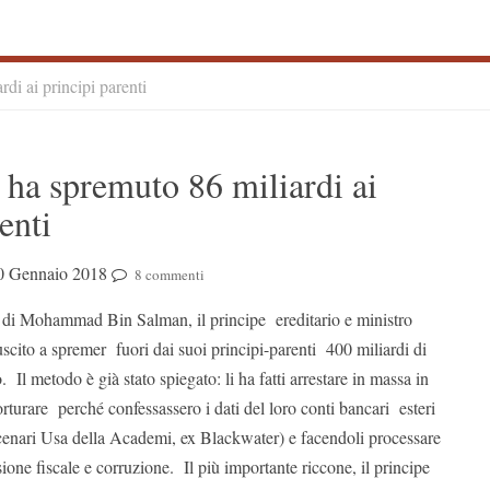
di ai principi parenti
S
ha spremuto 86 miliardi ai
S
enti
0 Gennaio 2018
8 commenti
 di Mohammad Bin Salman, il principe ereditario e ministro
iuscito a spremer fuori dai suoi principi-parenti 400 miliardi di
. Il metodo è già stato spiegato: li ha fatti arrestare in massa in
rturare perché confessassero i dati del loro conti bancari esteri
cenari Usa della Academi, ex Blackwater) e facendoli processare
ione fiscale e corruzione. Il più importante riccone, il principe