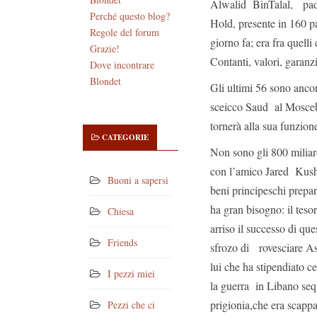
Alwalid BinTalal, padr
Perché questo blog?
Hold, presente in 160 pa
Regole del forum
giorno fa; era fra quelli 
Grazie!
Contanti, valori, garanzi
Dove incontrare
Blondet
Gli ultimi 56 sono ancor
sceicco Saud al Mosceb (
tornerà alla sua funzione
CATEGORIE
Non sono gli 800 miliard
con l’amico Jared Kushne
Buoni a sapersi
beni principeschi prepa
ha gran bisogno: il tesor
Chiesa
arriso il successo di qu
Friends
sfrozo di rovesciare As
lui che ha stipendiato ce
I pezzi miei
la guerra in Libano sequ
prigionia,che era scapp
Pezzi che ci