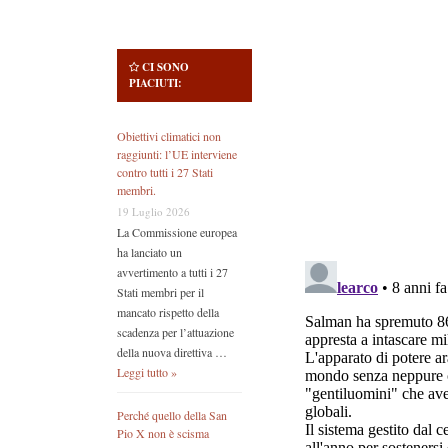
CI SONO
PIACIUTI:
Obiettivi climatici non
raggiunti: l’UE interviene
contro tutti i 27 Stati
membri.
19 Luglio 2026
La Commissione europea
ha lanciato un
avvertimento a tutti i 27
Stati membri per il
mancato rispetto della
scadenza per l’attuazione
della nuova direttiva …
Leggi tutto »
Perché quello della San
Pio X non è scisma