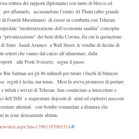
sa rottura dei rapporti diplomatici con tanto di blocco ed
, per affamarlo, accusandone l’emiro Al Thani (altro grande
i e di Fratelli Musulmani) di essere in combutta con Teheran.
uipedale “modernizzazione dell’economia saudita” concepita
a “privatizzazione” dei beni della Corona, fra cui la quotazione
a di Stato Saudi Aramco a Wall Street, le vendite di decine di
n settori che vanno dal calcio all’alimentare, dalla
roporti alle Poste Svizzere, segna il passo.
e Bin Salman usi gli 86 miliardi per turare i buchi di bilancio
se regali è lecita, ma tenue. Mesi fa aveva promesso di portare
 e infatti i servizi di Teheran han cominciato a intercettare e
mici dell’ISIS e sequestrare depositi di armi ed esplosivi nascosti
e sventare attentati con bombe comandate a distanza che
i in zone densamente abitate.
m/newstext.aspx?nn=13961107001514