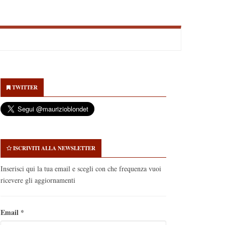
econdary
idebar
TWITTER
ISCRIVITI ALLA NEWSLETTER
Inserisci qui la tua email e scegli con che frequenza vuoi
ricevere gli aggiornamenti
Email
*