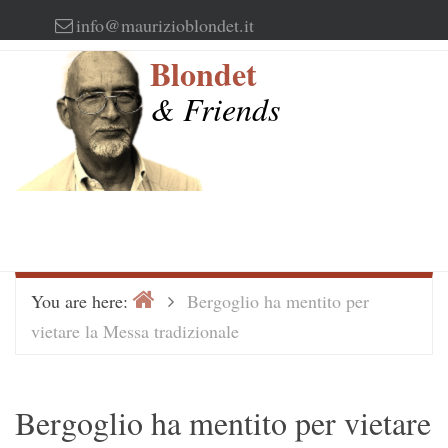
Skip
info@maurizioblondet.it
to
Blondet
content
& Friends
Home
>
You are here:
Bergoglio ha mentito per
vietare la Messa tradizionale
Bergoglio ha mentito per vietare