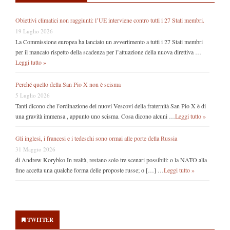
Obiettivi climatici non raggiunti: l’UE interviene contro tutti i 27 Stati membri.
19 Luglio 2026
La Commissione europea ha lanciato un avvertimento a tutti i 27 Stati membri
per il mancato rispetto della scadenza per l’attuazione della nuova direttiva …
Leggi tutto »
Perché quello della San Pio X non è scisma
5 Luglio 2026
Tanti dicono che l’ordinazione dei nuovi Vescovi della fraternità San Pio X è di
una gravità immensa , appunto uno scisma. Cosa dicono alcuni …
Leggi tutto »
Gli inglesi, i francesi e i tedeschi sono ormai alle porte della Russia
31 Maggio 2026
di Andrew Korybko In realtà, restano solo tre scenari possibili: o la NATO alla
fine accetta una qualche forma delle proposte russe; o […] …
Leggi tutto »
Secondary
Sidebar
TWITTER