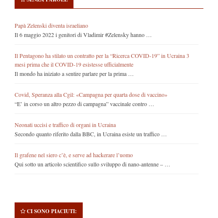
Papà Zelenski diventa israeliano
Il 6 maggio 2022 i genitori di Vladimir #Zelensky hanno …
Il Pentagono ha stilato un contratto per la “Ricerca COVID-19” in Ucraina 3
mesi prima che il COVID-19 esistesse ufficialmente
Il mondo ha iniziato a sentire parlare per la prima …
Covid, Speranza alla Cgil: «Campagna per quarta dose di vaccino»
“E’ in corso un altro pezzo di campagna” vaccinale contro …
Neonati uccisi e traffico di organi in Ucraina
Secondo quanto riferito dalla BBC, in Ucraina esiste un traffico …
Il grafene nel siero c’è, e serve ad hackerare l’uomo
Qui sotto un articolo scientifico sullo sviluppo di nano-antenne – …
CI SONO PIACIUTI: