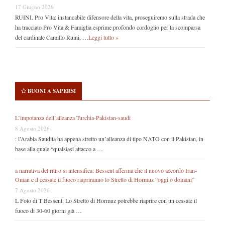
17 Giugno 2026
RUINI. Pro Vita: instancabile difensore della vita, proseguiremo sulla strada che
ha tracciato Pro Vita & Famiglia esprime profondo cordoglio per la scomparsa
del cardinale Camillo Ruini, …
Leggi tutto »
BUONI A SAPERSI
L’impotanza dell’alleanza Turchia-Pakistan-saudi
8 Agosto 2026
: l’Arabia Saudita ha appena stretto un’alleanza di tipo NATO con il Pakistan, in
base alla quale “qualsiasi attacco a …
a narrativa del ritiro si intensifica: Bessent afferma che il nuovo accordo Iran-
Oman e il cessate il fuoco riapriranno lo Stretto di Hormuz “oggi o domani”
7 Agosto 2026
L Foto di T Bessent: Lo Stretto di Hormuz potrebbe riaprire con un cessate il
fuoco di 30-60 giorni già …