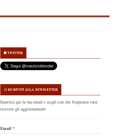
econdary
idebar
TWITTER
ISCRIVITI ALLA NEWSLETTER
Inserisci qui la tua email e scegli con che frequenza vuoi
ricevere gli aggiornamenti
Email
*