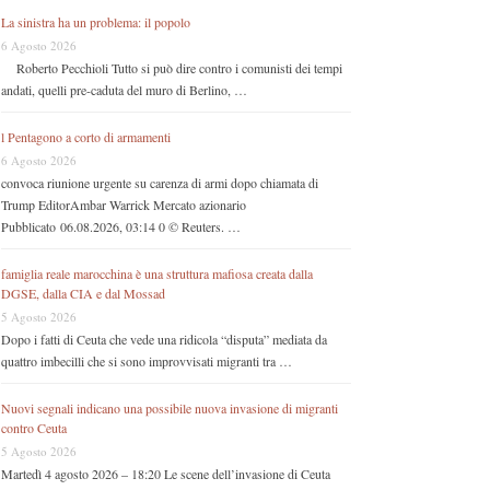
La sinistra ha un problema: il popolo
6 Agosto 2026
Roberto Pecchioli Tutto si può dire contro i comunisti dei tempi
andati, quelli pre-caduta del muro di Berlino, …
l Pentagono a corto di armamenti
6 Agosto 2026
convoca riunione urgente su carenza di armi dopo chiamata di
Trump EditorAmbar Warrick Mercato azionario
Pubblicato 06.08.2026, 03:14 0 © Reuters. …
famiglia reale marocchina è una struttura mafiosa creata dalla
DGSE, dalla CIA e dal Mossad
5 Agosto 2026
Dopo i fatti di Ceuta che vede una ridicola “disputa” mediata da
quattro imbecilli che si sono improvvisati migranti tra …
Nuovi segnali indicano una possibile nuova invasione di migranti
contro Ceuta
5 Agosto 2026
Martedì 4 agosto 2026 – 18:20 Le scene dell’invasione di Ceuta