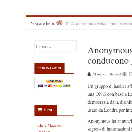
Home
>
You are here:
Anonymous rivela: agenti segreti
Primary
Ricerca
Anonymous r
Sidebar
per:
conducono 
DONAZIONI
2
Maurizio Blondet
Un gruppo di hacker affe
una ONG con base a Lond
democrazia dalla disinfo
usato da Londra per inter
MENU
Anonymous ha annunciato
Chi è Maurizio
segreto di informazioni 
Blondet