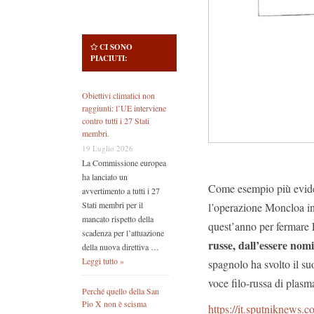
CI SONO
PIACIUTI:
Obiettivi climatici non
raggiunti: l’UE interviene
contro tutti i 27 Stati
membri.
19 Luglio 2026
La Commissione europea
ha lanciato un
Come esempio più evident
avvertimento a tutti i 27
Stati membri per il
l’operazione Moncloa in 
mancato rispetto della
quest’anno per fermare
scadenza per l’attuazione
russe, dall’essere nomi
della nuova direttiva …
Leggi tutto »
spagnolo ha svolto il su
voce filo-russa di plasm
Perché quello della San
Pio X non è scisma
https://it.sputniknews