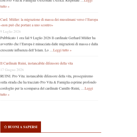
con Pro Vita & Famiglia «Ascoltate l’Africa. Rispettate …
Leggi
tutto »
Card. Müller: la migrazione di massa dei musulmani verso l’Europa
«non può che portare a uno scontro»
9 Luglio 2026
Pubblicato 1 ora fail 9 Luglio 2026 Il cardinale Gerhard Müller ha
avvertito che l’Europa è minacciata dalle migrazioni di massa e dalla
crescente influenza dell’Islam. Lo …
Leggi tutto »
Il Cardinale Ruini, instancabile difensore della vita
17 Giugno 2026
RUINI. Pro Vita: instancabile difensore della vita, proseguiremo
sulla strada che ha tracciato Pro Vita & Famiglia esprime profondo
cordoglio per la scomparsa del cardinale Camillo Ruini, …
Leggi
tutto »
BUONI A SAPERSI