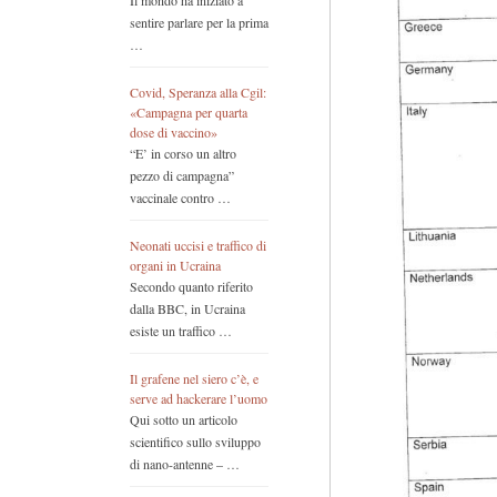
Il mondo ha iniziato a
sentire parlare per la prima
…
Covid, Speranza alla Cgil:
«Campagna per quarta
dose di vaccino»
“E’ in corso un altro
pezzo di campagna”
vaccinale contro …
Neonati uccisi e traffico di
organi in Ucraina
Secondo quanto riferito
dalla BBC, in Ucraina
esiste un traffico …
Il grafene nel siero c’è, e
serve ad hackerare l’uomo
Qui sotto un articolo
scientifico sullo sviluppo
di nano-antenne – …