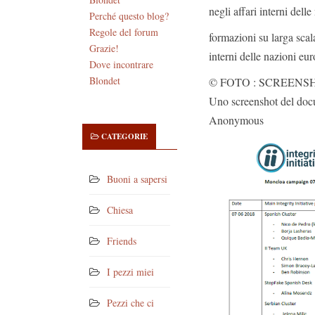
negli affari interni dell
Perché questo blog?
Regole del forum
formazioni su larga scal
Grazie!
interni delle nazioni eu
Dove incontrare
Blondet
© FOTO : SCREENS
Uno screenshot del doc
Anonymous
CATEGORIE
Buoni a sapersi
Chiesa
Friends
I pezzi miei
Pezzi che ci