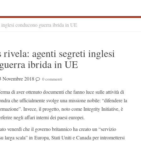
 inglesi conducono guerra ibrida in UE
S
ivela: agenti segreti inglesi
S
guerra ibrida in UE
3 Novembre 2018
0 commenti
rma di aver ottenuto documenti che fanno luce sulle attività di
ra che ufficialmente svolge una missione nobile: “difendere la
rmazione”. Invece, il progetto, noto come Integrity Initiative, è
ferire negli affari interni dei paesi europei.
 venerdì che il governo britannico ha creato un “servizio
su larga scala” in Europa, Stati Uniti e Canada per intromettersi