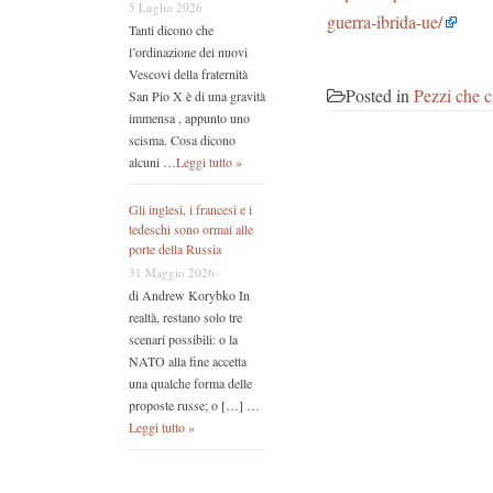
5 Luglio 2026
guerra-ibrida-ue/
Tanti dicono che
l’ordinazione dei nuovi
Vescovi della fraternità
Posted in
Pezzi che c
San Pio X è di una gravità
immensa , appunto uno
scisma. Cosa dicono
alcuni …
Leggi tutto »
Gli inglesi, i francesi e i
tedeschi sono ormai alle
porte della Russia
31 Maggio 2026
di Andrew Korybko In
realtà, restano solo tre
scenari possibili: o la
NATO alla fine accetta
una qualche forma delle
proposte russe; o […] …
Leggi tutto »