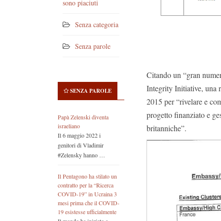
sono piaciuti
Senza categoria
Senza parole
Citando un “gran numer
Integrity Initiative, un
SENZA PAROLE
2015 per “rivelare e com
progetto finanziato e ge
Papà Zelenski diventa
israeliano
britanniche”.
Il 6 maggio 2022 i
genitori di Vladimir
#Zelensky hanno …
Il Pentagono ha stilato un
contratto per la “Ricerca
COVID-19” in Ucraina 3
mesi prima che il COVID-
19 esistesse ufficialmente