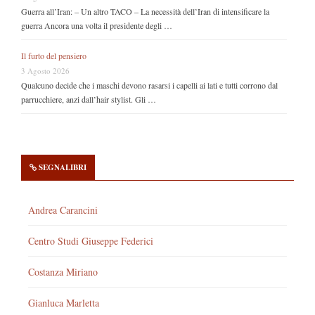
Guerra all’Iran: – Un altro TACO – La necessità dell’Iran di intensificare la
guerra Ancora una volta il presidente degli …
Il furto del pensiero
3 Agosto 2026
Qualcuno decide che i maschi devono rasarsi i capelli ai lati e tutti corrono dal
parrucchiere, anzi dall’hair stylist. Gli …
SEGNALIBRI
Andrea Carancini
Centro Studi Giuseppe Federici
Costanza Miriano
Gianluca Marletta