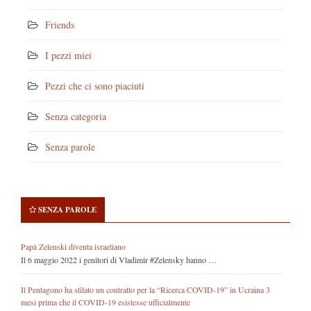
Friends
I pezzi miei
Pezzi che ci sono piaciuti
Senza categoria
Senza parole
SENZA PAROLE
Papà Zelenski diventa israeliano
Il 6 maggio 2022 i genitori di Vladimir #Zelensky hanno …
Il Pentagono ha stilato un contratto per la “Ricerca COVID-19” in Ucraina 3
mesi prima che il COVID-19 esistesse ufficialmente