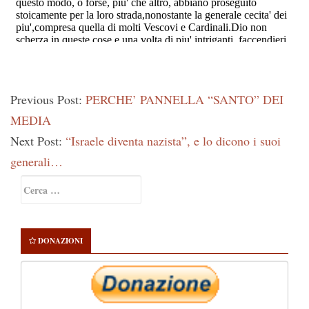
Previous Post:
PERCHE’ PANNELLA “SANTO” DEI
MEDIA
Next Post:
“Israele diventa nazista”, e lo dicono i suoi
generali…
Primary
Ricerca
Sidebar
per:
DONAZIONI