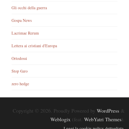
Gli occhi della guerra
Gospa News
Lacrimae Rerum
Lettera ai cristiani d'Europa
Ortodossi
Stop €uro
zero hedge
Copyright © 2026. Proudly Powered by
WordPress
&
Weblogix
(feat.
WebYatri Themes
).
Leggi la cookie policy dettagliata.