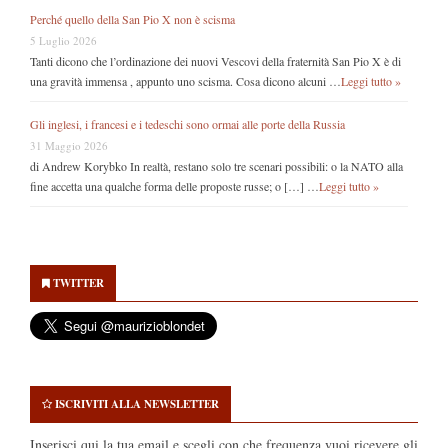
Perché quello della San Pio X non è scisma
5 Luglio 2026
Tanti dicono che l’ordinazione dei nuovi Vescovi della fraternità San Pio X è di
una gravità immensa , appunto uno scisma. Cosa dicono alcuni …
Leggi tutto »
Gli inglesi, i francesi e i tedeschi sono ormai alle porte della Russia
31 Maggio 2026
di Andrew Korybko In realtà, restano solo tre scenari possibili: o la NATO alla
fine accetta una qualche forma delle proposte russe; o […] …
Leggi tutto »
Secondary
Sidebar
TWITTER
ISCRIVITI ALLA NEWSLETTER
Inserisci qui la tua email e scegli con che frequenza vuoi ricevere gli