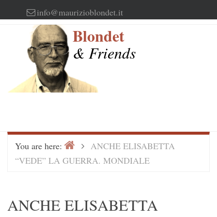
Skip
info@maurizioblondet.it
to
Blondet
content
& Friends
Home
>
You are here:
ANCHE ELISABETTA
“VEDE” LA GUERRA. MONDIALE
ANCHE ELISABETTA