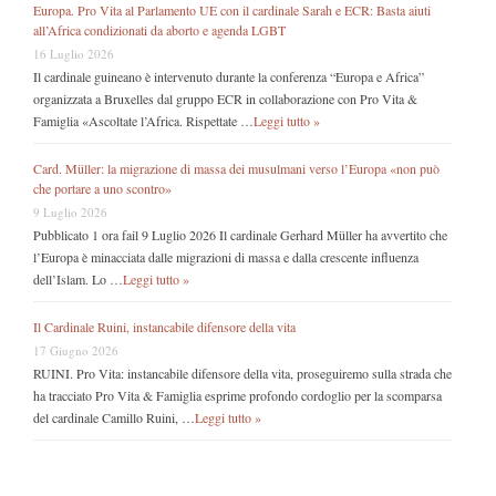
Europa. Pro Vita al Parlamento UE con il cardinale Sarah e ECR: Basta aiuti
all’Africa condizionati da aborto e agenda LGBT
16 Luglio 2026
Il cardinale guineano è intervenuto durante la conferenza “Europa e Africa”
organizzata a Bruxelles dal gruppo ECR in collaborazione con Pro Vita &
Famiglia «Ascoltate l’Africa. Rispettate …
Leggi tutto »
Card. Müller: la migrazione di massa dei musulmani verso l’Europa «non può
che portare a uno scontro»
9 Luglio 2026
Pubblicato 1 ora fail 9 Luglio 2026 Il cardinale Gerhard Müller ha avvertito che
l’Europa è minacciata dalle migrazioni di massa e dalla crescente influenza
dell’Islam. Lo …
Leggi tutto »
Il Cardinale Ruini, instancabile difensore della vita
17 Giugno 2026
RUINI. Pro Vita: instancabile difensore della vita, proseguiremo sulla strada che
ha tracciato Pro Vita & Famiglia esprime profondo cordoglio per la scomparsa
del cardinale Camillo Ruini, …
Leggi tutto »