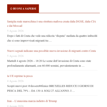
BUONI A SAPERSI
famiglia reale marocchina è una struttura mafiosa creata dalla DGSE, dalla CIA
e dal Mossad
5 Agosto 2026
Dopo i fatti di Ceuta che vede una ridicola “disputa” mediata da quattro imbecilli
che si sono improvvisati migranti tra …
Nuovi segnali indicano una possibile nuova invasione di migranti contro Ceuta
5 Agosto 2026
Martedì 4 agosto 2026 – 18:20 Le scene dell’invasione di Ceuta sono state
profondamente allarmanti, con 60.000 uomini, prevalentemente in …
la UE reprime la pesca
4 Agosto 2026
Scopri nuovi post @dessere88fenice BRUXELLES RIDUCE I GIORNI DI
PESCA DEL 79% – DA 130 A SOLI 27 ALL’ANNO. I …
Iran – L’ennesima marcia indietro di Trrump
4 Agosto 2026