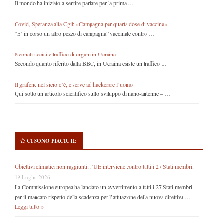
Il mondo ha iniziato a sentire parlare per la prima …
Covid, Speranza alla Cgil: «Campagna per quarta dose di vaccino»
“E’ in corso un altro pezzo di campagna” vaccinale contro …
Neonati uccisi e traffico di organi in Ucraina
Secondo quanto riferito dalla BBC, in Ucraina esiste un traffico …
Il grafene nel siero c’è, e serve ad hackerare l’uomo
Qui sotto un articolo scientifico sullo sviluppo di nano-antenne – …
CI SONO PIACIUTI:
Obiettivi climatici non raggiunti: l’UE interviene contro tutti i 27 Stati membri.
19 Luglio 2026
La Commissione europea ha lanciato un avvertimento a tutti i 27 Stati membri
per il mancato rispetto della scadenza per l’attuazione della nuova direttiva …
Leggi tutto »