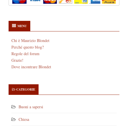
MENU
Chi è Maurizio Blondet
Perché questo blog?
Regole del forum
Grazie!
Dove incontrare Blondet
CATEGORIE
Buoni a sapersi
Chiesa