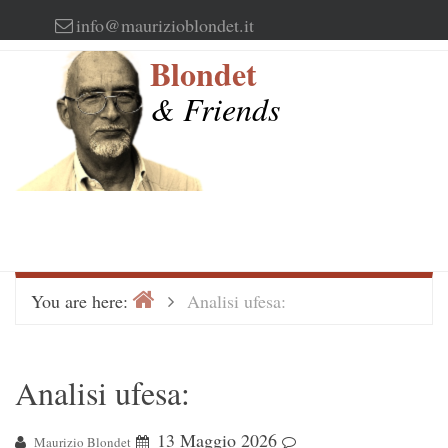
Skip
info@maurizioblondet.it
to
Blondet
content
& Friends
Home
>
You are here:
Analisi ufesa:
Analisi ufesa:
13 Maggio 2026
Maurizio Blondet