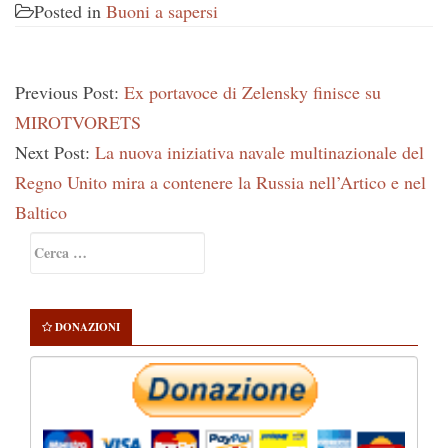
Posted in
Buoni a sapersi
Previous Post:
Ex portavoce di Zelensky finisce su
MIROTVORETS
Next Post:
La nuova iniziativa navale multinazionale del
Regno Unito mira a contenere la Russia nell’Artico e nel
Baltico
Primary
Ricerca
Sidebar
per:
DONAZIONI