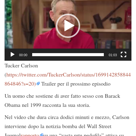
Player
00:00
01:03
Tucker Carlson
(
https://twitter.com/TuckerCarlson/status/1699142858844
864846?s=20)
Trailer per il prossimo episodio
Un uomo che sostiene di aver fatto sesso con Barack
Obama nel 1999 racconta la sua storia.
Nel video che dura circa dodici minuti e mezzo, Carlson
interviene dopo la notizia bomba del Wall Street
Journal
rapporto
su una “vasta rete pedofila” attiva su