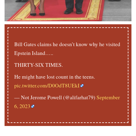
Bill Gates claims he doesn’t know why he visited
Epstein Island…..
THIRTY-SIX TIMES.
He might have lost count in the teens.
pic.twitter.com/D0OdT8UEkI
— Not Jerome Powell (@alifarhat79)
September
6, 2023