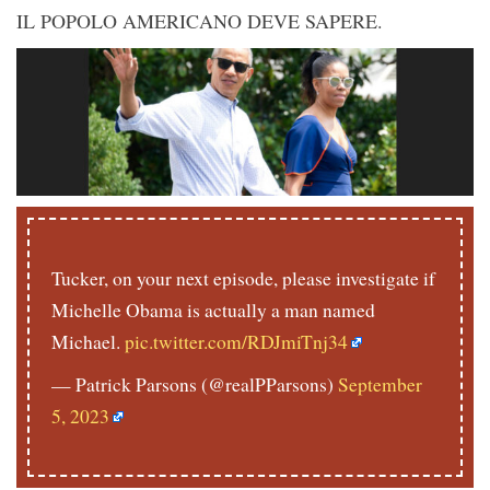
IL POPOLO AMERICANO DEVE SAPERE.
Tucker, on your next episode, please investigate if
Michelle Obama is actually a man named
Michael.
pic.twitter.com/RDJmiTnj34
— Patrick Parsons (@realPParsons)
September
5, 2023