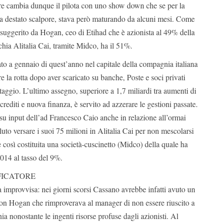
re cambia dunque il pilota con uno show down che se per la
ha destato scalpore, stava però maturando da alcuni mesi. Come
 suggerito da Hogan, ceo di Etihad che è azionista al 49% della
hia Alitalia Cai, tramite Midco, ha il 51%.
ato a gennaio di quest’anno nel capitale della compagnia italiana
ire la rotta dopo aver scaricato su banche, Poste e soci privati
vataggio. L’ultimo assegno, superiore a 1,7 miliardi tra aumenti di
crediti e nuova finanza, è servito ad azzerare le gestioni passate.
su input dell’ad Francesco Caio anche in relazione all’ormai
uto versare i suoi 75 milioni in Alitalia Cai per non mescolarsi
 è così costituita una società-cuscinetto (Midco) della quale ha
2014 al tasso del 9%.
FICATORE
a improvvisa: nei giorni scorsi Cassano avrebbe infatti avuto un
 con Hogan che rimproverava al manager di non essere riuscito a
ia nonostante le ingenti risorse profuse dagli azionisti. Al