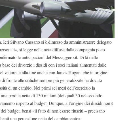
a. Ieri Silvano Cassano si è dimesso da amministratore delegato
 personali», si legge nella nota diffusa dalla compagnia poco
nfermato le anticipazioni del Messaggero.it. Di là delle
a base del divorzio i dissidi con i soci italiani alimentati dalle
el vettore, e alla fine anche con James Hogan, che in origine
di fronte alle critiche sempre più generalizzate ha dovuto
ssità di un cambio. Nei primi sei mesi dell’esercizio la
na perdita netta di 130 milioni (dei quali 30 nel secondo
ioramento rispetto al budget. Dunque, all’origine dei dissidi non è
 del budget, bensì «il fatto di non essere riusciti – precisano
 clienti una percezione netta del cambiamento».