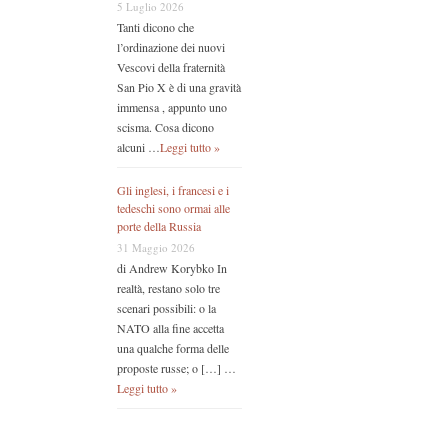
5 Luglio 2026
Tanti dicono che
l’ordinazione dei nuovi
Vescovi della fraternità
San Pio X è di una gravità
immensa , appunto uno
scisma. Cosa dicono
alcuni …
Leggi tutto »
Gli inglesi, i francesi e i
tedeschi sono ormai alle
porte della Russia
31 Maggio 2026
di Andrew Korybko In
realtà, restano solo tre
scenari possibili: o la
NATO alla fine accetta
una qualche forma delle
proposte russe; o […] …
Leggi tutto »