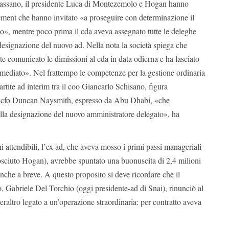
Cassano, il presidente Luca di Montezemolo e Hogan hanno
ement che hanno invitato «a proseguire con determinazione il
», mentre poco prima il cda aveva assegnato tutte le deleghe
esignazione del nuovo ad. Nella nota la società spiega che
 comunicato le dimissioni al cda in data odierna e ha lasciato
mmediato». Nel frattempo le competenze per la gestione ordinaria
artite ad interim tra il coo Giancarlo Schisano, figura
il cfo Duncan Naysmith, espresso da Abu Dhabi, «che
alla designazione del nuovo amministratore delegato», ha
i attendibili, l’ex ad, che aveva mosso i primi passi manageriali
osciuto Hogan), avrebbe spuntato una buonuscita di 2,4 milioni
nche a breve. A questo proposito si deve ricordare che il
, Gabriele Del Torchio (oggi presidente-ad di Snai), rinunciò al
eraltro legato a un’operazione straordinaria: per contratto aveva