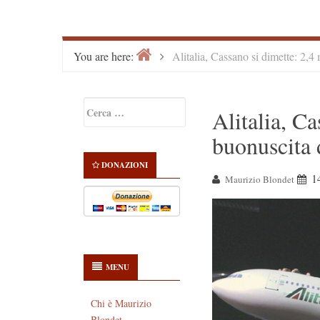
Home
>
You are here:
Alitalia, Cassano si dimette: 2,4
Primary
Ricerca
Alitalia, Ca
Sidebar
per:
buonuscita 
DONAZIONI
1
Maurizio Blondet
MENU
Chi è Maurizio
Blondet