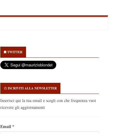
econdary
idebar
TWITTER
ISCRIVITI ALLA NEWSLETTER
Inserisci qui la tua email e scegli con che frequenza vuoi
ricevere gli aggiornamenti
Email
*