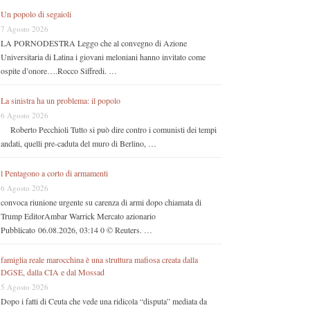
Un popolo di segaioli
7 Agosto 2026
LA PORNODESTRA Leggo che al convegno di Azione
Universitaria di Latina i giovani meloniani hanno invitato come
ospite d’onore….Rocco Siffredi. …
La sinistra ha un problema: il popolo
6 Agosto 2026
Roberto Pecchioli Tutto si può dire contro i comunisti dei tempi
andati, quelli pre-caduta del muro di Berlino, …
l Pentagono a corto di armamenti
6 Agosto 2026
convoca riunione urgente su carenza di armi dopo chiamata di
Trump EditorAmbar Warrick Mercato azionario
Pubblicato 06.08.2026, 03:14 0 © Reuters. …
famiglia reale marocchina è una struttura mafiosa creata dalla
DGSE, dalla CIA e dal Mossad
5 Agosto 2026
Dopo i fatti di Ceuta che vede una ridicola “disputa” mediata da