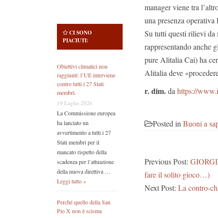
manager viene tra l’altr
una presenza operativa l
Su tutti questi rilievi 
CI SONO
PIACIUTI:
rappresentando anche gli
pure Alitalia Cai) ha ce
Obiettivi climatici non
Alitalia deve «proceder
raggiunti: l’UE interviene
contro tutti i 27 Stati
r. dim.
da
https://www.
membri.
19 Luglio 2026
La Commissione europea
Posted in
Buoni a sap
ha lanciato un
avvertimento a tutti i 27
Stati membri per il
mancato rispetto della
Previous Post:
GIORGIA 
scadenza per l’attuazione
della nuova direttiva …
fare il solito gioco…)
Leggi tutto »
Next Post:
La contro-chi
Perché quello della San
Pio X non è scisma