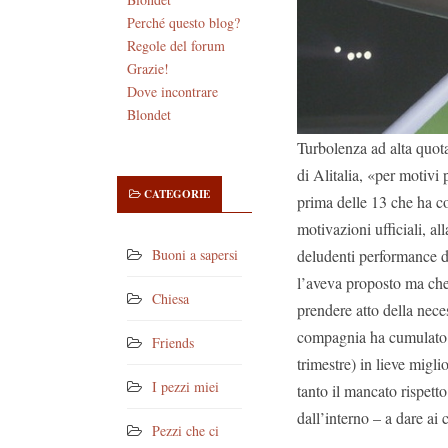
Perché questo blog?
Regole del forum
Grazie!
Dove incontrare
Blondet
Turbolenza ad alta quot
di Alitalia, «per motivi
CATEGORIE
prima delle 13 che ha co
motivazioni ufficiali, all
deludenti performance d
Buoni a sapersi
l’aveva proposto ma che 
Chiesa
prendere atto della nece
compagnia ha cumulato u
Friends
trimestre) in lieve migl
I pezzi miei
tanto il mancato rispetto
dall’interno – a dare ai
Pezzi che ci