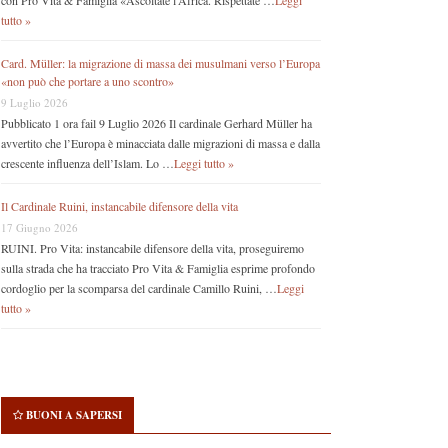
con Pro Vita & Famiglia «Ascoltate l’Africa. Rispettate …
Leggi
tutto »
Card. Müller: la migrazione di massa dei musulmani verso l’Europa
«non può che portare a uno scontro»
9 Luglio 2026
Pubblicato 1 ora fail 9 Luglio 2026 Il cardinale Gerhard Müller ha
avvertito che l’Europa è minacciata dalle migrazioni di massa e dalla
crescente influenza dell’Islam. Lo …
Leggi tutto »
Il Cardinale Ruini, instancabile difensore della vita
17 Giugno 2026
RUINI. Pro Vita: instancabile difensore della vita, proseguiremo
sulla strada che ha tracciato Pro Vita & Famiglia esprime profondo
cordoglio per la scomparsa del cardinale Camillo Ruini, …
Leggi
tutto »
BUONI A SAPERSI