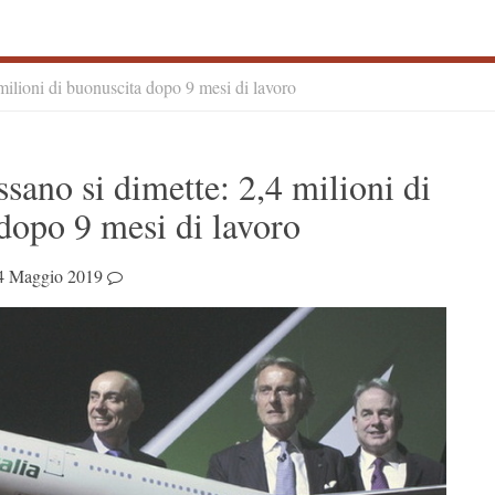
 milioni di buonuscita dopo 9 mesi di lavoro
S
ssano si dimette: 2,4 milioni di
S
dopo 9 mesi di lavoro
4 Maggio 2019