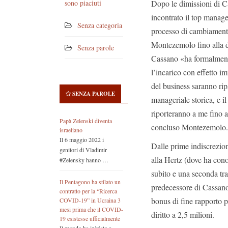
Dopo le dimissioni di 
sono piaciuti
incontrato il top manag
Senza categoria
processo di cambiamento
Montezemolo fino alla d
Senza parole
Cassano «ha formalmente
l’incarico con effetto i
del business saranno rip
SENZA PAROLE
manageriale storica, e 
riporteranno a me fino 
Papà Zelenski diventa
concluso Montezemolo.
israeliano
Il 6 maggio 2022 i
Dalle prime indiscrezion
genitori di Vladimir
alla Hertz (dove ha con
#Zelensky hanno …
subito e una seconda tra
Il Pentagono ha stilato un
predecessore di Cassano
contratto per la “Ricerca
bonus di fine rapporto p
COVID-19” in Ucraina 3
mesi prima che il COVID-
diritto a 2,5 milioni.
19 esistesse ufficialmente