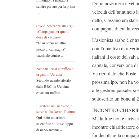
Il mondo ha iniziato a
Dopo nove mesi il vetto
sentire parlare per la prima
velocità dell’annuncio 
…
detto, Cassano era stata
Covid, Speranza alla Cgil:
compagnia di cui la vecc
«Campagna per quarta
dose di vaccino»
L’azionista arabo è entr
“E’ in corso un altro
con l’obiettivo di invert
pezzo di campagna”
vaccinale contro …
italiani il costo del sal
capitale, conversione di 
Neonati uccisi e traffico di
Va ricordato che Poste, 
organi in Ucraina
Secondo quanto riferito
prossima ipo, non ha vol
dalla BBC, in Ucraina
alle gestioni passate: si
esiste un traffico …
sottoscritto un bond al 
Il grafene nel siero c’è, e
INCONTRO CHIARI
serve ad hackerare l’uomo
Qui sotto un articolo
Ma la fine non è arrivat
scientifico sullo sviluppo
incontro chiarificatore
di nano-antenne – …
far decollare la compagn