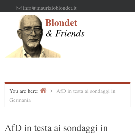
Skip
info@maurizioblondet.it
to
Blondet
content
& Friends
Home
>
You are here:
AfD in testa ai sondaggi in
Germania
AfD in testa ai sondaggi in