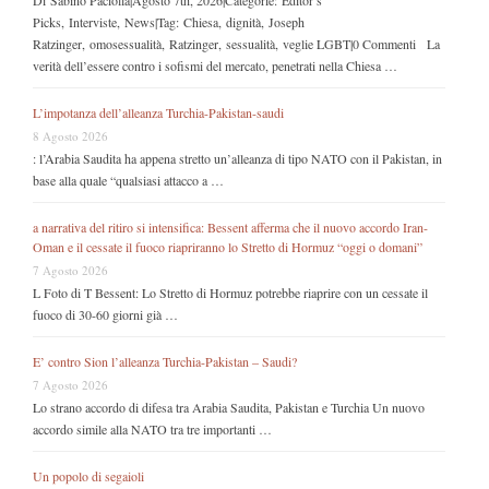
Picks, Interviste, News|Tag: Chiesa, dignità, Joseph
Ratzinger, omosessualità, Ratzinger, sessualità, veglie LGBT|0 Commenti La
verità dell’essere contro i sofismi del mercato, penetrati nella Chiesa …
L’impotanza dell’alleanza Turchia-Pakistan-saudi
8 Agosto 2026
: l’Arabia Saudita ha appena stretto un’alleanza di tipo NATO con il Pakistan, in
base alla quale “qualsiasi attacco a …
a narrativa del ritiro si intensifica: Bessent afferma che il nuovo accordo Iran-
Oman e il cessate il fuoco riapriranno lo Stretto di Hormuz “oggi o domani”
7 Agosto 2026
L Foto di T Bessent: Lo Stretto di Hormuz potrebbe riaprire con un cessate il
fuoco di 30-60 giorni già …
E’ contro Sion l’alleanza Turchia-Pakistan – Saudi?
7 Agosto 2026
Lo strano accordo di difesa tra Arabia Saudita, Pakistan e Turchia Un nuovo
accordo simile alla NATO tra tre importanti …
Un popolo di segaioli