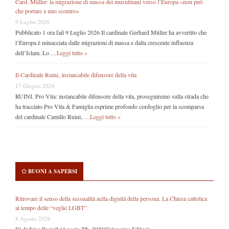
Card. Müller: la migrazione di massa dei musulmani verso l’Europa «non può
che portare a uno scontro»
9 Luglio 2026
Pubblicato 1 ora fail 9 Luglio 2026 Il cardinale Gerhard Müller ha avvertito che
l’Europa è minacciata dalle migrazioni di massa e dalla crescente influenza
dell’Islam. Lo …
Leggi tutto »
Il Cardinale Ruini, instancabile difensore della vita
17 Giugno 2026
RUINI. Pro Vita: instancabile difensore della vita, proseguiremo sulla strada che
ha tracciato Pro Vita & Famiglia esprime profondo cordoglio per la scomparsa
del cardinale Camillo Ruini, …
Leggi tutto »
BUONI A SAPERSI
Ritrovare il senso della sessualità nella dignità della persona. La Chiesa cattolica
al tempo delle “veglie LGBT”
8 Agosto 2026
Di Sabino Paciolla|Agosto 7th, 2026|Categorie: Editor’s