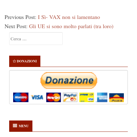
Previous Post:
I Sì- VAX non si lamentano
Next Post:
Gli UE si sono molto parlati (tra loro)
Primary
Ricerca
Sidebar
per:
DONAZIONI
MENU