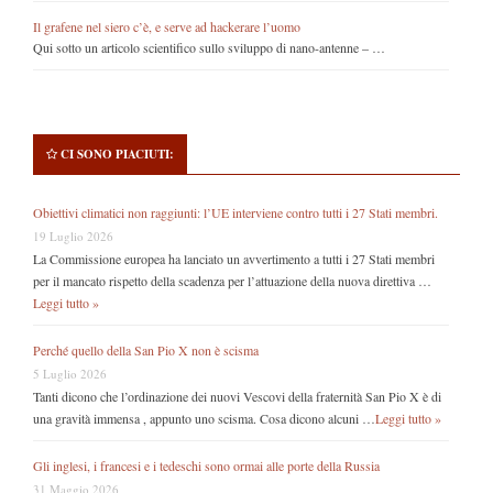
Il grafene nel siero c’è, e serve ad hackerare l’uomo
Qui sotto un articolo scientifico sullo sviluppo di nano-antenne – …
CI SONO PIACIUTI:
Obiettivi climatici non raggiunti: l’UE interviene contro tutti i 27 Stati membri.
19 Luglio 2026
La Commissione europea ha lanciato un avvertimento a tutti i 27 Stati membri
per il mancato rispetto della scadenza per l’attuazione della nuova direttiva …
Leggi tutto »
Perché quello della San Pio X non è scisma
5 Luglio 2026
Tanti dicono che l’ordinazione dei nuovi Vescovi della fraternità San Pio X è di
una gravità immensa , appunto uno scisma. Cosa dicono alcuni …
Leggi tutto »
Gli inglesi, i francesi e i tedeschi sono ormai alle porte della Russia
31 Maggio 2026