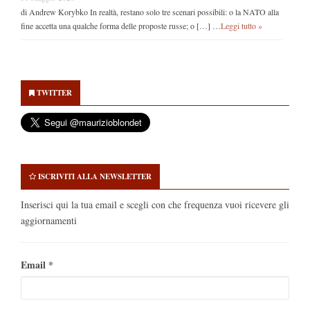
di Andrew Korybko In realtà, restano solo tre scenari possibili: o la NATO alla
fine accetta una qualche forma delle proposte russe; o […] …
Leggi tutto »
Secondary
Sidebar
TWITTER
ISCRIVITI ALLA NEWSLETTER
Inserisci qui la tua email e scegli con che frequenza vuoi ricevere gli
aggiornamenti
Email
*