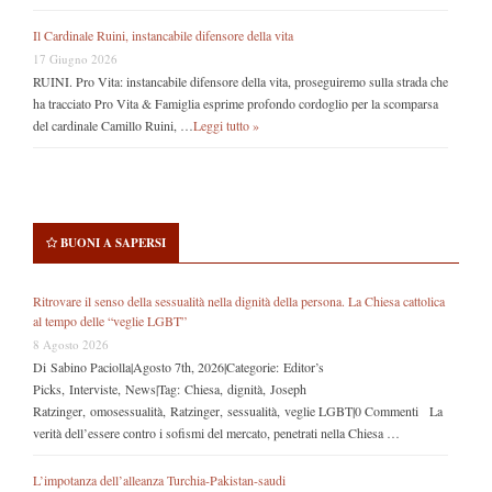
Il Cardinale Ruini, instancabile difensore della vita
17 Giugno 2026
RUINI. Pro Vita: instancabile difensore della vita, proseguiremo sulla strada che
ha tracciato Pro Vita & Famiglia esprime profondo cordoglio per la scomparsa
del cardinale Camillo Ruini, …
Leggi tutto »
BUONI A SAPERSI
Ritrovare il senso della sessualità nella dignità della persona. La Chiesa cattolica
al tempo delle “veglie LGBT”
8 Agosto 2026
Di Sabino Paciolla|Agosto 7th, 2026|Categorie: Editor’s
Picks, Interviste, News|Tag: Chiesa, dignità, Joseph
Ratzinger, omosessualità, Ratzinger, sessualità, veglie LGBT|0 Commenti La
verità dell’essere contro i sofismi del mercato, penetrati nella Chiesa …
L’impotanza dell’alleanza Turchia-Pakistan-saudi