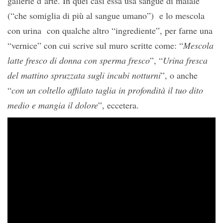
gallerie d’arte. In quei casi essa usa sangue di maiale
(“che somiglia di più al sangue umano”) e lo mescola
con urina con qualche altro “ingrediente”, per farne una
“vernice” con cui scrive sul muro scritte come: “
Mescola
latte fresco di donna con sperma fresco
”, “
Urina fresca
del mattino spruzzata sugli incubi notturni
”, o anche
“
con un coltello affilato taglia in profondità il tuo dito
medio e mangia il dolore
”, eccetera.