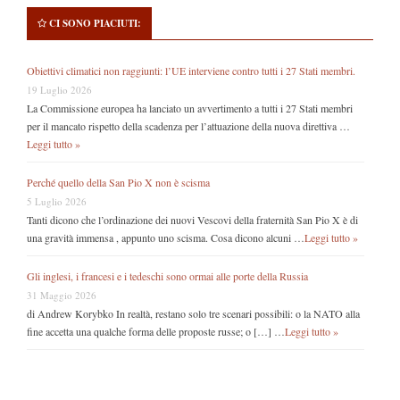
CI SONO PIACIUTI:
Obiettivi climatici non raggiunti: l’UE interviene contro tutti i 27 Stati membri.
19 Luglio 2026
La Commissione europea ha lanciato un avvertimento a tutti i 27 Stati membri
per il mancato rispetto della scadenza per l’attuazione della nuova direttiva …
Leggi tutto »
Perché quello della San Pio X non è scisma
5 Luglio 2026
Tanti dicono che l’ordinazione dei nuovi Vescovi della fraternità San Pio X è di
una gravità immensa , appunto uno scisma. Cosa dicono alcuni …
Leggi tutto »
Gli inglesi, i francesi e i tedeschi sono ormai alle porte della Russia
31 Maggio 2026
di Andrew Korybko In realtà, restano solo tre scenari possibili: o la NATO alla
fine accetta una qualche forma delle proposte russe; o […] …
Leggi tutto »
Secondary