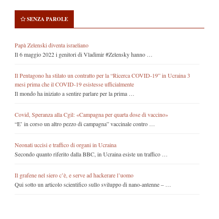
SENZA PAROLE
Papà Zelenski diventa israeliano
Il 6 maggio 2022 i genitori di Vladimir #Zelensky hanno …
Il Pentagono ha stilato un contratto per la “Ricerca COVID-19” in Ucraina 3
mesi prima che il COVID-19 esistesse ufficialmente
Il mondo ha iniziato a sentire parlare per la prima …
Covid, Speranza alla Cgil: «Campagna per quarta dose di vaccino»
“E’ in corso un altro pezzo di campagna” vaccinale contro …
Neonati uccisi e traffico di organi in Ucraina
Secondo quanto riferito dalla BBC, in Ucraina esiste un traffico …
Il grafene nel siero c’è, e serve ad hackerare l’uomo
Qui sotto un articolo scientifico sullo sviluppo di nano-antenne – …