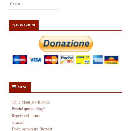
Ricerca
Sidebar
per:
DONAZIONI
MENU
Chi è Maurizio Blondet
Perché questo blog?
Regole del forum
Grazie!
Dove incontrare Blondet