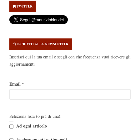
Sidebar
TWITTER
ISCRIVITI ALLA NEWSLETTER
Inserisci qui la tua email e scegli con che frequenza vuoi ricevere gli
aggiornamenti
Email
*
Seleziona lista (o più di una):
Ad ogni articolo
Aggiornamenti settimanali