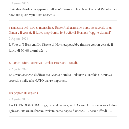
8 Agosto 2026
: l’Arabia Saudita ha appena stretto un’alleanza di tipo NATO con il Pakistan, in
base alla quale “qualsiasi attacco a …
a narrativa del ritiro si intensifica: Bessent afferma che il nuovo accordo Iran-
Oman e il cessate il fuoco riapriranno lo Stretto di Hormuz “oggi o domani”
7 Agosto 2026
L Foto di T Bessent: Lo Stretto di Hormuz potrebbe riaprire con un cessate il
fuoco di 30-60 giorni già …
E’ contro Sion l’alleanza Turchia-Pakistan – Saudi?
7 Agosto 2026
Lo strano accordo di difesa tra Arabia Saudita, Pakistan e Turchia Un nuovo
accordo simile alla NATO tra tre importanti …
Un popolo di segaioli
7 Agosto 2026
LA PORNODESTRA Leggo che al convegno di Azione Universitaria di Latina
i giovani meloniani hanno invitato come ospite d’onore….Rocco Siffredi. …