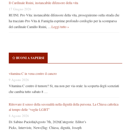
Il Cardinale Ruini, instancabile difensore della vita
17 Giugno 2026
RUINI. Pro Vita: instancabile difensore della vita, proseguiremo sulla strada che
ha tracciato Pro Vita & Famiglia esprime profondo cordoglio per la scomparsa
del cardinale Camillo Ruini, …
Leggi tutto »
BUONI A SAPERSI
vitamina C in vena contro il cancro
9 Agosto 2026
Vitamina C contro il tumore? Sì, ma non per via orale: la scoperta degli scenziati
che cambia tutto sabato 8 …
Ritrovare il senso della sessualità nella dignità della persona. La Chiesa cattolica
al tempo delle “veglie LGBT”
8 Agosto 2026
Di Sabino Paciolla|Agosto 7th, 2026|Categorie: Editor’s
Picks, Interviste, News|Tag: Chiesa, dignità, Joseph