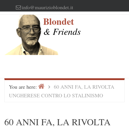
Skip
info@maurizioblondet.it
to
Blondet
content
& Friends
Home
>
You are here:
60 ANNI FA, LA RIVOLTA
UNGHERESE CONTRO LO STALINISMO
60 ANNI FA, LA RIVOLTA