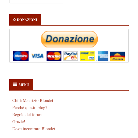
Sidebar
per:
DONAZIONI
MENU
Chi è Maurizio Blondet
Perché questo blog?
Regole del forum
Grazie!
Dove incontrare Blondet