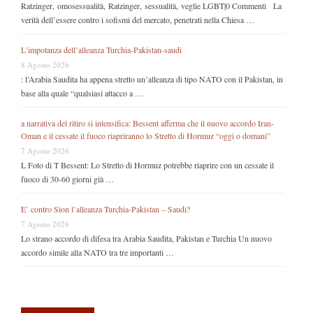
Ratzinger, omosessualità, Ratzinger, sessualità, veglie LGBT|0 Commenti La
verità dell’essere contro i sofismi del mercato, penetrati nella Chiesa …
L’impotanza dell’alleanza Turchia-Pakistan-saudi
8 Agosto 2026
: l’Arabia Saudita ha appena stretto un’alleanza di tipo NATO con il Pakistan, in
base alla quale “qualsiasi attacco a …
a narrativa del ritiro si intensifica: Bessent afferma che il nuovo accordo Iran-
Oman e il cessate il fuoco riapriranno lo Stretto di Hormuz “oggi o domani”
7 Agosto 2026
L Foto di T Bessent: Lo Stretto di Hormuz potrebbe riaprire con un cessate il
fuoco di 30-60 giorni già …
E’ contro Sion l’alleanza Turchia-Pakistan – Saudi?
7 Agosto 2026
Lo strano accordo di difesa tra Arabia Saudita, Pakistan e Turchia Un nuovo
accordo simile alla NATO tra tre importanti …