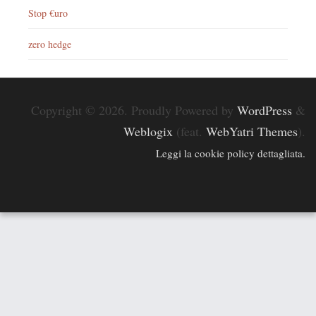
Stop €uro
zero hedge
Copyright © 2026. Proudly Powered by
WordPress
&
Weblogix
(feat.
WebYatri Themes
).
Leggi la cookie policy dettagliata.