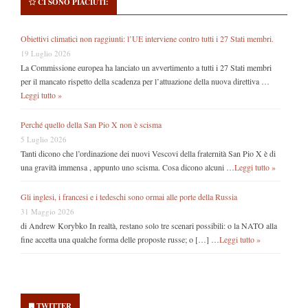
CI SONO PIACIUTI:
Obiettivi climatici non raggiunti: l’UE interviene contro tutti i 27 Stati membri.
19 Luglio 2026
La Commissione europea ha lanciato un avvertimento a tutti i 27 Stati membri
per il mancato rispetto della scadenza per l’attuazione della nuova direttiva …
Leggi tutto »
Perché quello della San Pio X non è scisma
5 Luglio 2026
Tanti dicono che l’ordinazione dei nuovi Vescovi della fraternità San Pio X è di
una gravità immensa , appunto uno scisma. Cosa dicono alcuni …
Leggi tutto »
Gli inglesi, i francesi e i tedeschi sono ormai alle porte della Russia
31 Maggio 2026
di Andrew Korybko In realtà, restano solo tre scenari possibili: o la NATO alla
fine accetta una qualche forma delle proposte russe; o […] …
Leggi tutto »
Secondary
Sidebar
TWITTER