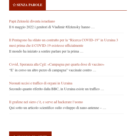
SENZA PAROLE
Papà Zelenski diventa israeliano
Il 6 maggio 2022 i genitori di Vladimir #Zelensky hanno …
Il Pentagono ha stilato un contratto per la “Ricerca COVID-19” in Ucraina 3
mesi prima che il COVID-19 esistesse ufficialmente
Il mondo ha iniziato a sentire parlare per la prima …
Covid, Speranza alla Cgil: «Campagna per quarta dose di vaccino»
“E’ in corso un altro pezzo di campagna” vaccinale contro …
Neonati uccisi e traffico di organi in Ucraina
Secondo quanto riferito dalla BBC, in Ucraina esiste un traffico …
Il grafene nel siero c’è, e serve ad hackerare l’uomo
Qui sotto un articolo scientifico sullo sviluppo di nano-antenne – …