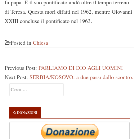
fu papa. E il suo pontificato andò oltre il tempo terreno
di Teresa. Questa morì difatti nel 1962, mentre Giovanni
XXIII concluse il pontificato nel 1963.
Posted in
Chiesa
Previous Post:
PARLIAMO DI DIO AGLI UOMINI
Next Post:
SERBIA/KOSOVO: a due passi dallo scontro.
Primary
Ricerca
Sidebar
per:
DONAZIONI