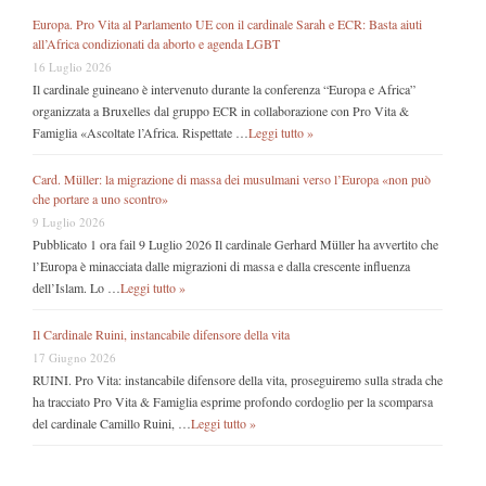
Europa. Pro Vita al Parlamento UE con il cardinale Sarah e ECR: Basta aiuti
all’Africa condizionati da aborto e agenda LGBT
16 Luglio 2026
Il cardinale guineano è intervenuto durante la conferenza “Europa e Africa”
organizzata a Bruxelles dal gruppo ECR in collaborazione con Pro Vita &
Famiglia «Ascoltate l’Africa. Rispettate …
Leggi tutto »
Card. Müller: la migrazione di massa dei musulmani verso l’Europa «non può
che portare a uno scontro»
9 Luglio 2026
Pubblicato 1 ora fail 9 Luglio 2026 Il cardinale Gerhard Müller ha avvertito che
l’Europa è minacciata dalle migrazioni di massa e dalla crescente influenza
dell’Islam. Lo …
Leggi tutto »
Il Cardinale Ruini, instancabile difensore della vita
17 Giugno 2026
RUINI. Pro Vita: instancabile difensore della vita, proseguiremo sulla strada che
ha tracciato Pro Vita & Famiglia esprime profondo cordoglio per la scomparsa
del cardinale Camillo Ruini, …
Leggi tutto »