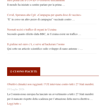
mesi prima che il COVID-19 esistesse ufficialmente
Il mondo ha iniziato a sentire parlare per la prima …
Covid, Speranza alla Cgil: «Campagna per quarta dose di vaccino»
“E’ in corso un altro pezzo di campagna” vaccinale contro …
Neonati uccisi e traffico di organi in Ucraina
Secondo quanto riferito dalla BBC, in Ucraina esiste un traffico …
Il grafene nel siero c’è, e serve ad hackerare l’uomo
Qui sotto un articolo scientifico sullo sviluppo di nano-antenne – …
CI SONO PIACIUTI:
Obiettivi climatici non raggiunti: l’UE interviene contro tutti i 27 Stati membri.
19 Luglio 2026
La Commissione europea ha lanciato un avvertimento a tutti i 27 Stati membri
per il mancato rispetto della scadenza per l’attuazione della nuova direttiva …
Leggi tutto »