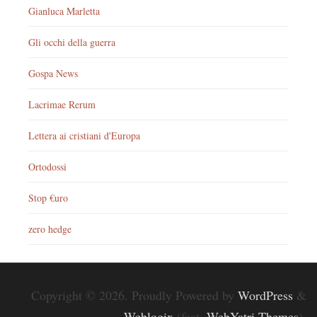
Gianluca Marletta
Gli occhi della guerra
Gospa News
Lacrimae Rerum
Lettera ai cristiani d'Europa
Ortodossi
Stop €uro
zero hedge
Copyright © 2026. Proudly Powered by
WordPress
&
Weblogix
(feat.
WebYatri Themes
).