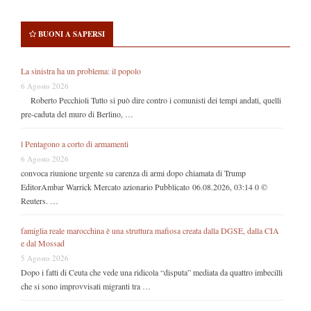
BUONI A SAPERSI
La sinistra ha un problema: il popolo
6 Agosto 2026
Roberto Pecchioli Tutto si può dire contro i comunisti dei tempi andati, quelli
pre-caduta del muro di Berlino, …
l Pentagono a corto di armamenti
6 Agosto 2026
convoca riunione urgente su carenza di armi dopo chiamata di Trump
EditorAmbar Warrick Mercato azionario Pubblicato 06.08.2026, 03:14 0 ©
Reuters. …
famiglia reale marocchina è una struttura mafiosa creata dalla DGSE, dalla CIA
e dal Mossad
5 Agosto 2026
Dopo i fatti di Ceuta che vede una ridicola “disputa” mediata da quattro imbecilli
che si sono improvvisati migranti tra …