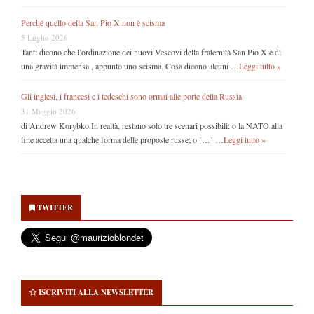
Perché quello della San Pio X non è scisma
5 Luglio 2026
Tanti dicono che l’ordinazione dei nuovi Vescovi della fraternità San Pio X è di
una gravità immensa , appunto uno scisma. Cosa dicono alcuni …
Leggi tutto »
Gli inglesi, i francesi e i tedeschi sono ormai alle porte della Russia
31 Maggio 2026
di Andrew Korybko In realtà, restano solo tre scenari possibili: o la NATO alla
fine accetta una qualche forma delle proposte russe; o […] …
Leggi tutto »
Secondary
Sidebar
TWITTER
ISCRIVITI ALLA NEWSLETTER