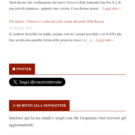
Tanti dicono che l’ordinazione dei nuovi Vescovi della fraternità San Pio X è di
una gravità immensa , appunto uno scisma. Cosa dicono alcuni …
Leggi tutto »
Gli inglesi, i francesi e i tedeschi sono ormai alle porte della Russia
31 Maggio 2026
di Andrew Korybko In realtà, restano solo tre scenari possibili: o la NATO alla
fine accetta una qualche forma delle proposte russe; o […] …
Leggi tutto »
Secondary
Sidebar
TWITTER
ISCRIVITI ALLA NEWSLETTER
Inserisci qui la tua email e scegli con che frequenza vuoi ricevere gli
aggiornamenti