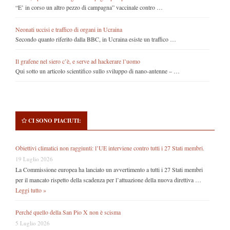
“E’ in corso un altro pezzo di campagna” vaccinale contro …
Neonati uccisi e traffico di organi in Ucraina
Secondo quanto riferito dalla BBC, in Ucraina esiste un traffico …
Il grafene nel siero c’è, e serve ad hackerare l’uomo
Qui sotto un articolo scientifico sullo sviluppo di nano-antenne – …
CI SONO PIACIUTI:
Obiettivi climatici non raggiunti: l’UE interviene contro tutti i 27 Stati membri.
19 Luglio 2026
La Commissione europea ha lanciato un avvertimento a tutti i 27 Stati membri
per il mancato rispetto della scadenza per l’attuazione della nuova direttiva …
Leggi tutto »
Perché quello della San Pio X non è scisma
5 Luglio 2026