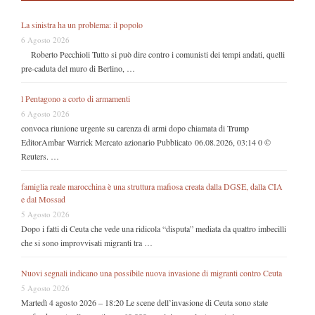
La sinistra ha un problema: il popolo
6 Agosto 2026
Roberto Pecchioli Tutto si può dire contro i comunisti dei tempi andati, quelli
pre-caduta del muro di Berlino, …
l Pentagono a corto di armamenti
6 Agosto 2026
convoca riunione urgente su carenza di armi dopo chiamata di Trump
EditorAmbar Warrick Mercato azionario Pubblicato 06.08.2026, 03:14 0 ©
Reuters. …
famiglia reale marocchina è una struttura mafiosa creata dalla DGSE, dalla CIA
e dal Mossad
5 Agosto 2026
Dopo i fatti di Ceuta che vede una ridicola “disputa” mediata da quattro imbecilli
che si sono improvvisati migranti tra …
Nuovi segnali indicano una possibile nuova invasione di migranti contro Ceuta
5 Agosto 2026
Martedì 4 agosto 2026 – 18:20 Le scene dell’invasione di Ceuta sono state