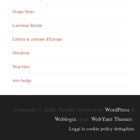
Gospa News
Lacrimae Rerum
Lettera ai cristiani d'Europa
Ortodossi
Stop €uro
zero hedge
Copyright © 2026. Proudly Powered by
WordPress
&
Weblogix
(feat.
WebYatri Themes
).
Leggi la cookie policy dettagliata.