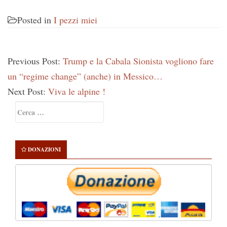
Posted in
I pezzi miei
Previous Post:
Trump e la Cabala Sionista vogliono fare
un “regime change” (anche) in Messico…
Next Post:
Viva le alpine !
Primary
Ricerca
Sidebar
per:
DONAZIONI