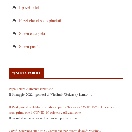
I pezzi miei
Pezzi che ci sono piaciuti
Senza categoria
Senza parole
SENZA PAROLE
Papà Zelenski diventa israeliano
Il 6 maggio 2022 i genitori di Vladimir #Zelensky hanno …
Il Pentagono ha stilato un contratto per la “Ricerca COVID-19” in Ucraina 3
mesi prima che il COVID-19 esistesse ufficialmente
Il mondo ha iniziato a sentire parlare per la prima …
Covid, Speranza alla Cgil: «Campagna per quarta dose di vaccino»