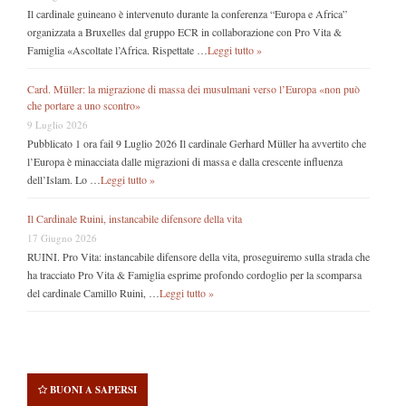
Il cardinale guineano è intervenuto durante la conferenza “Europa e Africa”
organizzata a Bruxelles dal gruppo ECR in collaborazione con Pro Vita &
Famiglia «Ascoltate l’Africa. Rispettate …
Leggi tutto »
Card. Müller: la migrazione di massa dei musulmani verso l’Europa «non può
che portare a uno scontro»
9 Luglio 2026
Pubblicato 1 ora fail 9 Luglio 2026 Il cardinale Gerhard Müller ha avvertito che
l’Europa è minacciata dalle migrazioni di massa e dalla crescente influenza
dell’Islam. Lo …
Leggi tutto »
Il Cardinale Ruini, instancabile difensore della vita
17 Giugno 2026
RUINI. Pro Vita: instancabile difensore della vita, proseguiremo sulla strada che
ha tracciato Pro Vita & Famiglia esprime profondo cordoglio per la scomparsa
del cardinale Camillo Ruini, …
Leggi tutto »
BUONI A SAPERSI