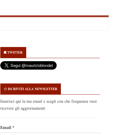
econdary
idebar
TWITTER
ISCRIVITI ALLA NEWSLETTER
Inserisci qui la tua email e scegli con che frequenza vuoi
ricevere gli aggiornamenti
Email
*