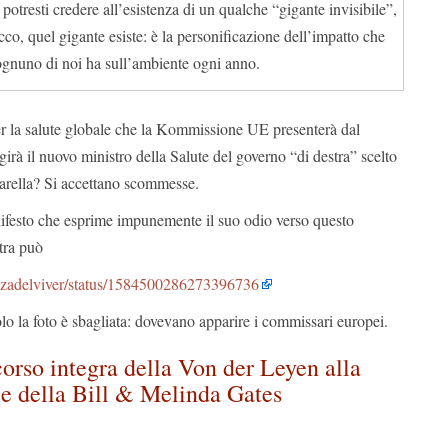
otresti credere all’esistenza di un qualche “gigante invisibile”,
co, quel gigante esiste: è la personificazione dell’impatto che
gnuno di noi ha sull’ambiente ogni anno.
per la salute globale che la Kommissione UE presenterà dal
rà il nuovo ministro della Salute del governo “di destra” scelto
tarella? Si accettano scommesse.
festo che esprime impunemente il suo odio verso questo
tra può
rezzadelviver/status/1584500286273396736
solo la foto è sbagliata: dovevano apparire i commissari europei.
scorso integra della Von der Leyen alla
le della Bill & Melinda Gates