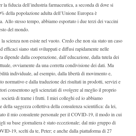
r la fiducia dell’industria farmaceutica, a seconda di dove si
80% della popolazione adulta dell’Unione Europea è
. Allo stesso tempo, abbiamo esportato i due terzi dei vaccini
resto del mondo.
 la scienza non esiste nel vuoto. Credo che non sia stato un caso
ed efficaci siano stati sviluppati e diffusi rapidamente nelle
za dipende dalla cooperazione, dall’educazione, dalla tutela dei
llettuale, ovviamente da una corretta condivisione dei dati. Ma
lità individuale, ad esempio, dalla libertà di movimento e,
o normativo e dalla traduzione dei risultati in prodotti, servizi e
attori consentono agli scienziati di svolgere al meglio il proprio
società di trarne i frutti. I miei colleghi ed io abbiamo
della saggezza collettiva della consulenza scientifica: da lei,
stato il mio consulente personale per il COVID-19, il modo in cui
gli su base giornaliera è stato eccezionale; dal mio gruppo di
OVID-19, scelti da te, Peter; e anche dalla piattaforma di 27