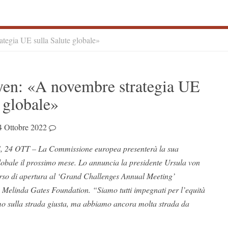
tegia UE sulla Salute globale»
S
yen: «A novembre strategia UE
S
e globale»
4 Ottobre 2022
24 OTT – La Commissione europea presenterà la sua
 globale il prossimo mese. Lo annuncia la presidente Ursula von
orso di apertura al ‘Grand Challenges Annual Meeting’
& Melinda Gates Foundation. “Siamo tutti impegnati per l’equità
amo sulla strada giusta, ma abbiamo ancora molta strada da