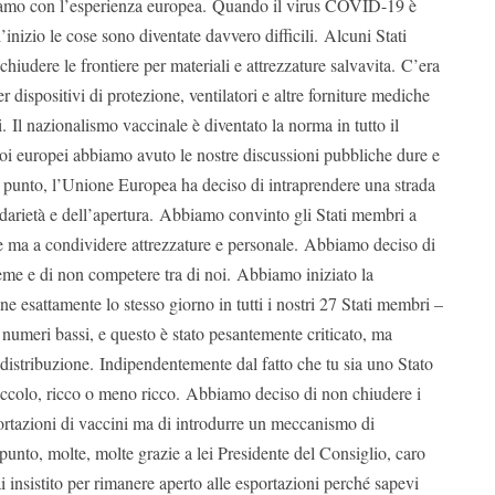
mo con l’esperienza europea. Quando il virus COVID-19 è
inizio le cose sono diventate davvero difficili. Alcuni Stati
hiudere le frontiere per materiali e attrezzature salvavita. C’era
 dispositivi di protezione, ventilatori e altre forniture mediche
i. Il nazionalismo vaccinale è diventato la norma in tutto il
oi europei abbiamo avuto le nostre discussioni pubbliche dure e
 punto, l’Unione Europea ha deciso di intraprendere una strada
lidarietà e dell’apertura. Abbiamo convinto gli Stati membri a
re ma a condividere attrezzature e personale. Abbiamo deciso di
ieme e di non competere tra di noi. Abbiamo iniziato la
 esattamente lo stesso giorno in tutti i nostri 27 Stati membri –
 numeri bassi, e questo è stato pesantemente criticato, ma
istribuzione. Indipendentemente dal fatto che tu sia uno Stato
ccolo, ricco o meno ricco. Abbiamo deciso di non chiudere i
portazioni di vaccini ma di introdurre un meccanismo di
punto, molte, molte grazie a lei Presidente del Consiglio, caro
insistito per rimanere aperto alle esportazioni perché sapevi