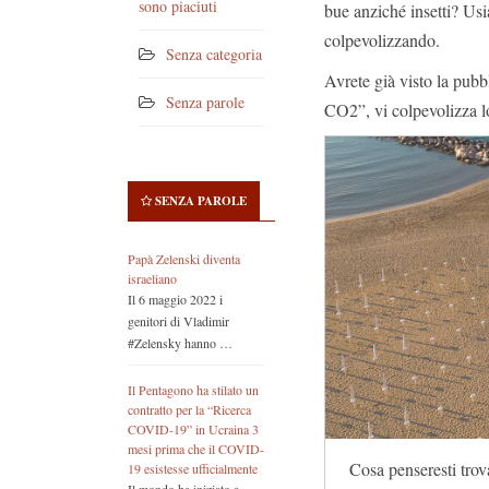
sono piaciuti
bue anziché insetti? Us
colpevolizzando.
Senza categoria
Avrete già visto la pubb
Senza parole
CO2”, vi colpevolizza 
SENZA PAROLE
Papà Zelenski diventa
israeliano
Il 6 maggio 2022 i
genitori di Vladimir
#Zelensky hanno …
Il Pentagono ha stilato un
contratto per la “Ricerca
COVID-19” in Ucraina 3
mesi prima che il COVID-
Cosa penseresti trov
19 esistesse ufficialmente