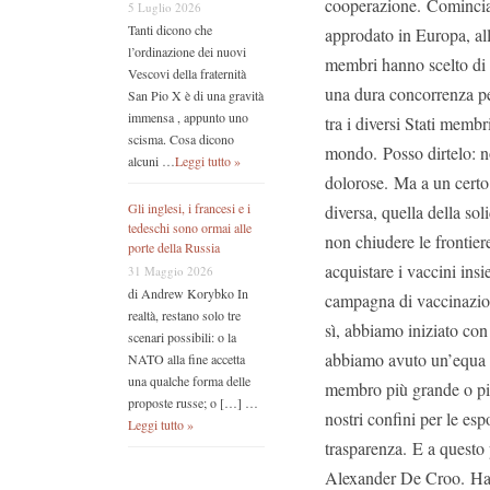
cooperazione. Comincia
5 Luglio 2026
Tanti dicono che
approdato in Europa, all’
l’ordinazione dei nuovi
membri hanno scelto di c
Vescovi della fraternità
una dura concorrenza per
San Pio X è di una gravità
immensa , appunto uno
tra i diversi Stati membr
scisma. Cosa dicono
mondo. Posso dirtelo: n
alcuni …
Leggi tutto »
dolorose. Ma a un certo
Gli inglesi, i francesi e i
diversa, quella della so
tedeschi sono ormai alle
non chiudere le frontie
porte della Russia
acquistare i vaccini ins
31 Maggio 2026
di Andrew Korybko In
campagna di vaccinazione
realtà, restano solo tre
sì, abbiamo iniziato con
scenari possibili: o la
abbiamo avuto un’equa d
NATO alla fine accetta
una qualche forma delle
membro più grande o pi
proposte russe; o […] …
nostri confini per le es
Leggi tutto »
trasparenza. E a questo 
Alexander De Croo. Hai 