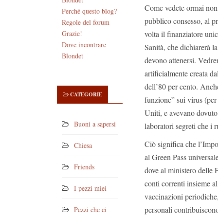
Come vedete ormai non s
Perché questo blog?
pubblico consesso, al pr
Regole del forum
volta il finanziatore un
Grazie!
Dove incontrare
Sanità, che dichiarerà la
Blondet
devono attenersi. Vedrem
artificialmente creata da
dell’80 per cento. Anche
CATEGORIE
funzione” sui virus (per 
Uniti, e avevano dovuto
Buoni a sapersi
laboratori segreti che i 
Ciò significa che l’Imp
Chiesa
al Green Pass universale,
Friends
dove al ministero delle Fi
conti correnti insieme al
I pezzi miei
vaccinazioni periodiche,
personali contribuisco
Pezzi che ci