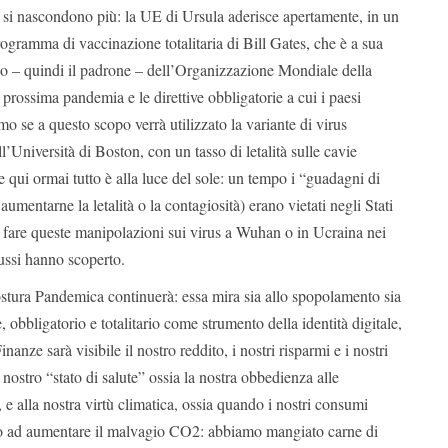
i nascondono più: la UE di Ursula aderisce apertamente, in un
ogramma di vaccinazione totalitaria di Bill Gates, che è a sua
ico – quindi il padrone – dell’Organizzazione Mondiale della
 prossima pandemia e le direttive obbligatorie a cui i paesi
o se a questo scopo verrà utilizzato la variante di virus
ll’Università di Boston, con un tasso di letalità sulle cavie
 qui ormai tutto è alla luce del sole: un tempo i “guadagni di
aumentarne la letalità o la contagiosità) erano vietati negli Stati
 fare queste manipolazioni sui virus a Wuhan o in Ucraina nei
russi hanno scoperto.
ostura Pandemica continuerà: essa mira sia allo spopolamento sia
 obbligatorio e totalitario come strumento della identità digitale,
nanze sarà visibile il nostro reddito, i nostri risparmi e i nostri
 nostro “stato di salute” ossia la nostra obbedienza alle
 e alla nostra virtù climatica, ossia quando i nostri consumi
no ad aumentare il malvagio CO2: abbiamo mangiato carne di