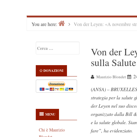
Home
>
You are here:
Von der Leyen: «A novembre stra
Primary
Ricerca
Von der Le
Sidebar
per:
sulla Salut
DONAZIONI
2
Maurizio Blondet
(
ANSA) – BRUXELLES, 
strategia per la salute
der Leyen nel suo disc
organizzato dalla Bill 
MENU
e la salute globale. Si
Chi è Maurizio
fare”, ha evidenziato.
Blondet