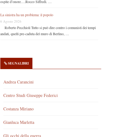
ospite d’onore….Rocco Siffredi. …
La sinistra ha un problema: il popolo
6 Agosto 2026
Roberto Pecchioli Tutto si può dire contro i comunisti dei tempi
andati, quelli pre-caduta del muro di Berlino, …
SEGNALIBRI
Andrea Carancini
Centro Studi Giuseppe Federici
Costanza Miriano
Gianluca Marletta
Gli occhi della guerra