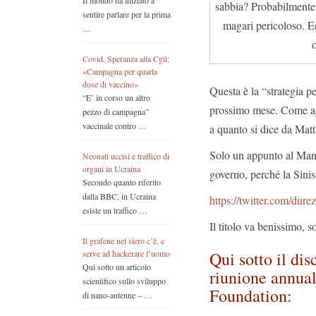
Il mondo ha iniziato a
sabbia? Probabilmente p
sentire parlare per la prima
magari pericoloso. Ec
…
o
Covid, Speranza alla Cgil:
«Campagna per quarta
dose di vaccino»
Questa è la “strategia 
“E’ in corso un altro
prossimo mese. Come agi
pezzo di campagna”
vaccinale contro …
a quanto si dice da Mat
Solo un appunto al Mani
Neonati uccisi e traffico di
organi in Ucraina
governo, perché la Sinis
Secondo quanto riferito
dalla BBC, in Ucraina
https://twitter.com/du
esiste un traffico …
Il titolo va benissimo, 
Il grafene nel siero c’è, e
Qui sotto il di
serve ad hackerare l’uomo
Qui sotto un articolo
riunione annua
scientifico sullo sviluppo
Foundation:
di nano-antenne – …