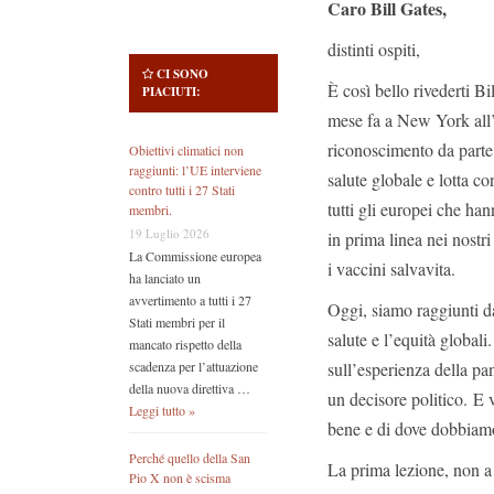
Caro Bill Gates,
distinti ospiti,
CI SONO
È così bello rivederti Bi
PIACIUTI:
mese fa a New York all
riconoscimento da parte 
Obiettivi climatici non
raggiunti: l’UE interviene
salute globale e lotta c
contro tutti i 27 Stati
tutti gli europei che ha
membri.
19 Luglio 2026
in prima linea nei nostri
La Commissione europea
i vaccini salvavita.
ha lanciato un
avvertimento a tutti i 27
Oggi, siamo raggiunti da
Stati membri per il
salute e l’equità globali
mancato rispetto della
sull’esperienza della pa
scadenza per l’attuazione
della nuova direttiva …
un decisore politico. E 
Leggi tutto »
bene e di dove dobbiamo
Perché quello della San
La prima lezione, non a 
Pio X non è scisma