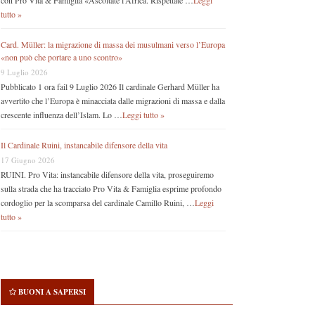
con Pro Vita & Famiglia «Ascoltate l’Africa. Rispettate …
Leggi
tutto »
Card. Müller: la migrazione di massa dei musulmani verso l’Europa
«non può che portare a uno scontro»
9 Luglio 2026
Pubblicato 1 ora fail 9 Luglio 2026 Il cardinale Gerhard Müller ha
avvertito che l’Europa è minacciata dalle migrazioni di massa e dalla
crescente influenza dell’Islam. Lo …
Leggi tutto »
Il Cardinale Ruini, instancabile difensore della vita
17 Giugno 2026
RUINI. Pro Vita: instancabile difensore della vita, proseguiremo
sulla strada che ha tracciato Pro Vita & Famiglia esprime profondo
cordoglio per la scomparsa del cardinale Camillo Ruini, …
Leggi
tutto »
BUONI A SAPERSI