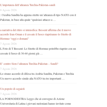
L’impotanza dell’alleanza Turchia-Pakistan-saudi
8 Agosto 2026
: l’Arabia Saudita ha appena stretto un’alleanza di tipo NATO con il
Pakistan, in base alla quale “qualsiasi attacco a …
a narrativa del ritiro si intensifica: Bessent afferma che il nuovo
accordo Iran-Oman e il cessate il fuoco riapriranno lo Stretto di
Hormuz “oggi o domani”
7 Agosto 2026
L Foto di T Bessent: Lo Stretto di Hormuz potrebbe riaprire con un
cessate il fuoco di 30-60 giorni già …
E’ contro Sion l’alleanza Turchia-Pakistan – Saudi?
7 Agosto 2026
Lo strano accordo di difesa tra Arabia Saudita, Pakistan e Turchia
Un nuovo accordo simile alla NATO tra tre importanti …
Un popolo di segaioli
7 Agosto 2026
LA PORNODESTRA Leggo che al convegno di Azione
Universitaria di Latina i giovani meloniani hanno invitato come