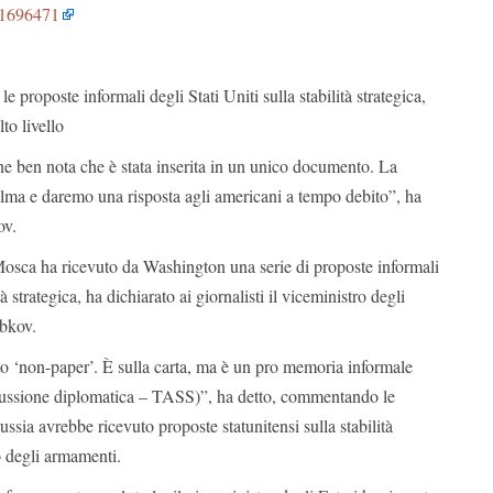
s/1696471
e proposte informali degli Stati Uniti sulla stabilità strategica,
to livello
one ben nota che è stata inserita in un unico documento. La
lma e daremo una risposta agli americani a tempo debito”, ha
ov.
sca ha ricevuto da Washington una serie di proposte informali
tà strategica, ha dichiarato ai giornalisti il viceministro degli
abkov.
tto ‘non-paper’. È sulla carta, ma è un pro memoria informale
scussione diplomatica – TASS)”, ha detto, commentando le
ussia avrebbe ricevuto proposte statunitensi sulla stabilità
lo degli armamenti.