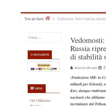
Home
>
You are here:
Vedomosti: Stati Uniti ha chiesto 
Primary
Ricerca
Vedomosti: S
Sidebar
per:
Russia ripre
di stabilità
DONAZIONI
2
Maurizio Blondet
(
Traduzione MB: in Ucr
miliardi per Zelenski, 
MENU
Kiev, dunque riattiviamo
nucleari) che abbiamo s
Chi è Maurizio
incriminare dal Tribuna
Blondet