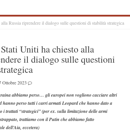
alla Russia riprendere il dialogo sulle questioni di stabilità strategica
S
tati Uniti ha chiesto alla
S
ndere il dialogo sulle questioni
 strategica
7 Ottobre 2023
aina abbiamo perso… gli europei non vogliono cacciare altri
ed hanno perso tutti i carri armati Leopard che hanno dato a
 i trattati “strategici” (per ex. sulla limitazione delle armi
trappato, trattiamo con il Putin che abbiamo fatto
le dell’Aia, eccetera)