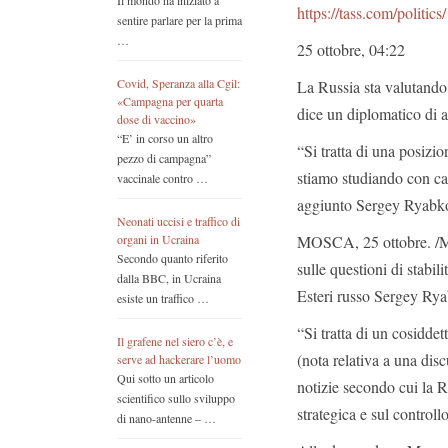
Il mondo ha iniziato a
https://tass.com/politic
sentire parlare per la prima
…
25 ottobre, 04:22
Covid, Speranza alla Cgil:
La Russia sta valutando l
«Campagna per quarta
dice un diplomatico di al
dose di vaccino»
“E’ in corso un altro
“Si tratta di una posizi
pezzo di campagna”
stiamo studiando con ca
vaccinale contro …
aggiunto Sergey Ryabk
Neonati uccisi e traffico di
MOSCA, 25 ottobre. /Mo
organi in Ucraina
Secondo quanto riferito
sulle questioni di stabili
dalla BBC, in Ucraina
Esteri russo Sergey Ry
esiste un traffico …
“Si tratta di un cosidde
Il grafene nel siero c’è, e
(nota relativa a una di
serve ad hackerare l’uomo
Qui sotto un articolo
notizie secondo cui la R
scientifico sullo sviluppo
strategica e sul control
di nano-antenne – …