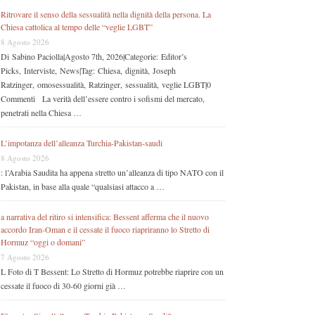
Ritrovare il senso della sessualità nella dignità della persona. La
Chiesa cattolica al tempo delle “veglie LGBT”
8 Agosto 2026
Di Sabino Paciolla|Agosto 7th, 2026|Categorie: Editor’s
Picks, Interviste, News|Tag: Chiesa, dignità, Joseph
Ratzinger, omosessualità, Ratzinger, sessualità, veglie LGBT|0
Commenti La verità dell’essere contro i sofismi del mercato,
penetrati nella Chiesa …
L’impotanza dell’alleanza Turchia-Pakistan-saudi
8 Agosto 2026
: l’Arabia Saudita ha appena stretto un’alleanza di tipo NATO con il
Pakistan, in base alla quale “qualsiasi attacco a …
a narrativa del ritiro si intensifica: Bessent afferma che il nuovo
accordo Iran-Oman e il cessate il fuoco riapriranno lo Stretto di
Hormuz “oggi o domani”
7 Agosto 2026
L Foto di T Bessent: Lo Stretto di Hormuz potrebbe riaprire con un
cessate il fuoco di 30-60 giorni già …