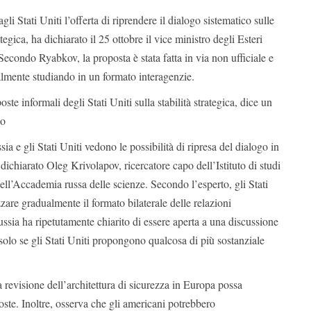
li Stati Uniti l’offerta di riprendere il dialogo sistematico sulle
ategica, ha dichiarato il 25 ottobre il vice ministro degli Esteri
condo Ryabkov, la proposta è stata fatta in via non ufficiale e
tualmente studiando in un formato interagenzie.
ste informali degli Stati Uniti sulla stabilità strategica, dice un
lo
ia e gli Stati Uniti vedono le possibilità di ripresa del dialogo in
ichiarato Oleg Krivolapov, ricercatore capo dell’Istituto di studi
dell’Accademia russa delle scienze. Secondo l’esperto, gli Stati
zzare gradualmente il formato bilaterale delle relazioni
ussia ha ripetutamente chiarito di essere aperta a una discussione
 solo se gli Stati Uniti propongono qualcosa di più sostanziale
a revisione dell’architettura di sicurezza in Europa possa
poste. Inoltre, osserva che gli americani potrebbero