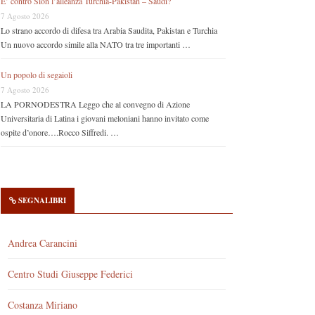
E’ contro Sion l’alleanza Turchia-Pakistan – Saudi?
7 Agosto 2026
Lo strano accordo di difesa tra Arabia Saudita, Pakistan e Turchia
Un nuovo accordo simile alla NATO tra tre importanti …
Un popolo di segaioli
7 Agosto 2026
LA PORNODESTRA Leggo che al convegno di Azione
Universitaria di Latina i giovani meloniani hanno invitato come
ospite d’onore….Rocco Siffredi. …
SEGNALIBRI
Andrea Carancini
Centro Studi Giuseppe Federici
Costanza Miriano