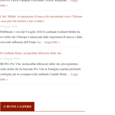
con Pro Vita & Famiglia «Ascoltate l’Africa. Rispettate …
Leggi
tutto »
Card. Müller: la migrazione di massa dei musulmani verso l’Europa
«non può che portare a uno scontro»
9 Luglio 2026
Pubblicato 1 ora fail 9 Luglio 2026 Il cardinale Gerhard Müller ha
avvertito che l’Europa è minacciata dalle migrazioni di massa e dalla
crescente influenza dell’Islam. Lo …
Leggi tutto »
Il Cardinale Ruini, instancabile difensore della vita
17 Giugno 2026
RUINI. Pro Vita: instancabile difensore della vita, proseguiremo
sulla strada che ha tracciato Pro Vita & Famiglia esprime profondo
cordoglio per la scomparsa del cardinale Camillo Ruini, …
Leggi
tutto »
BUONI A SAPERSI