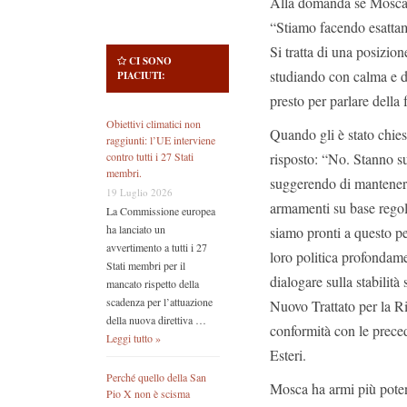
Alla domanda se Mosca fo
“Stiamo facendo esattam
Si tratta di una posizio
CI SONO
studiando con calma e d
PIACIUTI:
presto per parlare della 
Obiettivi climatici non
Quando gli è stato chies
raggiunti: l’UE interviene
risposto: “No. Stanno s
contro tutti i 27 Stati
membri.
suggerendo di mantenere 
19 Luglio 2026
armamenti su base regol
La Commissione europea
ha lanciato un
siamo pronti a questo p
avvertimento a tutti i 27
loro politica profondame
Stati membri per il
dialogare sulla stabilit
mancato rispetto della
scadenza per l’attuazione
Nuovo Trattato per la R
della nuova direttiva …
conformità con le preced
Leggi tutto »
Esteri.
Perché quello della San
Mosca ha armi più poten
Pio X non è scisma