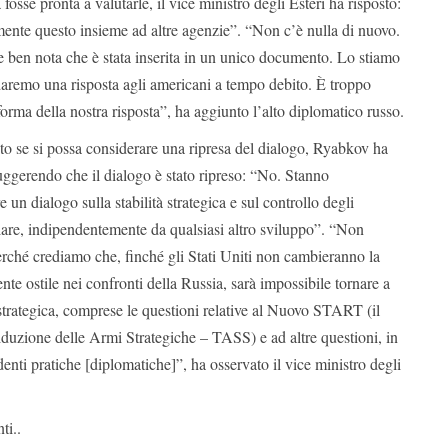
sse pronta a valutarle, il vice ministro degli Esteri ha risposto:
ente questo insieme ad altre agenzie”. “Non c’è nulla di nuovo.
ne ben nota che è stata inserita in un unico documento. Lo stiamo
aremo una risposta agli americani a tempo debito. È troppo
forma della nostra risposta”, ha aggiunto l’alto diplomatico russo.
to se si possa considerare una ripresa del dialogo, Ryabkov ha
uggerendo che il dialogo è stato ripreso: “No. Stanno
un dialogo sulla stabilità strategica e sul controllo degli
are, indipendentemente da qualsiasi altro sviluppo”. “Non
erché crediamo che, finché gli Stati Uniti non cambieranno la
nte ostile nei confronti della Russia, sarà impossibile tornare a
à strategica, comprese le questioni relative al Nuovo START (il
iduzione delle Armi Strategiche – TASS) e ad altre questioni, in
enti pratiche [diplomatiche]”, ha osservato il vice ministro degli
ti..