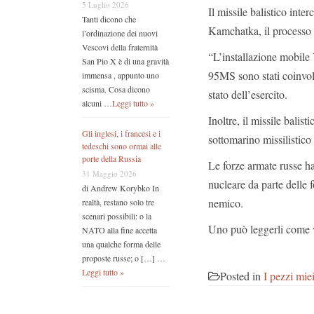
5 Luglio 2026
Il missile balistico int
Tanti dicono che
Kamchatka, il processo 
l’ordinazione dei nuovi
Vescovi della fraternità
“L’installazione mobile 
San Pio X è di una gravità
95MS sono stati coinvolt
immensa , appunto uno
scisma. Cosa dicono
stato dell’esercito.
alcuni …
Leggi tutto »
Inoltre, il missile balis
Gli inglesi, i francesi e i
sottomarino missilistico
tedeschi sono ormai alle
porte della Russia
Le forze armate russe ha
31 Maggio 2026
nucleare da parte delle f
di Andrew Korybko In
nemico.
realtà, restano solo tre
scenari possibili: o la
Uno può leggerli come 
NATO alla fine accetta
una qualche forma delle
proposte russe; o […] …
Leggi tutto »
Posted in
I pezzi mie