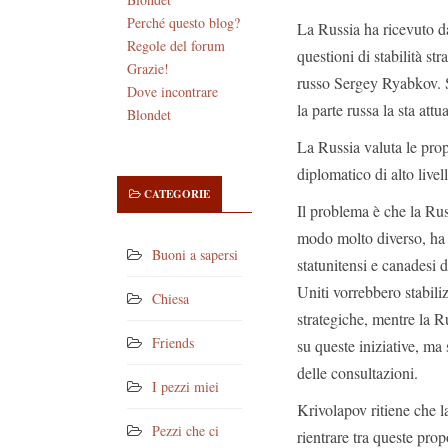
Perché questo blog?
La Russia ha ricevuto dag
Regole del forum
questioni di stabilità str
Grazie!
russo Sergey Ryabkov. Se
Dove incontrare
la parte russa la sta at
Blondet
La Russia valuta le propo
diplomatico di alto livel
CATEGORIE
Il problema è che la Russ
modo molto diverso, ha d
Buoni a sapersi
statunitensi e canadesi 
Uniti vorrebbero stabili
Chiesa
strategiche, mentre la R
Friends
su queste iniziative, ma
delle consultazioni.
I pezzi miei
Krivolapov ritiene che l
Pezzi che ci
rientrare tra queste pro