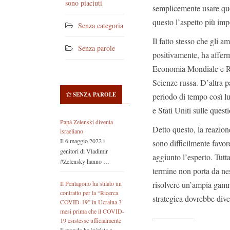
sono piaciuti
semplicemente usare qu
questo l’aspetto più imp
Senza categoria
Il fatto stesso che gli 
Senza parole
positivamente, ha afferm
Economia Mondiale e R
Scienze russa. D’altra pa
SENZA PAROLE
periodo di tempo così lu
e Stati Uniti sulle quest
Papà Zelenski diventa
Detto questo, la reazion
israeliano
Il 6 maggio 2022 i
sono difficilmente favor
genitori di Vladimir
aggiunto l’esperto. Tutta
#Zelensky hanno …
termine non porta da nes
risolvere un’ampia gamma
Il Pentagono ha stilato un
contratto per la “Ricerca
strategica dovrebbe dive
COVID-19” in Ucraina 3
mesi prima che il COVID-
—————
19 esistesse ufficialmente