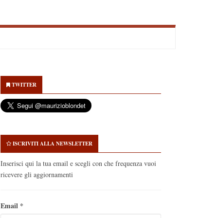
econdary
idebar
TWITTER
ISCRIVITI ALLA NEWSLETTER
Inserisci qui la tua email e scegli con che frequenza vuoi
ricevere gli aggiornamenti
Email
*