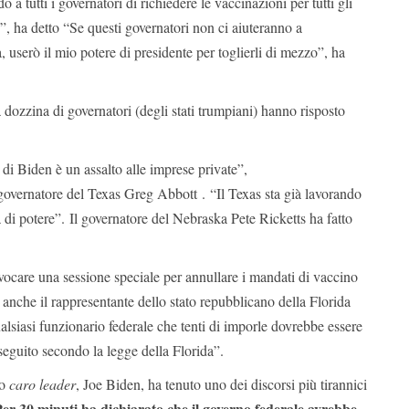
o a tutti i governatori di richiedere le vaccinazioni per tutti gli
e”, ha detto “Se questi governatori non ci aiuteranno a
 userò il mio potere di presidente per toglierli di mezzo”, ha
ozzina di governatori (degli stati trumpiani) hanno risposto
di Biden è un assalto alle imprese private”,
governatore del Texas Greg Abbott . “Il Texas sta già lavorando
 di potere”. Il governatore del Nebraska Pete Ricketts ha fatto
are una sessione speciale per annullare i mandati di vaccino
anche il rappresentante dello stato repubblicano della Florida
lsiasi funzionario federale che tenti di imporle dovrebbe essere
rseguito secondo la legge della Florida”.
vo
caro leader
, Joe Biden, ha tenuto uno dei discorsi più tirannici
er 30 minuti ha dichiarato che il governo federale avrebbe