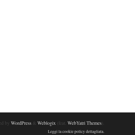
red by
WordPress
&
Weblogix
(feat.
WebYatri Themes
).
Leggi la cookie policy dettagliata.