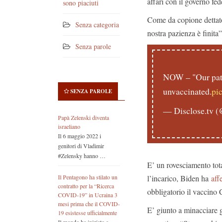
affari con il governo fed
sono piaciuti
Come da copione dettato 
Senza categoria
nostra pazienza è finita”
Senza parole
NOW – "Our pati
unvaccinated.
pi
SENZA PAROLE
— Disclose.tv (
Papà Zelenski diventa
israeliano
Il 6 maggio 2022 i
genitori di Vladimir
#Zelensky hanno …
E’ un rovesciamento tot
l’incarico, Biden ha
aff
Il Pentagono ha stilato un
contratto per la “Ricerca
obbligatorio il vaccin
COVID-19” in Ucraina 3
mesi prima che il COVID-
E’ giunto a minacciare g
19 esistesse ufficialmente