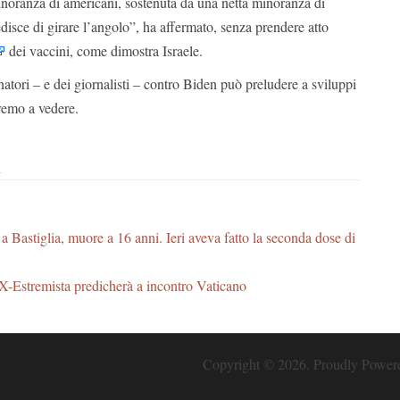
inoranza di americani, sostenuta da una netta minoranza di
edisce di girare l’angolo”, ha affermato, senza prendere atto
dei vaccini, come dimostra Israele.
natori – e dei giornalisti – contro Biden può preludere a sviluppi
remo a vedere.
i
a Bastiglia, muore a 16 anni. Ieri aveva fatto la seconda dose di
Estremista predicherà a incontro Vaticano
Copyright © 2026. Proudly Powe