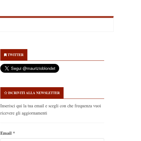
econdary
idebar
TWITTER
ISCRIVITI ALLA NEWSLETTER
Inserisci qui la tua email e scegli con che frequenza vuoi
ricevere gli aggiornamenti
Email
*