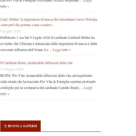
con Pro Vita & Famiglia «Ascoltate l’Africa. Rispettate …
Leggi
tutto »
Card. Müller: la migrazione di massa dei musulmani verso l’Europa
«non può che portare a uno scontro»
9 Luglio 2026
Pubblicato 1 ora fail 9 Luglio 2026 Il cardinale Gerhard Müller ha
avvertito che l’Europa è minacciata dalle migrazioni di massa e dalla
crescente influenza dell’Islam. Lo …
Leggi tutto »
Il Cardinale Ruini, instancabile difensore della vita
17 Giugno 2026
RUINI. Pro Vita: instancabile difensore della vita, proseguiremo
sulla strada che ha tracciato Pro Vita & Famiglia esprime profondo
cordoglio per la scomparsa del cardinale Camillo Ruini, …
Leggi
tutto »
BUONI A SAPERSI