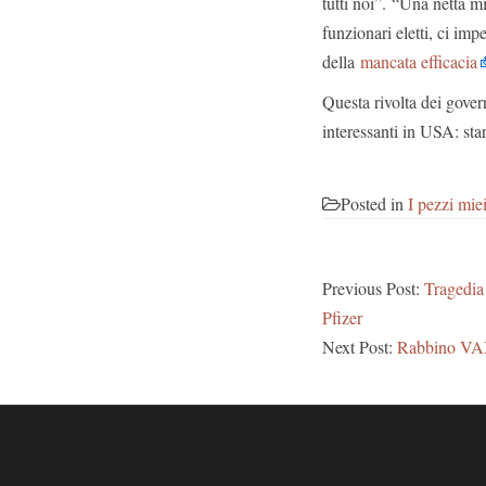
tutti noi”. “Una netta m
funzionari eletti, ci imp
della
mancata efficacia
Questa rivolta dei gover
interessanti in USA: sta
Posted in
I pezzi mie
Previous Post:
Tragedia 
Pfizer
Next Post:
Rabbino VAX-