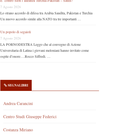
E’ contro Sion l’alleanza Turchia-Pakistan – Saudi?
7 Agosto 2026
Lo strano accordo di difesa tra Arabia Saudita, Pakistan e Turchia
Un nuovo accordo simile alla NATO tra tre importanti …
Un popolo di segaioli
7 Agosto 2026
LA PORNODESTRA Leggo che al convegno di Azione
Universitaria di Latina i giovani meloniani hanno invitato come
ospite d’onore….Rocco Siffredi. …
SEGNALIBRI
Andrea Carancini
Centro Studi Giuseppe Federici
Costanza Miriano