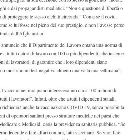
ghi e dai propagandisti mediatici. “Non è questione di libertà o
ta di proteggere te stesso e chi ti circonda.” Come se il covid
ome se lui fosse nel pieno del suo prestigio, e non l’avesse perso
tirata dall’Afghanistan
– annuncio che il Dipartimento del Lavoro emana una norma di
 a tutti i datori di lavoro con 100 o più dipendenti, che insieme
i di lavoratori, di garantire che i loro dipendenti siano
 o mostrino un test negativo almeno una volta una settimana”,
er il vaccino nel mio piano interesseranno circa 100 milioni di
utti i lavoratori”. Infatti, oltre che a tutti i dipendenti statali,
 richiederà anche la vaccinazione COVID-19, senza possibilità
ioni di operatori sanitari presso strutture mediche nei paesi che
Medicare e Medicaid, ossia la previdenza sanitaria pubblica. “Se
rno federale e fare affari con noi, fatti vaccinare. Se vuoi fare