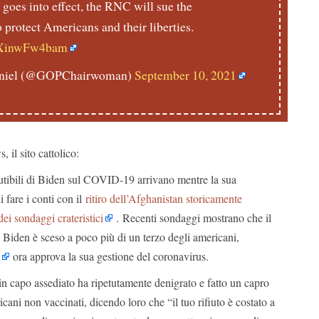
goes into effect, the RNC will sue the
 protect Americans and their liberties.
m/XinwFw4bam
niel (@GOPChairwoman)
September 10, 2021
il sito cattolico:
cutibili di Biden sul COVID-19 arrivano mentre la sua
 fare i conti con il
ritiro dell’Afghanistan storicamente
ei sondaggi crateristici
. Recenti sondaggi mostrano che il
 Biden è sceso a poco più di un terzo degli americani,
ora approva la sua gestione del coronavirus.
in capo assediato ha ripetutamente denigrato e fatto un capro
icani non vaccinati, dicendo loro che “il tuo rifiuto è costato a