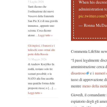
When his decree 
5 Luglio 2026
Tanti dicono che
administration to
l’ordinazione dei nuovi
pic.twitter.co
Vescovi della fraternità
San Pio X è di una gravità
— Ronna McDa
immensa , appunto uno
scisma. Cosa dicono
alcuni …
Leggi tutto »
Gli inglesi, i francesi e i
tedeschi sono ormai alle
Commenta LifeSite news, 
porte della Russia
31 Maggio 2026
“I passi legalmente dis
di Andrew Korybko In
amministrazione cerca di
realtà, restano solo tre
disastroso
e i
numeri d
scenari possibili: o la
NATO alla fine accetta
tasso di approvazione di
una qualche forma delle
mentre
meno della metà
proposte russe; o […] …
Leggi tutto »
Giovedì, il comandante 
espiatorio degli gli amer