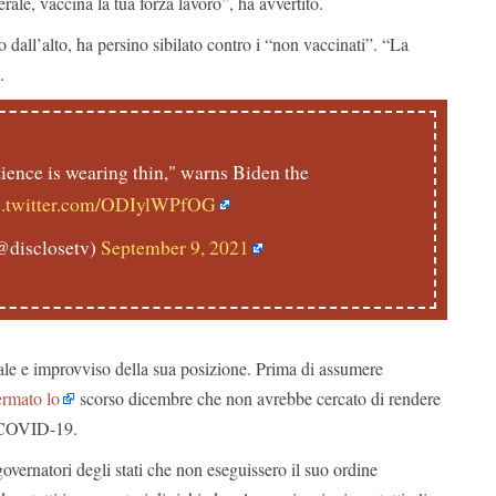
erale, vaccina la tua forza lavoro”, ha avvertito.
dall’alto, ha persino sibilato contro i “non vaccinati”. “La
.
ence is wearing thin," warns Biden the
c.twitter.com/ODIylWPfOG
@disclosetv)
September 9, 2021
ale e improvviso della sua posizione. Prima di assumere
ermato lo
scorso dicembre che non avrebbe cercato di rendere
o COVID-19.
overnatori degli stati che non eseguissero il suo ordine