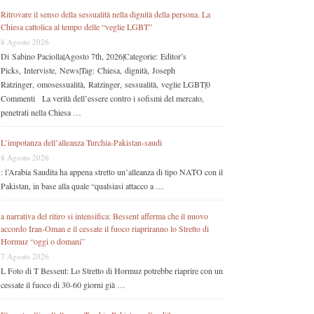
Ritrovare il senso della sessualità nella dignità della persona. La
Chiesa cattolica al tempo delle “veglie LGBT”
8 Agosto 2026
Di Sabino Paciolla|Agosto 7th, 2026|Categorie: Editor’s
Picks, Interviste, News|Tag: Chiesa, dignità, Joseph
Ratzinger, omosessualità, Ratzinger, sessualità, veglie LGBT|0
Commenti La verità dell’essere contro i sofismi del mercato,
penetrati nella Chiesa …
L’impotanza dell’alleanza Turchia-Pakistan-saudi
8 Agosto 2026
: l’Arabia Saudita ha appena stretto un’alleanza di tipo NATO con il
Pakistan, in base alla quale “qualsiasi attacco a …
a narrativa del ritiro si intensifica: Bessent afferma che il nuovo
accordo Iran-Oman e il cessate il fuoco riapriranno lo Stretto di
Hormuz “oggi o domani”
7 Agosto 2026
L Foto di T Bessent: Lo Stretto di Hormuz potrebbe riaprire con un
cessate il fuoco di 30-60 giorni già …