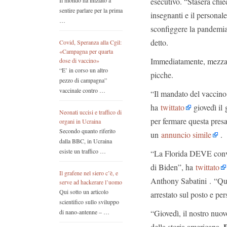
esecutivo. “Stasera chied
Il mondo ha iniziato a
sentire parlare per la prima
insegnanti e il personal
…
sconfiggere la pandemia,
detto.
Covid, Speranza alla Cgil:
«Campagna per quarta
Immediatamente, mezza d
dose di vaccino»
“E’ in corso un altro
picche.
pezzo di campagna”
vaccinale contro …
“Il mandato del vaccino 
ha
twittato
giovedì il 
Neonati uccisi e traffico di
per fermare questa presa
organi in Ucraina
Secondo quanto riferito
un
annuncio simile
.
dalla BBC, in Ucraina
esiste un traffico …
“La Florida DEVE convoc
di Biden”, ha
twittato
Il grafene nel siero c’è, e
Anthony Sabatini . “Qua
serve ad hackerare l’uomo
Qui sotto un articolo
arrestato sul posto e pe
scientifico sullo sviluppo
“Giovedì, il nostro nuo
di nano-antenne – …
P
della storia americana.