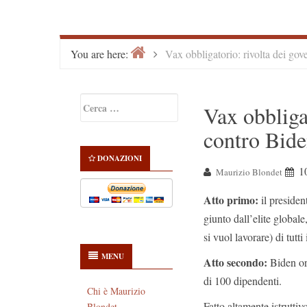
Home
>
You are here:
Vax obbligatorio: rivolta dei gov
Primary
Ricerca
Vax obbliga
Sidebar
per:
contro Bid
DONAZIONI
1
Maurizio Blondet
Atto primo:
il preside
giunto dall’elite global
si vuol lavorare) di tutti
MENU
Atto secondo:
Biden ord
di 100 dipendenti.
Chi è Maurizio
Fatto altamente istrutti
Blondet