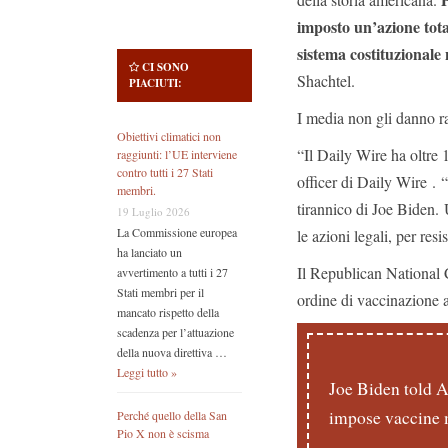
imposto un’azione tota
sistema costituzionale 
CI SONO
Shachtel.
PIACIUTI:
I media non gli danno r
Obiettivi climatici non
“Il Daily Wire ha oltre
raggiunti: l’UE interviene
contro tutti i 27 Stati
officer di Daily Wire .
membri.
tirannico di Joe Biden. 
19 Luglio 2026
La Commissione europea
le azioni legali, per res
ha lanciato un
Il Republican National 
avvertimento a tutti i 27
Stati membri per il
ordine di vaccinazione a
mancato rispetto della
scadenza per l’attuazione
della nuova direttiva …
Leggi tutto »
Joe Biden told 
impose vaccine 
Perché quello della San
Pio X non è scisma