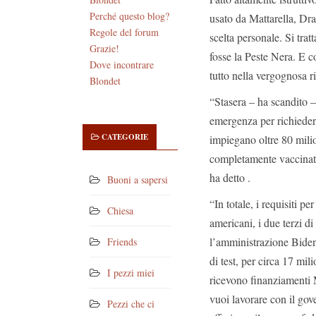
Perché questo blog?
usato da Mattarella, Dra
Regole del forum
scelta personale. Si trat
Grazie!
fosse la Peste Nera. E c
Dove incontrare
tutto nella vergognosa ri
Blondet
“Stasera – ha scandito 
emergenza per richiedere
CATEGORIE
impiegano oltre 80 milion
completamente vaccinati
ha detto .
Buoni a sapersi
“In totale, i requisiti p
Chiesa
americani, i due terzi di t
l’amministrazione Biden
Friends
di test, per circa 17 mil
I pezzi miei
ricevono finanziamenti 
vuoi lavorare con il gove
Pezzi che ci