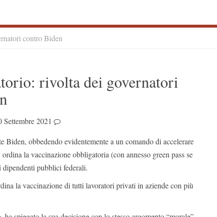
ernatori contro Biden
S
torio: rivolta dei governatori
S
en
0 Settembre 2021
nte Biden, obbedendo evidentemente a un comando di accelerare
e, ordina la vaccinazione obbligatoria (con annesso green pass se
 i dipendenti pubblici federali.
ina la vaccinazione di tutti lavoratori privati in aziende con più
vo, ha spiegato la sua decisione con lo stesso argomento “morale”