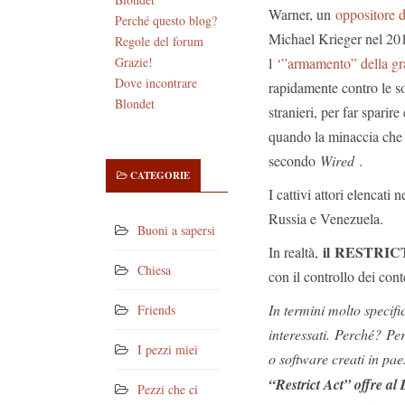
Warner, un
oppositore d
Perché questo blog?
Michael Krieger nel 20
Regole del forum
l
‘”armamento” della gr
Grazie!
Dove incontrare
rapidamente contro le so
Blondet
stranieri, per far sparire
quando la minaccia che 
secondo
Wired
.
CATEGORIE
I cattivi attori elencat
Russia e Venezuela.
Buoni a sapersi
il RESTRICT 
In realtà,
Chiesa
con il controllo dei cont
In termini molto specifi
Friends
interessati. Perché? Per
I pezzi miei
o software creati in pae
“Restrict Act” offre al 
Pezzi che ci