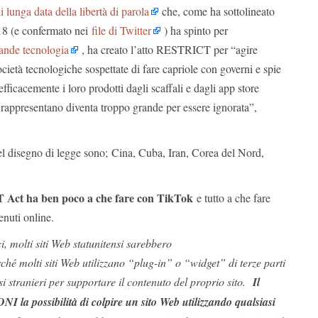
i lunga data della libertà di parola
che, come ha sottolineato
18 (e confermato nei
file di Twitter
) ha spinto per
ande tecnologia
, ha creato l’atto RESTRICT per “agire
cietà tecnologiche sospettate di fare capriole con governi e spie
 efficacemente i loro prodotti dagli scaffali e dagli app store
rappresentano diventa troppo grande per essere ignorata”,
i nel disegno di legge sono; Cina, Cuba, Iran, Corea del Nord,
Act ha ben poco a che fare con TikTok
e tutto a che fare
enuti online.
ci, molti siti Web statunitensi sarebbero
ché molti siti Web utilizzano “plug-in” o “widget” di terze parti
si stranieri per supportare il contenuto del proprio sito.
Il
DNI la possibilità di colpire un sito Web utilizzando qualsiasi