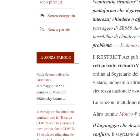
“contenuto straniero” o
sono piaciuti
piattaforma che il gover
Senza categoria
interessi; chiudere o a
passaggio di SB686 da
Senza parole
possibilità di chiudere
problema
. –
L’ultimo r
Il RESTRICT Act può an
SENZA PAROLE
reti private virtuali (
ordina al Segretario del
Papà Zelenski diventa
israeliano
vietare, indagare o altri
Il 6 maggio 2022 i
sicurezza nazionale assoc
genitori di Vladimir
#Zelensky hanno …
Le sanzioni includono mu
Il Pentagono ha stilato un
Altro tramite
Motivo
:
contratto per la “Ricerca
COVID-19” in Ucraina 3
Il linguaggio che des
mesi prima che il COVID-
confuso.
Il segretario a
19 esistesse ufficialmente