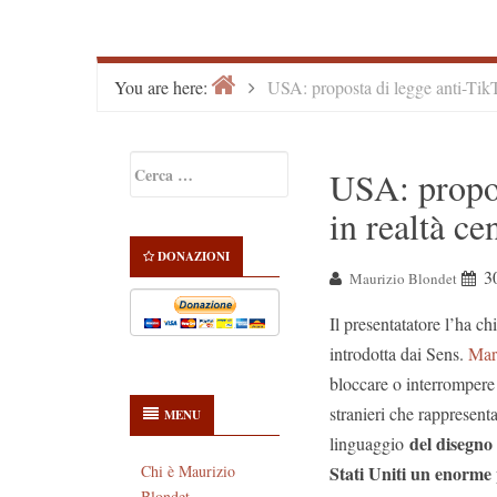
Home
>
You are here:
USA: proposta di legge anti-TikT
Primary
Ricerca
USA: propos
Sidebar
per:
in realtà ce
DONAZIONI
3
Maurizio Blondet
Il presentatatore l’ha c
introdotta dai Sens.
Mar
bloccare o interrompere 
stranieri che rappresenta
MENU
del disegno 
linguaggio
Stati Uniti un enorme 
Chi è Maurizio
Blondet