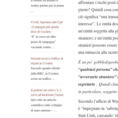
Il mondo ha iniziato a
affrontare i rischi posti
sentire parlare per la prima
giusto? Quindi cosa con
…
ciò significa “una transa
Covid, Speranza alla Cgil:
interesse”. Le entità de
«Campagna per quarta
un’entità soggetta alla g
dose di vaccino»
“E’ in corso un altro
straniero; e un’entità po
pezzo di campagna”
stranieri possono essere
vaccinale contro …
una minaccia alla sicure
Neonati uccisi e traffico di
È un po’ gobbledygoo
organi in Ucraina
Secondo quanto riferito
“qualsiasi persona” ch
dalla BBC, in Ucraina
“avversario straniero” o
esiste un traffico …
segretario
. Quindi chiu
Il grafene nel siero c’è, e
in particolare, soggetto
serve ad hackerare l’uomo
Qui sotto un articolo
Secondo l’ufficio di War
scientifico sullo sviluppo
è “impegnato in ‘sabota
di nano-antenne – …
Stati Uniti, causando ‘eff