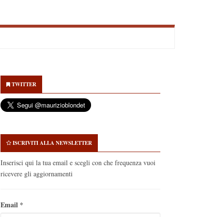
econdary
idebar
TWITTER
ISCRIVITI ALLA NEWSLETTER
Inserisci qui la tua email e scegli con che frequenza vuoi
ricevere gli aggiornamenti
Email
*