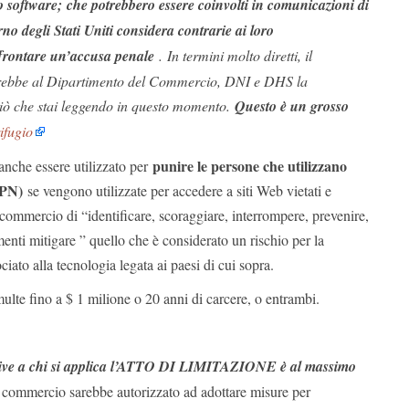
 software; che potrebbero essere coinvolti in comunicazioni di
no degli Stati Uniti considera contrarie ai loro
ffrontare un’accusa penale
. In termini molto diretti, il
rebbe al Dipartimento del Commercio, DNI e DHS la
 ciò che stai leggendo in questo momento.
Questo è un grosso
ifugio
punire le persone che utilizzano
che essere utilizzato per
VPN)
se vengono utilizzate per accedere a siti Web vietati e
 commercio di “identificare, scoraggiare, interrompere, prevenire,
menti mitigare ” quello che è considerato un rischio per la
iato alla tecnologia legata ai paesi di cui sopra.
lte fino a $ 1 milione o 20 anni di carcere, o entrambi.
crive a chi si applica l’ATTO DI LIMITAZIONE è al massimo
l commercio sarebbe autorizzato ad adottare misure per