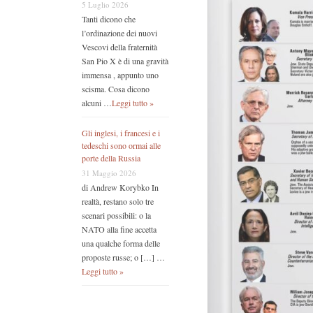
5 Luglio 2026
Tanti dicono che
l’ordinazione dei nuovi
Vescovi della fraternità
San Pio X è di una gravità
immensa , appunto uno
scisma. Cosa dicono
alcuni …
Leggi tutto »
Gli inglesi, i francesi e i
tedeschi sono ormai alle
porte della Russia
31 Maggio 2026
di Andrew Korybko In
realtà, restano solo tre
scenari possibili: o la
NATO alla fine accetta
una qualche forma delle
proposte russe; o […] …
Leggi tutto »