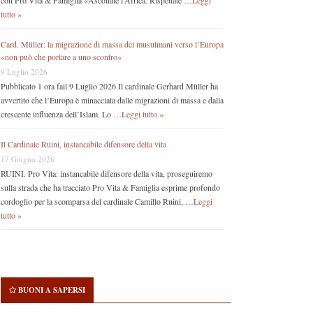
con Pro Vita & Famiglia «Ascoltate l’Africa. Rispettate …
Leggi
tutto »
Card. Müller: la migrazione di massa dei musulmani verso l’Europa
«non può che portare a uno scontro»
9 Luglio 2026
Pubblicato 1 ora fail 9 Luglio 2026 Il cardinale Gerhard Müller ha
avvertito che l’Europa è minacciata dalle migrazioni di massa e dalla
crescente influenza dell’Islam. Lo …
Leggi tutto »
Il Cardinale Ruini, instancabile difensore della vita
17 Giugno 2026
RUINI. Pro Vita: instancabile difensore della vita, proseguiremo
sulla strada che ha tracciato Pro Vita & Famiglia esprime profondo
cordoglio per la scomparsa del cardinale Camillo Ruini, …
Leggi
tutto »
BUONI A SAPERSI