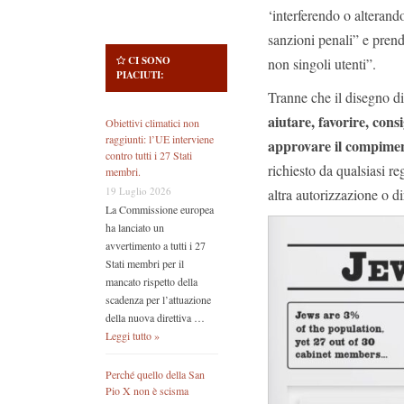
‘interferendo o alterando
sanzioni penali” e pre
CI SONO
non singoli utenti”.
PIACIUTI:
Tranne che il disegno d
aiutare, favorire, con
Obiettivi climatici non
raggiunti: l’UE interviene
approvare il compimen
contro tutti i 27 Stati
richiesto da qualsiasi re
membri.
19 Luglio 2026
altra autorizzazione o di
La Commissione europea
ha lanciato un
avvertimento a tutti i 27
Stati membri per il
mancato rispetto della
scadenza per l’attuazione
della nuova direttiva …
Leggi tutto »
Perché quello della San
Pio X non è scisma