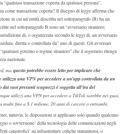
 da “qualsiasi transazione coperta da qualsiasi persona”,
ta come transazione coperta? Il disegno di legge afferma che
zione in cui un’entità descritta nel sottoparagrafo (B) ha un
scritte nel sottoparagrafo B sono un “avversario straniero;
iurisdizione di, o organizzata secondo le leggi di, un avversario
sseduta, diretta o controllata da” uno di questi. Gli avversari
 “qualsiasi governo o regime straniero” che il segretario ritenga
zza nazionale.
ked, ma
questo potrebbe essere letto per implicare che
e utilizza una VPN per accedere a un’app controllata da un
 dai suoi presunti scagnozzi è soggetta all’ira del
nque utilizzi una VPN per accedere a TikTok sarebbe nei guai,
 a multe fino a $ 1 milione, 20 anni di carcere o entrambi.
ner, tuttavia, le disposizioni si applicano solo quando qualcuno
ggio o sovversione’ della tecnologia delle comunicazioni negli
etti catastrofici’ su infrastrutture critiche statunitensi, o