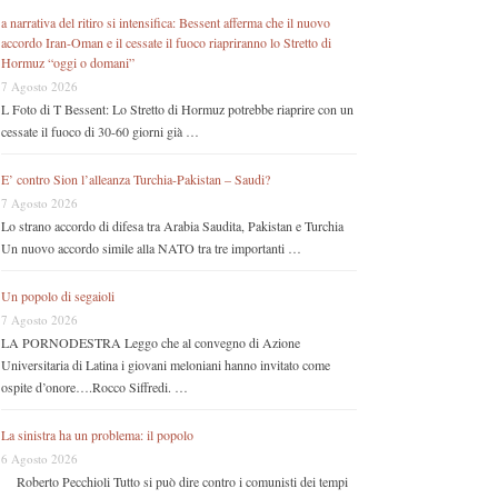
a narrativa del ritiro si intensifica: Bessent afferma che il nuovo
accordo Iran-Oman e il cessate il fuoco riapriranno lo Stretto di
Hormuz “oggi o domani”
7 Agosto 2026
L Foto di T Bessent: Lo Stretto di Hormuz potrebbe riaprire con un
cessate il fuoco di 30-60 giorni già …
E’ contro Sion l’alleanza Turchia-Pakistan – Saudi?
7 Agosto 2026
Lo strano accordo di difesa tra Arabia Saudita, Pakistan e Turchia
Un nuovo accordo simile alla NATO tra tre importanti …
Un popolo di segaioli
7 Agosto 2026
LA PORNODESTRA Leggo che al convegno di Azione
Universitaria di Latina i giovani meloniani hanno invitato come
ospite d’onore….Rocco Siffredi. …
La sinistra ha un problema: il popolo
6 Agosto 2026
Roberto Pecchioli Tutto si può dire contro i comunisti dei tempi