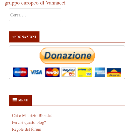
gruppo europeo di Vannacci
Primary
Ricerca
Sidebar
per:
DONAZIONI
MENU
Chi è Maurizio Blondet
Perché questo blog?
Regole del forum