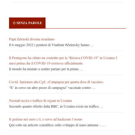
SENZA PAROLE
Papà Zelenski diventa israeliano
Il 6 maggio 2022 i genitori di Vladimir #Zelensky hanno …
Il Pentagono ha stilato un contratto per la “Ricerca COVID-19” in Ucraina 3
mesi prima che il COVID-19 esistesse ufficialmente
Il mondo ha iniziato a sentire parlare per la prima …
Covid, Speranza alla Cgil: «Campagna per quarta dose di vaccino»
“E’ in corso un altro pezzo di campagna” vaccinale contro …
Neonati uccisi e traffico di organi in Ucraina
Secondo quanto riferito dalla BBC, in Ucraina esiste un traffico …
Il grafene nel siero c’è, e serve ad hackerare l’uomo
Qui sotto un articolo scientifico sullo sviluppo di nano-antenne – …