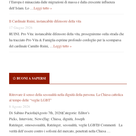
l’Europa è minacciata dalle migrazioni di massa e dalla crescente influenza
dell’Islam. Lo …
Leggi tutto »
Il Cardinale Ruini, instancabile difensore della vita
17 Giugno 2026
RUINI. Pro Vita: instancabile difensore della vita, proseguiremo sulla strada che
ha tracciato Pro Vita & Famiglia esprime profondo cordoglio per la scomparsa
del cardinale Camillo Ruini, …
Leggi tutto »
BUONI A SAPERSI
Ritrovare il senso della sessualità nella dignità della persona. La Chiesa cattolica
al tempo delle “veglie LGBT”
8 Agosto 2026
Di Sabino Paciolla|Agosto 7th, 2026|Categorie: Editor’s
Picks, Interviste, News|Tag: Chiesa, dignità, Joseph
Ratzinger, omosessualità, Ratzinger, sessualità, veglie LGBT|0 Commenti La
verità dell’essere contro i sofismi del mercato, penetrati nella Chiesa …