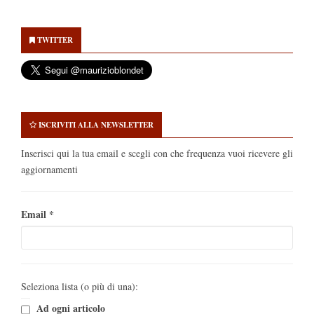
Secondary
Sidebar
TWITTER
ISCRIVITI ALLA NEWSLETTER
Inserisci qui la tua email e scegli con che frequenza vuoi ricevere gli
aggiornamenti
Email
*
Seleziona lista (o più di una):
Ad ogni articolo