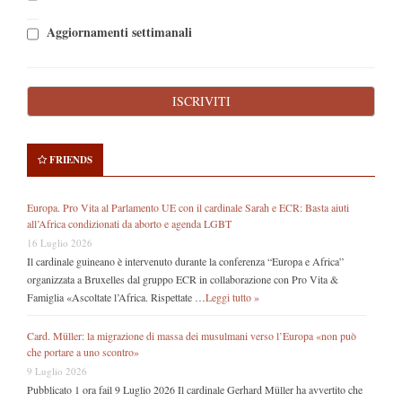
Aggiornamenti settimanali
FRIENDS
Europa. Pro Vita al Parlamento UE con il cardinale Sarah e ECR: Basta aiuti
all’Africa condizionati da aborto e agenda LGBT
16 Luglio 2026
Il cardinale guineano è intervenuto durante la conferenza “Europa e Africa”
organizzata a Bruxelles dal gruppo ECR in collaborazione con Pro Vita &
Famiglia «Ascoltate l’Africa. Rispettate …
Leggi tutto »
Card. Müller: la migrazione di massa dei musulmani verso l’Europa «non può
che portare a uno scontro»
9 Luglio 2026
Pubblicato 1 ora fail 9 Luglio 2026 Il cardinale Gerhard Müller ha avvertito che