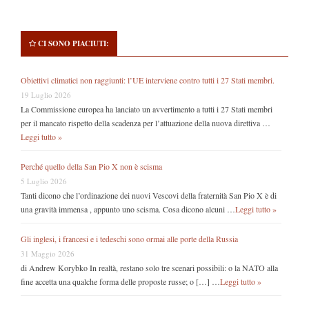
CI SONO PIACIUTI:
Obiettivi climatici non raggiunti: l’UE interviene contro tutti i 27 Stati membri.
19 Luglio 2026
La Commissione europea ha lanciato un avvertimento a tutti i 27 Stati membri
per il mancato rispetto della scadenza per l’attuazione della nuova direttiva …
Leggi tutto »
Perché quello della San Pio X non è scisma
5 Luglio 2026
Tanti dicono che l’ordinazione dei nuovi Vescovi della fraternità San Pio X è di
una gravità immensa , appunto uno scisma. Cosa dicono alcuni …
Leggi tutto »
Gli inglesi, i francesi e i tedeschi sono ormai alle porte della Russia
31 Maggio 2026
di Andrew Korybko In realtà, restano solo tre scenari possibili: o la NATO alla
fine accetta una qualche forma delle proposte russe; o […] …
Leggi tutto »