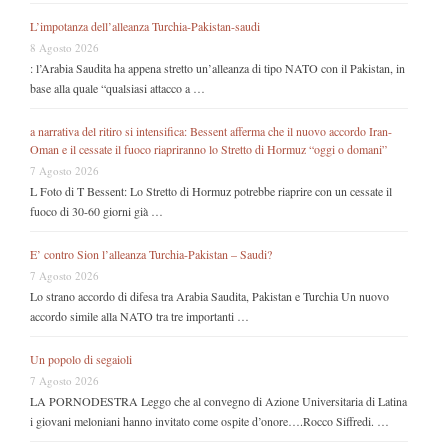
L’impotanza dell’alleanza Turchia-Pakistan-saudi
8 Agosto 2026
: l’Arabia Saudita ha appena stretto un’alleanza di tipo NATO con il Pakistan, in
base alla quale “qualsiasi attacco a …
a narrativa del ritiro si intensifica: Bessent afferma che il nuovo accordo Iran-
Oman e il cessate il fuoco riapriranno lo Stretto di Hormuz “oggi o domani”
7 Agosto 2026
L Foto di T Bessent: Lo Stretto di Hormuz potrebbe riaprire con un cessate il
fuoco di 30-60 giorni già …
E’ contro Sion l’alleanza Turchia-Pakistan – Saudi?
7 Agosto 2026
Lo strano accordo di difesa tra Arabia Saudita, Pakistan e Turchia Un nuovo
accordo simile alla NATO tra tre importanti …
Un popolo di segaioli
7 Agosto 2026
LA PORNODESTRA Leggo che al convegno di Azione Universitaria di Latina
i giovani meloniani hanno invitato come ospite d’onore….Rocco Siffredi. …