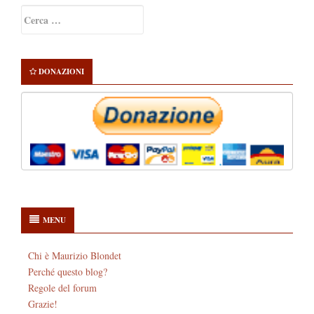
Primary
Ricerca
Sidebar
per:
DONAZIONI
MENU
Chi è Maurizio Blondet
Perché questo blog?
Regole del forum
Grazie!