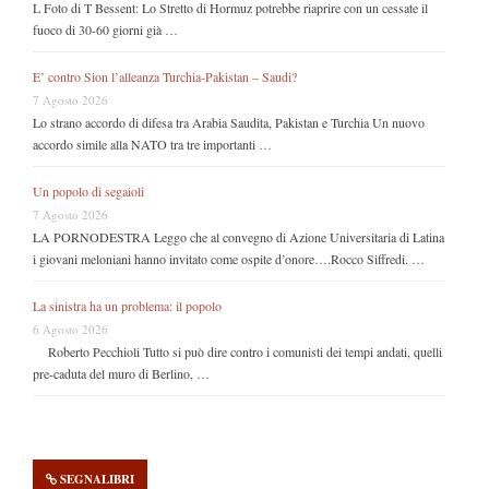
L Foto di T Bessent: Lo Stretto di Hormuz potrebbe riaprire con un cessate il
fuoco di 30-60 giorni già …
E’ contro Sion l’alleanza Turchia-Pakistan – Saudi?
7 Agosto 2026
Lo strano accordo di difesa tra Arabia Saudita, Pakistan e Turchia Un nuovo
accordo simile alla NATO tra tre importanti …
Un popolo di segaioli
7 Agosto 2026
LA PORNODESTRA Leggo che al convegno di Azione Universitaria di Latina
i giovani meloniani hanno invitato come ospite d’onore….Rocco Siffredi. …
La sinistra ha un problema: il popolo
6 Agosto 2026
Roberto Pecchioli Tutto si può dire contro i comunisti dei tempi andati, quelli
pre-caduta del muro di Berlino, …
SEGNALIBRI