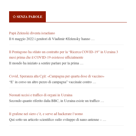
SENZA PAROLE
Papà Zelenski diventa israeliano
Il 6 maggio 2022 i genitori di Vladimir #Zelensky hanno …
Il Pentagono ha stilato un contratto per la “Ricerca COVID-19” in Ucraina 3
mesi prima che il COVID-19 esistesse ufficialmente
Il mondo ha iniziato a sentire parlare per la prima …
Covid, Speranza alla Cgil: «Campagna per quarta dose di vaccino»
“E’ in corso un altro pezzo di campagna” vaccinale contro …
Neonati uccisi e traffico di organi in Ucraina
Secondo quanto riferito dalla BBC, in Ucraina esiste un traffico …
Il grafene nel siero c’è, e serve ad hackerare l’uomo
Qui sotto un articolo scientifico sullo sviluppo di nano-antenne – …