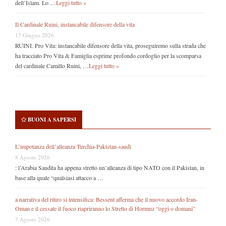
dell’Islam. Lo …
Leggi tutto »
Il Cardinale Ruini, instancabile difensore della vita
17 Giugno 2026
RUINI. Pro Vita: instancabile difensore della vita, proseguiremo sulla strada che
ha tracciato Pro Vita & Famiglia esprime profondo cordoglio per la scomparsa
del cardinale Camillo Ruini, …
Leggi tutto »
BUONI A SAPERSI
L’impotanza dell’alleanza Turchia-Pakistan-saudi
8 Agosto 2026
: l’Arabia Saudita ha appena stretto un’alleanza di tipo NATO con il Pakistan, in
base alla quale “qualsiasi attacco a …
a narrativa del ritiro si intensifica: Bessent afferma che il nuovo accordo Iran-
Oman e il cessate il fuoco riapriranno lo Stretto di Hormuz “oggi o domani”
7 Agosto 2026