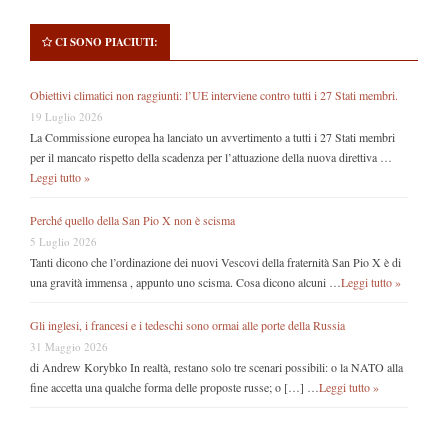
CI SONO PIACIUTI:
Obiettivi climatici non raggiunti: l’UE interviene contro tutti i 27 Stati membri.
19 Luglio 2026
La Commissione europea ha lanciato un avvertimento a tutti i 27 Stati membri
per il mancato rispetto della scadenza per l’attuazione della nuova direttiva …
Leggi tutto »
Perché quello della San Pio X non è scisma
5 Luglio 2026
Tanti dicono che l’ordinazione dei nuovi Vescovi della fraternità San Pio X è di
una gravità immensa , appunto uno scisma. Cosa dicono alcuni …
Leggi tutto »
Gli inglesi, i francesi e i tedeschi sono ormai alle porte della Russia
31 Maggio 2026
di Andrew Korybko In realtà, restano solo tre scenari possibili: o la NATO alla
fine accetta una qualche forma delle proposte russe; o […] …
Leggi tutto »