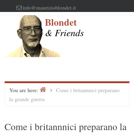
Skip
info@maurizioblondet.it
to
Blondet
content
& Friends
Home
>
You are here:
Come i britannnici preparano
la grande guerra
Come i britannnici preparano la