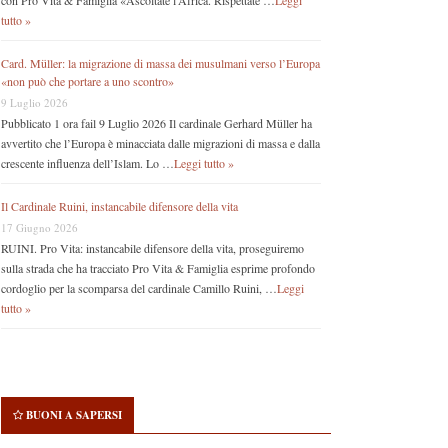
con Pro Vita & Famiglia «Ascoltate l’Africa. Rispettate …
Leggi
tutto »
Card. Müller: la migrazione di massa dei musulmani verso l’Europa
«non può che portare a uno scontro»
9 Luglio 2026
Pubblicato 1 ora fail 9 Luglio 2026 Il cardinale Gerhard Müller ha
avvertito che l’Europa è minacciata dalle migrazioni di massa e dalla
crescente influenza dell’Islam. Lo …
Leggi tutto »
Il Cardinale Ruini, instancabile difensore della vita
17 Giugno 2026
RUINI. Pro Vita: instancabile difensore della vita, proseguiremo
sulla strada che ha tracciato Pro Vita & Famiglia esprime profondo
cordoglio per la scomparsa del cardinale Camillo Ruini, …
Leggi
tutto »
BUONI A SAPERSI