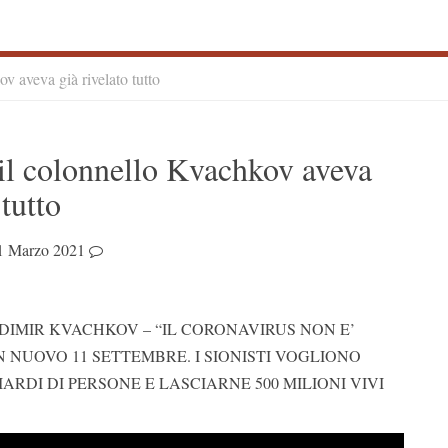
v aveva già rivelato tutto
S
il colonnello Kvachkov aveva
S
 tutto
1 Marzo 2021
IMIR KVACHKOV – “IL CORONAVIRUS NON E’
N NUOVO 11 SETTEMBRE. I SIONISTI VOGLIONO
ARDI DI PERSONE E LASCIARNE 500 MILIONI VIVI