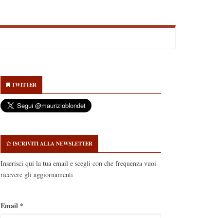
econdary
idebar
TWITTER
ISCRIVITI ALLA NEWSLETTER
Inserisci qui la tua email e scegli con che frequenza vuoi
ricevere gli aggiornamenti
Email
*