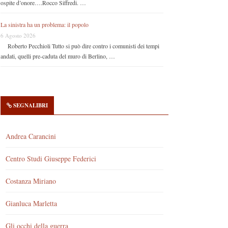
ospite d’onore….Rocco Siffredi. …
La sinistra ha un problema: il popolo
6 Agosto 2026
Roberto Pecchioli Tutto si può dire contro i comunisti dei tempi
andati, quelli pre-caduta del muro di Berlino, …
SEGNALIBRI
Andrea Carancini
Centro Studi Giuseppe Federici
Costanza Miriano
Gianluca Marletta
Gli occhi della guerra