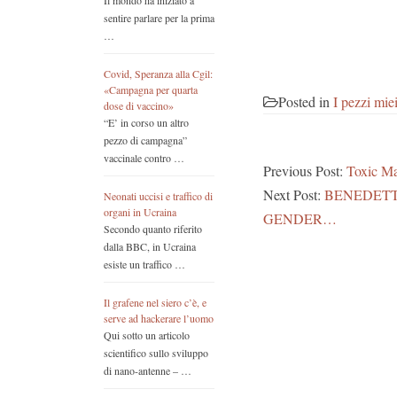
Il mondo ha iniziato a
sentire parlare per la prima
…
Covid, Speranza alla Cgil:
«Campagna per quarta
Posted in
I pezzi mie
dose di vaccino»
“E’ in corso un altro
pezzo di campagna”
vaccinale contro …
Previous Post:
Toxic Ma
Next Post:
BENEDETTO
Neonati uccisi e traffico di
organi in Ucraina
GENDER…
Secondo quanto riferito
dalla BBC, in Ucraina
esiste un traffico …
Il grafene nel siero c’è, e
serve ad hackerare l’uomo
Qui sotto un articolo
scientifico sullo sviluppo
di nano-antenne – …