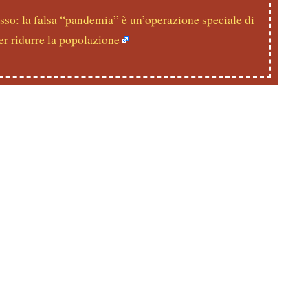
sso: la falsa “pandemia” è un’operazione speciale di
er ridurre la popolazione