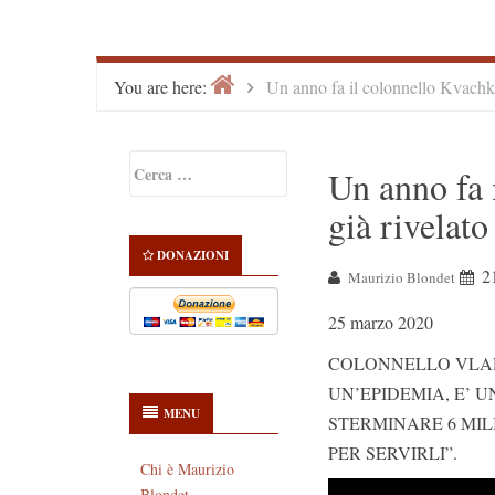
Home
>
You are here:
Un anno fa il colonnello Kvachko
Primary
Ricerca
Un anno fa 
Sidebar
per:
già rivelato
DONAZIONI
2
Maurizio Blondet
25 marzo 2020
COLONNELLO VLAD
UN’EPIDEMIA, E’ U
MENU
STERMINARE 6 MILI
PER SERVIRLI”.
Chi è Maurizio
Video
Blondet