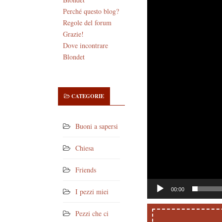
Perché questo blog?
Player
Regole del forum
Grazie!
Dove incontrare
Blondet
CATEGORIE
Buoni a sapersi
Chiesa
Friends
00:00
I pezzi miei
Pezzi che ci