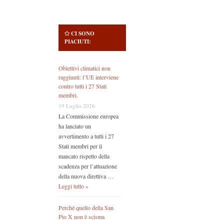
CI SONO
PIACIUTI:
Obiettivi climatici non
raggiunti: l’UE interviene
contro tutti i 27 Stati
membri.
19 Luglio 2026
La Commissione europea
ha lanciato un
avvertimento a tutti i 27
Stati membri per il
mancato rispetto della
scadenza per l’attuazione
della nuova direttiva …
Leggi tutto »
Perché quello della San
Pio X non è scisma