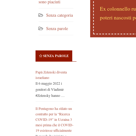
sono piaciuti
Ex colonnello ru
Senza categoria
poteri nascosti p
Senza parole
SENZA PAROLE
Papà Zelenski diventa
israeliano
Il 6 maggio 2022 i
genitori di Vladimir
#Zelensky hanno …
Il Pentagono ha stilato un
contratto per la “Ricerca
COVID-19” in Ucraina 3
mesi prima che il COVID-
19 esistesse ufficialmente