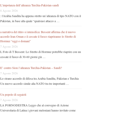
L’impotanza dell’alleanza Turchia-Pakistan-saudi
8 Agosto 2026
: l’Arabia Saudita ha appena stretto un’alleanza di tipo NATO con il
Pakistan, in base alla quale “qualsiasi attacco a …
a narrativa del ritiro si intensifica: Bessent afferma che il nuovo
accordo Iran-Oman e il cessate il fuoco riapriranno lo Stretto di
Hormuz “oggi o domani”
7 Agosto 2026
L Foto di T Bessent: Lo Stretto di Hormuz potrebbe riaprire con un
cessate il fuoco di 30-60 giorni già …
E’ contro Sion l’alleanza Turchia-Pakistan – Saudi?
7 Agosto 2026
Lo strano accordo di difesa tra Arabia Saudita, Pakistan e Turchia
Un nuovo accordo simile alla NATO tra tre importanti …
Un popolo di segaioli
7 Agosto 2026
LA PORNODESTRA Leggo che al convegno di Azione
Universitaria di Latina i giovani meloniani hanno invitato come