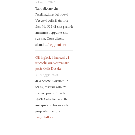
5 Luglio 2026
Tanti dicono che
l’ordinazione dei nuovi
Vescovi della fraternità
San Pio X è di una gravità
immensa , appunto uno
scisma. Cosa dicono
alcuni …
Leggi tutto »
Gli inglesi, i francesi e i
tedeschi sono ormai alle
porte della Russia
31 Maggio 2026
di Andrew Korybko In
realtà, restano solo tre
scenari possibili: o la
NATO alla fine accetta
una qualche forma delle
proposte russe; o […] …
Leggi tutto »