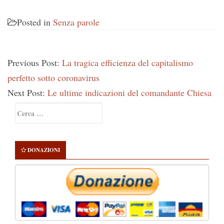
Posted in
Senza parole
Previous Post:
La tragica efficienza del capitalismo
perfetto sotto coronavirus
Next Post:
Le ultime indicazioni del comandante Chiesa
Primary
Ricerca
Sidebar
per:
DONAZIONI