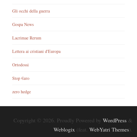
Gli occhi della guerra
Gospa News
Lacrimae Rerum
Lettera ai cristiani d'Europa
Ortodossi
Stop €uro
zero hedge
Copyright © 2026. Proudly Powered by
WordPress
&
Weblogix
(feat.
WebYatri Themes
).