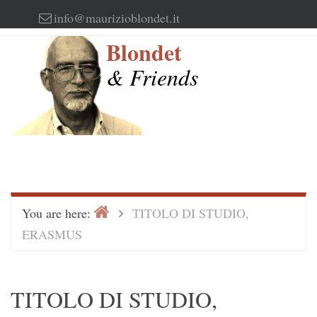
Skip
info@maurizioblondet.it
to
Blondet
content
& Friends
Home
>
You are here:
TITOLO DI STUDIO,
ERASMUS
TITOLO DI STUDIO,