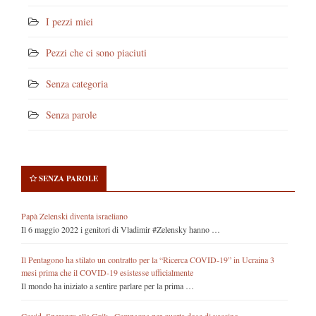
I pezzi miei
Pezzi che ci sono piaciuti
Senza categoria
Senza parole
SENZA PAROLE
Papà Zelenski diventa israeliano
Il 6 maggio 2022 i genitori di Vladimir #Zelensky hanno …
Il Pentagono ha stilato un contratto per la “Ricerca COVID-19” in Ucraina 3
mesi prima che il COVID-19 esistesse ufficialmente
Il mondo ha iniziato a sentire parlare per la prima …
Covid, Speranza alla Cgil: «Campagna per quarta dose di vaccino»