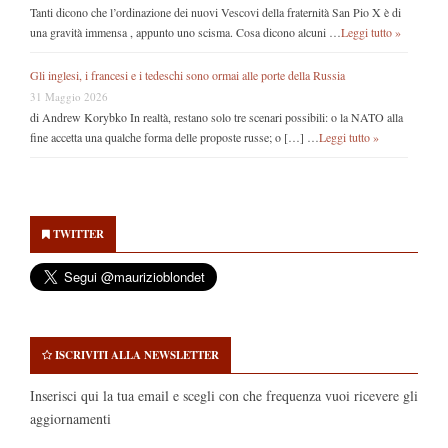
Tanti dicono che l’ordinazione dei nuovi Vescovi della fraternità San Pio X è di
una gravità immensa , appunto uno scisma. Cosa dicono alcuni …
Leggi tutto »
Gli inglesi, i francesi e i tedeschi sono ormai alle porte della Russia
31 Maggio 2026
di Andrew Korybko In realtà, restano solo tre scenari possibili: o la NATO alla
fine accetta una qualche forma delle proposte russe; o […] …
Leggi tutto »
Secondary
Sidebar
TWITTER
ISCRIVITI ALLA NEWSLETTER
Inserisci qui la tua email e scegli con che frequenza vuoi ricevere gli
aggiornamenti