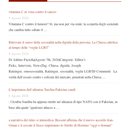
vitamina C in vena contro il cancro
9 Agosto 2026
Vitamina C contro il tumore? Sì, ma non per via orale: la scoperta degli scenziati
che cambia tutto sabato 8 …
Ritrovare il senso della sessualità nella dignità della persona. La Chiesa cattolica
al tempo delle “veglie LGBT”
8 Agosto 2026
Di Sabino Paciolla|Agosto 7th, 2026|Categorie: Editor’s
Picks, Interviste, News|Tag: Chiesa, dignità, Joseph
Ratzinger, omosessualità, Ratzinger, sessualità, veglie LGBT|0 Commenti La
verità dell’essere contro i sofismi del mercato, penetrati nella Chiesa …
L’impotanza dell’alleanza Turchia-Pakistan-saudi
8 Agosto 2026
: l’Arabia Saudita ha appena stretto un’alleanza di tipo NATO con il Pakistan, in
base alla quale “qualsiasi attacco a …
a narrativa del ritiro si intensifica: Bessent afferma che il nuovo accordo Iran-
Oman e il cessate il fuoco riapriranno lo Stretto di Hormuz “oggi o domani”