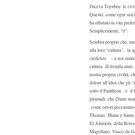
Diceva Toynbee: le civi
Questo, come ogni suici
ha rifiutato la vita pre
Semplicemente, “è”.
Sembra proprio che, ment
alla loro “cultura”, la s
credenze – a noi siamo 
cultura di tremila anni;
nostra propria civiltà,
dolore all’idea che gli
sotto il Pantheon e il b
piramidi; che Dante non
come orrori peccaminosi
Thomas Mann e Santa Ter
El Alamein, della Beres
Magellano, Vasco da Gam