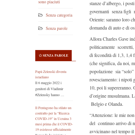
sono piaciuti
stanze d’albergo, i post
governanti senza figli r
Senza categoria
Oriente: saranno loro c
domanda di auto e di os
Senza parole
Allora Charles Gave ind
politicamente scorretti
di fecondità di 1,3, 1,4
SENZA PAROLE
(che significa, da noi,
popolazione sia “solo” 
Papà Zelenski diventa
israeliano
rovesciamento: i nipoti 
Il 6 maggio 2022 i
10, poi li supereranno. 
genitori di Vladimir
#Zelensky hanno …
d’origine musulmana. Lo
Belgio e Olanda.
Il Pentagono ha stilato un
contratto per la “Ricerca
“Attenzione: le mie no
COVID-19” in Ucraina 3
del continuo arrivo di n
mesi prima che il COVID-
19 esistesse ufficialmente
avvicinano nel tempo il