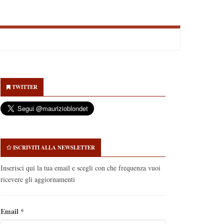
econdary
idebar
TWITTER
ISCRIVITI ALLA NEWSLETTER
Inserisci qui la tua email e scegli con che frequenza vuoi
ricevere gli aggiornamenti
Email
*