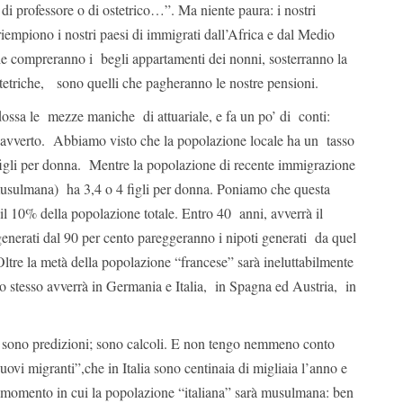
i di professore o di ostetrico…”. Ma niente paura: i nostri
iempiono i nostri paesi di immigrati dall’Africa e dal Medio
he compreranno i begli appartamenti dei nonni, sosterranno la
tetriche, sono quelli che pagheranno le nostre pensioni.
ossa le mezze maniche di attuariale, e fa un po’ di conti:
, avverto. Abbiamo visto che la popolazione locale ha un tasso
 figli per donna. Mentre la popolazione di recente immigrazione
 musulmana) ha 3,4 o 4 figli per donna. Poniamo che questa
il 10% della popolazione totale. Entro 40 anni, avverrà il
generati dal 90 per cento pareggeranno i nipoti generati da quel
Oltre la metà della popolazione “francese” sarà ineluttabilmente
 stesso avverrà in Germania e Italia, in Spagna ed Austria, in
n sono predizioni; sono calcoli. E non tengo nemmeno conto
uovi migranti”,che in Italia sono centinaia di migliaia l’anno e
 momento in cui la popolazione “italiana” sarà musulmana: ben