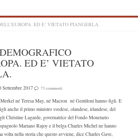
ELL’EUROPA. ED E’ VIETATO PIANGERLA.
S
O DEMOGRAFICO
S
OPA. ED E’ VIETATO
LA.
0 Settembre 2017
73 commenti
a Merkel né Teresa May, né Macron né Gentiloni hanno figli. E
gli anche il primo ministro svedese, olandese, irlandese, del
li Christine Lagarde, governatrice del Fondo Monetario
 spagnolo Mariano Rajoy e il belga Charles Michel ne hanno
a volta nella storia che questo avviene, dice Charles Gave,