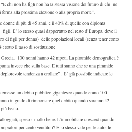
“E chi non ha figli non ha la stessa visione del futuro di chi ne
si ferma alla prossima elezione o alla propria morte”.
e donne di più di 45 anni, e il 40% di quelle con diploma
 figli. E’ lo stesso quasi dappertutto nel resto d’Europa, dove il
ro di figli per donna) delle popolazioni locali (senza tener conto
 : sotto il tasso di sostituzione.
 e Grecia, 100 nonni hanno 42 nipoti. La piramide demografica è
 punta invece che sulla base. E tutti sanno che se una piramide
 deplorevole tendenza a crollare” . E’ già possibile indicare le
o emesso un debito pubblico gigantesco quando erano 100.
ranno in grado di rimborsare quel debito quando saranno 42,
 più beato.
 alloggiati, spesso molto bene. L’immobiliare crescerà quando
mpratori per cento venditori? E lo stesso vale per le auto, le