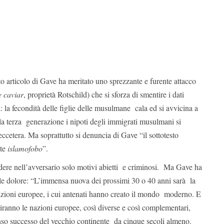
sto articolo di Gave ha meritato uno sprezzante e furente attacco
 caviar
, proprietà Rotschild) che si sforza di smentire i dati
a: la fecondità delle figlie delle musulmane cala ed si avvicina a
lla terza generazione i nipoti degli immigrati musulmani si
ccetera. Ma soprattutto si denuncia di Gave “il sottotesto
nte
islamofobo
”.
edere nell’avversario solo motivi abietti e criminosi. Ma Gave ha
le dolore: “L’immensa nuova dei prossimi 30 o 40 anni sarà la
zioni europee, i cui antenati hanno creato il mondo moderno. E
iranno le nazioni europee, così diverse e così complementari,
so successo del vecchio continente da cinque secoli almeno.