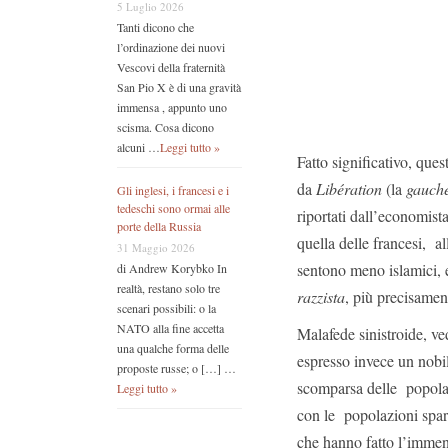
5 Luglio 2026
Tanti dicono che
l’ordinazione dei nuovi
Vescovi della fraternità
San Pio X è di una gravità
immensa , appunto uno
scisma. Cosa dicono
alcuni …
Leggi tutto »
Fatto significativo, que
da
Libération
(la
gauche
Gli inglesi, i francesi e i
tedeschi sono ormai alle
riportati dall’economist
porte della Russia
quella delle francesi, a
31 Maggio 2026
sentono meno islamici, e
di Andrew Korybko In
realtà, restano solo tre
razzista
, più precisame
scenari possibili: o la
NATO alla fine accetta
Malafede sinistroide, v
una qualche forma delle
espresso invece un nobi
proposte russe; o […] …
scomparsa delle popola
Leggi tutto »
con le popolazioni spar
che hanno fatto l’immen