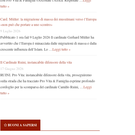
con Pro Vita & Famiglia «Ascoltate l’Africa. Rispettate …
Leggi
tutto »
Card. Müller: la migrazione di massa dei musulmani verso l’Europa
«non può che portare a uno scontro»
9 Luglio 2026
Pubblicato 1 ora fail 9 Luglio 2026 Il cardinale Gerhard Müller ha
avvertito che l’Europa è minacciata dalle migrazioni di massa e dalla
crescente influenza dell’Islam. Lo …
Leggi tutto »
Il Cardinale Ruini, instancabile difensore della vita
17 Giugno 2026
RUINI. Pro Vita: instancabile difensore della vita, proseguiremo
sulla strada che ha tracciato Pro Vita & Famiglia esprime profondo
cordoglio per la scomparsa del cardinale Camillo Ruini, …
Leggi
tutto »
BUONI A SAPERSI