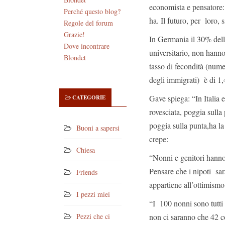
economista e pensatore: 
Perché questo blog?
ha. Il futuro, per loro, 
Regole del forum
Grazie!
In Germania il 30% dell
Dove incontrare
universitario, non hanno
Blondet
tasso di fecondità (nume
degli immigrati) è di 1,4
Gave spiega: “In Italia
CATEGORIE
rovesciata, poggia sulla
poggia sulla punta,ha la
Buoni a sapersi
crepe:
Chiesa
“Nonni e genitori hann
Pensare che i nipoti sa
Friends
appartiene all’ottimismo
I pezzi miei
“I 100 nonni sono tutti
non ci saranno che 42 co
Pezzi che ci