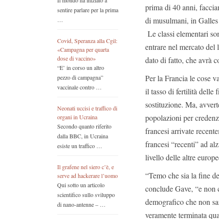
Il mondo ha iniziato a
prima di 40 anni, faccia
sentire parlare per la prima
di musulmani, in Galles
…
Le classi elementari so
Covid, Speranza alla Cgil:
entrare nel mercato del
«Campagna per quarta
dose di vaccino»
dato di fatto, che avrà c
“E’ in corso un altro
Per la Francia le cose v
pezzo di campagna”
vaccinale contro …
il tasso di fertilità dell
sostituzione. Ma, avvert
Neonati uccisi e traffico di
popolazioni per credenze 
organi in Ucraina
Secondo quanto riferito
francesi arrivate recen
dalla BBC, in Ucraina
francesi “recenti” ad alz
esiste un traffico …
livello delle altre europe
Il grafene nel siero c’è, e
“Temo che sia la fine de
serve ad hackerare l’uomo
Qui sotto un articolo
conclude Gave, “e non ci
scientifico sullo sviluppo
demografico che non sar
di nano-antenne – …
veramente terminata qua