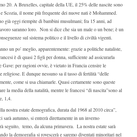
mo 20. A Bruxelles, capitale della UE, il 25% delle nascite sono
 e Scozia, il nome più frequente dei nuove nati è Mohammed.
no già oggi riempite di bambini musulmani; fra 15 anni, ad
 lavoro saranno loro. Non si dice che sia un male o un bene; è un
onseguenze sul sistema politico e il livello di civiltà vigenti.
anno un po’ meglio, apparentemente: grazie a politiche nataliste,
e francesi è di quasi 2 figli per donna, sufficiente ad assicurarla
e Gave: per ragioni ovvie, è vietato in Francia censire le
religiose. E dunque nessuno sa il tasso di fertilità “delle
temente, come si usa chiamarle. Quasi certamente sono queste
are la media della natalità, mentre le francesi “di nascita”sono al
e, 1,4.
lla nostra estate demografica, durata dal 1968 al 2010 circa”,
 sarà autunno, si entrerà direttamente in un inverno
à seguito, temo, da alcuna primavera. La nostra estate sarà
ndo la demografia si rovescerà e saremo diventati minoritari nel