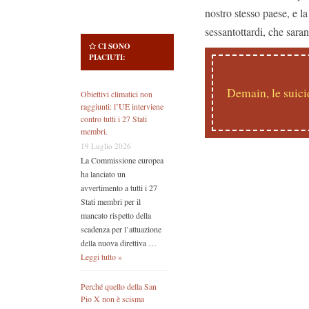
nostro stesso paese, e l
sessantottardi, che saran
CI SONO
PIACIUTI:
Demain, le suic
Obiettivi climatici non
raggiunti: l’UE interviene
contro tutti i 27 Stati
membri.
19 Luglio 2026
La Commissione europea
ha lanciato un
avvertimento a tutti i 27
Stati membri per il
mancato rispetto della
scadenza per l’attuazione
della nuova direttiva …
Leggi tutto »
Perché quello della San
Pio X non è scisma