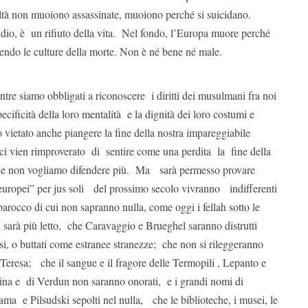
ltà non muoiono assassinate, muoiono perché si suicidano.
dio, è un rifiuto della vita. Nel fondo, l’Europa muore perché
ferendo le culture della morte. Non è né bene né male.
re siamo obbligati a riconoscere i diritti dei musulmani fra noi
pecificità della loro mentalità e la dignità dei loro costumi e
vietato anche piangere la fine della nostra impareggiabile
 ci vien rimproverato di sentire come una perdita la fine della
 che non vogliamo difendere più. Ma sarà permesso provare
 “europei” per jus soli del prossimo secolo vivranno indifferenti
arocco di cui non sapranno nulla, come oggi i fellah sotto le
 sarà più letto, che Caravaggio e Brueghel saranno distrutti
, o buttati come estranee stranezze; che non si rileggeranno
esa; che il sangue e il fragore delle Termopili , Lepanto e
ina e di Verdun non saranno onorati, e i grandi nomi di
a e Pilsudski sepolti nel nulla, che le biblioteche, i musei, le