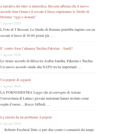
a narrativa del ritiro si intensifica: Bessent afferma che il nuovo
accordo Iran-Oman e il cessate il fuoco riapriranno lo Stretto di
Hormuz “oggi o domani”
7 Agosto 2026
L Foto di T Bessent: Lo Stretto di Hormuz potrebbe riaprire con un
cessate il fuoco di 30-60 giorni già …
E’ contro Sion l’alleanza Turchia-Pakistan – Saudi?
7 Agosto 2026
Lo strano accordo di difesa tra Arabia Saudita, Pakistan e Turchia
Un nuovo accordo simile alla NATO tra tre importanti …
Un popolo di segaioli
7 Agosto 2026
LA PORNODESTRA Leggo che al convegno di Azione
Universitaria di Latina i giovani meloniani hanno invitato come
ospite d’onore….Rocco Siffredi. …
La sinistra ha un problema: il popolo
6 Agosto 2026
Roberto Pecchioli Tutto si può dire contro i comunisti dei tempi