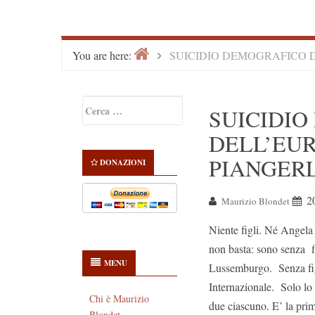
Home
>
You are here:
SUICIDIO DEMOGRAFICO D
Primary
Ricerca
SUICIDI
Sidebar
per:
DELL’EUR
PIANGER
DONAZIONI
2
Maurizio Blondet
Niente figli. Né Angel
non basta: sono senza fi
MENU
Lussemburgo. Senza fig
Internazionale. Solo lo
Chi è Maurizio
due ciascuno. E’ la prim
Blondet