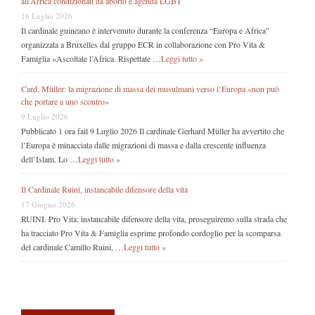
all’Africa condizionati da aborto e agenda LGBT
16 Luglio 2026
Il cardinale guineano è intervenuto durante la conferenza “Europa e Africa”
organizzata a Bruxelles dal gruppo ECR in collaborazione con Pro Vita &
Famiglia «Ascoltate l’Africa. Rispettate …
Leggi tutto »
Card. Müller: la migrazione di massa dei musulmani verso l’Europa «non può
che portare a uno scontro»
9 Luglio 2026
Pubblicato 1 ora fail 9 Luglio 2026 Il cardinale Gerhard Müller ha avvertito che
l’Europa è minacciata dalle migrazioni di massa e dalla crescente influenza
dell’Islam. Lo …
Leggi tutto »
Il Cardinale Ruini, instancabile difensore della vita
17 Giugno 2026
RUINI. Pro Vita: instancabile difensore della vita, proseguiremo sulla strada che
ha tracciato Pro Vita & Famiglia esprime profondo cordoglio per la scomparsa
del cardinale Camillo Ruini, …
Leggi tutto »