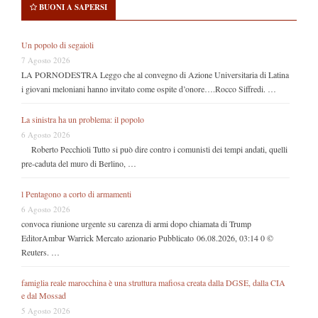
BUONI A SAPERSI
Un popolo di segaioli
7 Agosto 2026
LA PORNODESTRA Leggo che al convegno di Azione Universitaria di Latina
i giovani meloniani hanno invitato come ospite d’onore….Rocco Siffredi. …
La sinistra ha un problema: il popolo
6 Agosto 2026
Roberto Pecchioli Tutto si può dire contro i comunisti dei tempi andati, quelli
pre-caduta del muro di Berlino, …
l Pentagono a corto di armamenti
6 Agosto 2026
convoca riunione urgente su carenza di armi dopo chiamata di Trump
EditorAmbar Warrick Mercato azionario Pubblicato 06.08.2026, 03:14 0 ©
Reuters. …
famiglia reale marocchina è una struttura mafiosa creata dalla DGSE, dalla CIA
e dal Mossad
5 Agosto 2026