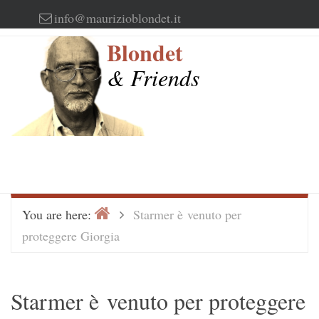
Skip
info@maurizioblondet.it
to
Blondet
content
& Friends
Home
>
You are here:
Starmer è venuto per
proteggere Giorgia
Starmer è venuto per proteggere