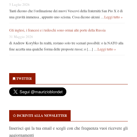
5 Luglio 2026
Tanti dicono che l’ordinazione dei nuovi Vescovi della fraternità San Pio X è di
una gravità immensa , appunto uno scisma. Cosa dicono alcuni …
Leggi tutto »
Gli inglesi, i francesi e i tedeschi sono ormai alle porte della Russia
31 Maggio 2026
di Andrew Korybko In realtà, restano solo tre scenari possibili: o la NATO alla
fine accetta una qualche forma delle proposte russe; o […] …
Leggi tutto »
Secondary
Sidebar
TWITTER
ISCRIVITI ALLA NEWSLETTER
Inserisci qui la tua email e scegli con che frequenza vuoi ricevere gli
aggiornamenti