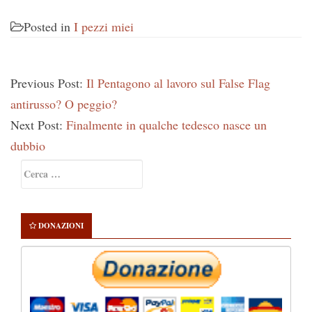
Posted in
I pezzi miei
Previous Post:
Il Pentagono al lavoro sul False Flag
antirusso? O peggio?
Next Post:
Finalmente in qualche tedesco nasce un
dubbio
Primary
Ricerca
Sidebar
per:
DONAZIONI