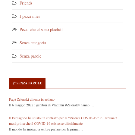
Friends
I pezzi miei
Pezzi che ci sono piaciuti
Senza categoria
Senza parole
SENZA PAROLE
Papà Zelenski diventa israeliano
Il 6 maggio 2022 i genitori di Vladimir #Zelensky hanno …
Il Pentagono ha stilato un contratto per la “Ricerca COVID-19” in Ucraina 3
mesi prima che il COVID-19 esistesse ufficialmente
Il mondo ha iniziato a sentire parlare per la prima …