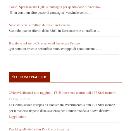
Covid, Speranza alla Cgil: «Campagna per quarta dose di vaccino»
“E’ in corso un altro pezzo di campagna” vaccinale contro …
Neonati uccisi e traffico di organi in Ucraina
Secondo quanto riferito dalla BBC, in Ucraina esiste un traffico …
Il grafene nel siero c’è, e serve ad hackerare l’uomo
Qui sotto un articolo scientifico sullo sviluppo di nano-antenne – …
CI SONO PIACIUTI:
Obiettivi climatici non raggiunti: l’UE interviene contro tutti i 27 Stati membri.
19 Luglio 2026
La Commissione europea ha lanciato un avvertimento a tutti i 27 Stati membri
per il mancato rispetto della scadenza per l’attuazione della nuova direttiva …
Leggi tutto »
Perché quello della San Pio X non è scisma