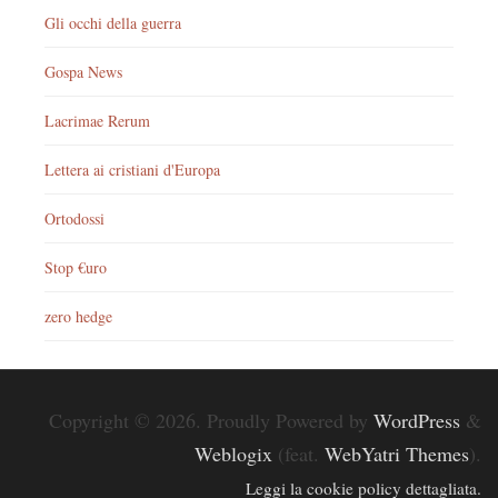
Gli occhi della guerra
Gospa News
Lacrimae Rerum
Lettera ai cristiani d'Europa
Ortodossi
Stop €uro
zero hedge
Copyright © 2026. Proudly Powered by
WordPress
&
Weblogix
(feat.
WebYatri Themes
).
Leggi la cookie policy dettagliata.