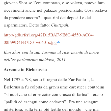
giovane Shor se l’era comprato, e se voleva, poteva fare
ricevimenti anche nel palazzo presidenziale. Cosa restava
da prendere ancora? I quattrini dei depositi e dei
risparmiatori. Detto fatto:
Chutzpah
.
http://gdb.rferl.org/42D15BAF-9E8C-4550-AC04-
08F99D4FB7D0_w640_s.jpg
Ilan Shor con la sua Jasmine al ricevimento di nozze
nell’ex parlamento moldavo, 2011.
Avvenne in Bielorussia
Nel 1797 e ’98, sotto il regno dello Zar Paolo I, la
Bielorussia fu colpita da gravissime carestie: i contadini
“si nutrivano di erbe cotte con crusca di farina” , erano
“pallidi ed esangui come cadaveri”. Era una sciagura
misteriosa, sulla terra più fertile del mondo che mai