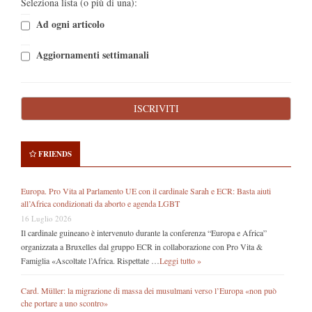
Seleziona lista (o più di una):
Ad ogni articolo
Aggiornamenti settimanali
FRIENDS
Europa. Pro Vita al Parlamento UE con il cardinale Sarah e ECR: Basta aiuti
all’Africa condizionati da aborto e agenda LGBT
16 Luglio 2026
Il cardinale guineano è intervenuto durante la conferenza “Europa e Africa”
organizzata a Bruxelles dal gruppo ECR in collaborazione con Pro Vita &
Famiglia «Ascoltate l’Africa. Rispettate …
Leggi tutto »
Card. Müller: la migrazione di massa dei musulmani verso l’Europa «non può
che portare a uno scontro»