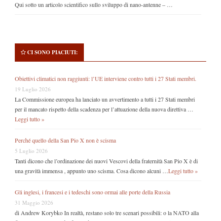
Qui sotto un articolo scientifico sullo sviluppo di nano-antenne – …
CI SONO PIACIUTI:
Obiettivi climatici non raggiunti: l’UE interviene contro tutti i 27 Stati membri.
19 Luglio 2026
La Commissione europea ha lanciato un avvertimento a tutti i 27 Stati membri
per il mancato rispetto della scadenza per l’attuazione della nuova direttiva …
Leggi tutto »
Perché quello della San Pio X non è scisma
5 Luglio 2026
Tanti dicono che l’ordinazione dei nuovi Vescovi della fraternità San Pio X è di
una gravità immensa , appunto uno scisma. Cosa dicono alcuni …
Leggi tutto »
Gli inglesi, i francesi e i tedeschi sono ormai alle porte della Russia
31 Maggio 2026
di Andrew Korybko In realtà, restano solo tre scenari possibili: o la NATO alla