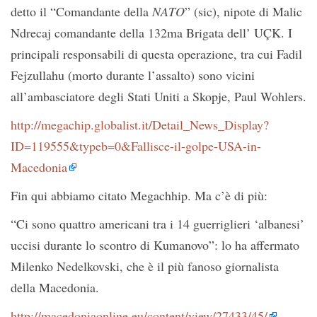
detto il “Comandante della
NATO
” (sic), nipote di Malic
Ndrecaj comandante della 132ma Brigata dell’ UÇK. I
principali responsabili di questa operazione, tra cui Fadil
Fejzullahu (morto durante l’assalto) sono vicini
all’ambasciatore degli Stati Uniti a Skopje, Paul Wohlers.
http://megachip.globalist.it/Detail_News_Display?
ID=119555&typeb=0&Fallisce-il-golpe-USA-in-
Macedonia
Fin qui abbiamo citato Megachhip. Ma c’è di più:
“Ci sono quattro americani tra i 14 guerriglieri ‘albanesi’
uccisi durante lo scontro di Kumanovo”: lo ha affermato
Milenko Nedelkovski, che è il più fanoso giornalista
della Macedonia.
http://macedoniaonline.eu/content/view/27433/45/