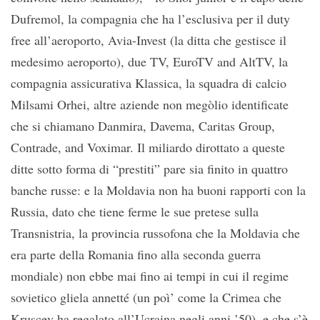
Dufremol, la compagnia che ha l’esclusiva per il duty
free all’aeroporto, Avia-Invest (la ditta che gestisce il
medesimo aeroporto), due TV, EuroTV and AltTV, la
compagnia assicurativa Klassica, la squadra di calcio
Milsami Orhei, altre aziende non megòlio identificate
che si chiamano Danmira, Davema, Caritas Group,
Contrade, and Voximar. Il miliardo dirottato a queste
ditte sotto forma di “prestiti” pare sia finito in quattro
banche russe: e la Moldavia non ha buoni rapporti con la
Russia, dato che tiene ferme le sue pretese sulla
Transnistria, la provincia russofona che la Moldavia che
era parte della Romania fino alla seconda guerra
mondiale) non ebbe mai fino ai tempi in cui il regime
sovietico gliela annetté (un poì’ come la Crimea che
Kruscev ha regalato all’Ucraina negli anni ’50), e che s’è