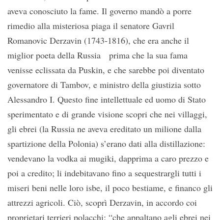
aveva conosciuto la fame. Il governo mandò a porre
rimedio alla misteriosa piaga il senatore Gavril
Romanovic Derzavin (1743-1816), che era anche il
miglior poeta della Russia prima che la sua fama
venisse eclissata da Puskin, e che sarebbe poi diventato
governatore di Tambov, e ministro della giustizia sotto
Alessandro I. Questo fine intellettuale ed uomo di Stato
sperimentato e di grande visione scopri che nei villaggi,
gli ebrei (la Russia ne aveva ereditato un milione dalla
spartizione della Polonia) s’erano dati alla distillazione:
vendevano la vodka ai mugiki, dapprima a caro prezzo e
poi a credito; li indebitavano fino a sequestrargli tutti i
miseri beni nelle loro isbe, il poco bestiame, e financo gli
attrezzi agricoli. Ciò, scoprì Derzavin, in accordo coi
proprietari terrieri polacchi: “che appaltano agli ebrei nei