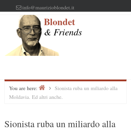
Skip
info@maurizioblondet.it
to
Blondet
content
& Friends
Home
>
You are here:
Sionista ruba un miliardo alla
Moldavia. Ed altri anche.
Sionista ruba un miliardo alla