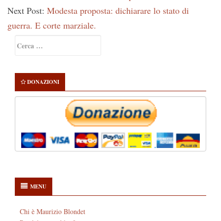
Next Post:
Modesta proposta: dichiarare lo stato di
guerra. E corte marziale.
Primary
Ricerca
Sidebar
per:
DONAZIONI
MENU
Chi è Maurizio Blondet