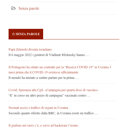
Senza parole
SENZA PAROLE
Papà Zelenski diventa israeliano
Il 6 maggio 2022 i genitori di Vladimir #Zelensky hanno …
Il Pentagono ha stilato un contratto per la “Ricerca COVID-19” in Ucraina 3
mesi prima che il COVID-19 esistesse ufficialmente
Il mondo ha iniziato a sentire parlare per la prima …
Covid, Speranza alla Cgil: «Campagna per quarta dose di vaccino»
“E’ in corso un altro pezzo di campagna” vaccinale contro …
Neonati uccisi e traffico di organi in Ucraina
Secondo quanto riferito dalla BBC, in Ucraina esiste un traffico …
Il grafene nel siero c’è, e serve ad hackerare l’uomo