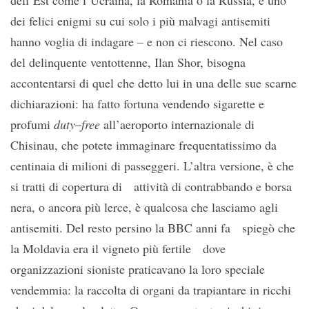
dell’Est come l’Ucraina, la Romania o la Russia, è uno
dei felici enigmi su cui solo i più malvagi antisemiti
hanno voglia di indagare – e non ci riescono. Nel caso
del delinquente ventottenne, Ilan Shor, bisogna
accontentarsi di quel che detto lui in una delle sue scarne
dichiarazioni: ha fatto fortuna vendendo sigarette e
profumi
duty
–
free
all’aeroporto internazionale di
Chisinau, che potete immaginare frequentatissimo da
centinaia di milioni di passeggeri. L’altra versione, è che
si tratti di copertura di attività di contrabbando e borsa
nera, o ancora più lerce, è qualcosa che lasciamo agli
antisemiti. Del resto persino la BBC anni fa spiegò che
la Moldavia era il vigneto più fertile dove
organizzazioni sioniste praticavano la loro speciale
vendemmia: la raccolta di organi da trapiantare in ricchi