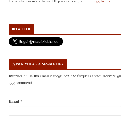
fine accetta una qualche forma delle proposte russe; o […] …
Leggi tutto »
Secondary
Sidebar
TWITTER
ISCRIVITI ALLA NEWSLETTER
Inserisci qui la tua email e scegli con che frequenza vuoi ricevere gli
aggiornamenti
Email
*