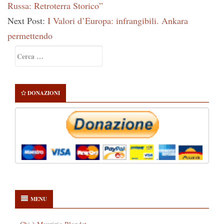
Russa: Retroterra Storico”
Next Post:
I Valori d’Europa: infrangibili. Ankara
permettendo
Primary
Ricerca
Sidebar
per:
DONAZIONI
MENU