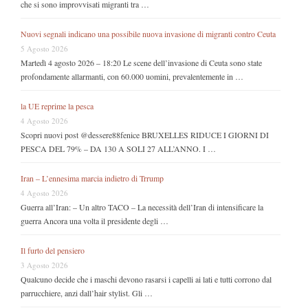
che si sono improvvisati migranti tra …
Nuovi segnali indicano una possibile nuova invasione di migranti contro Ceuta
5 Agosto 2026
Martedì 4 agosto 2026 – 18:20 Le scene dell’invasione di Ceuta sono state
profondamente allarmanti, con 60.000 uomini, prevalentemente in …
la UE reprime la pesca
4 Agosto 2026
Scopri nuovi post @dessere88fenice BRUXELLES RIDUCE I GIORNI DI
PESCA DEL 79% – DA 130 A SOLI 27 ALL’ANNO. I …
Iran – L’ennesima marcia indietro di Trrump
4 Agosto 2026
Guerra all’Iran: – Un altro TACO – La necessità dell’Iran di intensificare la
guerra Ancora una volta il presidente degli …
Il furto del pensiero
3 Agosto 2026
Qualcuno decide che i maschi devono rasarsi i capelli ai lati e tutti corrono dal
parrucchiere, anzi dall’hair stylist. Gli …