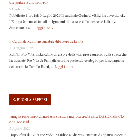
che portare a uno scontro»
9 Luglio 2026
Pubblicato 1 ora fail 9 Luglio 2026 Il cardinale Gerhard Müller ha avvertito che
l’Europa è minacciata dalle migrazioni di massa e dalla crescente influenza
dell’Islam. Lo …
Leggi tutto »
Il Cardinale Ruini, instancabile difensore della vita
17 Giugno 2026
RUINI. Pro Vita: instancabile difensore della vita, proseguiremo sulla strada che
ha tracciato Pro Vita & Famiglia esprime profondo cordoglio per la scomparsa
del cardinale Camillo Ruini, …
Leggi tutto »
BUONI A SAPERSI
famiglia reale marocchina è una struttura mafiosa creata dalla DGSE, dalla CIA
e dal Mossad
5 Agosto 2026
Dopo i fatti di Ceuta che vede una ridicola “disputa” mediata da quattro imbecilli