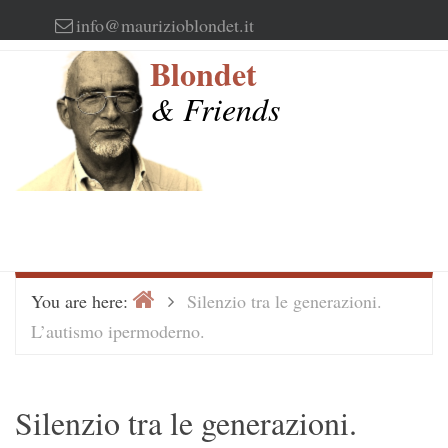
Skip
info@maurizioblondet.it
to
Blondet
content
& Friends
Home
>
You are here:
Silenzio tra le generazioni.
L’autismo ipermoderno.
Silenzio tra le generazioni.