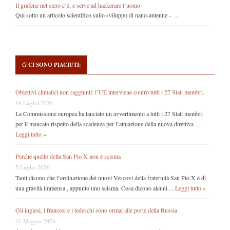
Il grafene nel siero c’è, e serve ad hackerare l’uomo
Qui sotto un articolo scientifico sullo sviluppo di nano-antenne – …
CI SONO PIACIUTI:
Obiettivi climatici non raggiunti: l’UE interviene contro tutti i 27 Stati membri.
19 Luglio 2026
La Commissione europea ha lanciato un avvertimento a tutti i 27 Stati membri
per il mancato rispetto della scadenza per l’attuazione della nuova direttiva …
Leggi tutto »
Perché quello della San Pio X non è scisma
5 Luglio 2026
Tanti dicono che l’ordinazione dei nuovi Vescovi della fraternità San Pio X è di
una gravità immensa , appunto uno scisma. Cosa dicono alcuni …
Leggi tutto »
Gli inglesi, i francesi e i tedeschi sono ormai alle porte della Russia
31 Maggio 2026