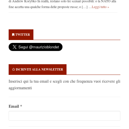
di Andrew Korybko In realtà, restano solo tre scenari possibili: o la NATO alla
fine accetta una qualche forma delle proposte russe; o […] …
Leggi tutto »
Secondary
Sidebar
TWITTER
ISCRIVITI ALLA NEWSLETTER
Inserisci qui la tua email e scegli con che frequenza vuoi ricevere gli
aggiornamenti
Email
*