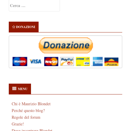
Primary
Ricerca
Sidebar
per:
DONAZIONI
MENU
Chi è Maurizio Blondet
Perché questo blog?
Regole del forum
Grazie!
Dove incontrare Blondet