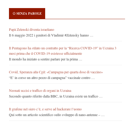
SENZA PAROLE
Papà Zelenski diventa israeliano
Il 6 maggio 2022 i genitori di Vladimir #Zelensky hanno …
Il Pentagono ha stilato un contratto per la “Ricerca COVID-19” in Ucraina 3
mesi prima che il COVID-19 esistesse ufficialmente
Il mondo ha iniziato a sentire parlare per la prima …
Covid, Speranza alla Cgil: «Campagna per quarta dose di vaccino»
“E’ in corso un altro pezzo di campagna” vaccinale contro …
Neonati uccisi e traffico di organi in Ucraina
Secondo quanto riferito dalla BBC, in Ucraina esiste un traffico …
Il grafene nel siero c’è, e serve ad hackerare l’uomo
Qui sotto un articolo scientifico sullo sviluppo di nano-antenne – …