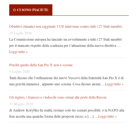
CI SONO PIACIUTI:
Obiettivi climatici non raggiunti: l’UE interviene contro tutti i 27 Stati membri.
19 Luglio 2026
La Commissione europea ha lanciato un avvertimento a tutti i 27 Stati membri
per il mancato rispetto della scadenza per l’attuazione della nuova direttiva …
Leggi tutto »
Perché quello della San Pio X non è scisma
5 Luglio 2026
Tanti dicono che l’ordinazione dei nuovi Vescovi della fraternità San Pio X è di
una gravità immensa , appunto uno scisma. Cosa dicono alcuni …
Leggi tutto »
Gli inglesi, i francesi e i tedeschi sono ormai alle porte della Russia
31 Maggio 2026
di Andrew Korybko In realtà, restano solo tre scenari possibili: o la NATO alla
fine accetta una qualche forma delle proposte russe; o […] …
Leggi tutto »
Secondary