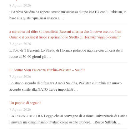
8 Agosto 2026
: l’Arabia Saudita ha appena stretto un’alleanza di tipo NATO con il Pakistan, in
base alla quale “qualsiasi attacco a …
a narrativa del ritiro si intensifica: Bessent afferma che il nuovo accordo Iran-
Oman e il cessate il fuoco riapriranno lo Stretto di Hormuz “oggi o domani”
7 Agosto 2026
L Foto di T Bessent: Lo Stretto di Hormuz potrebbe riaprire con un cessate il
fuoco di 30-60 giorni già …
E’ contro Sion l’alleanza Turchia-Pakistan – Saudi?
7 Agosto 2026
Lo strano accordo di difesa tra Arabia Saudita, Pakistan e Turchia Un nuovo
accordo simile alla NATO tra tre importanti …
Un popolo di segaioli
7 Agosto 2026
LA PORNODESTRA Leggo che al convegno di Azione Universitaria di Latina
i giovani meloniani hanno invitato come ospite d’onore….Rocco Siffredi. …