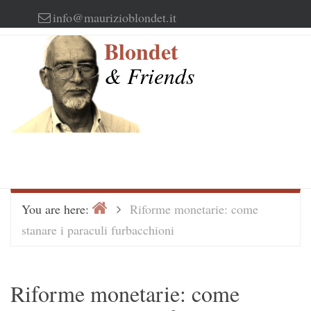
Skip
info@maurizioblondet.it
to
Blondet
content
& Friends
Home
>
You are here:
Riforme monetarie: come
stanare i paraculi furbacchioni
Riforme monetarie: come