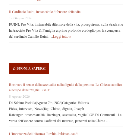
Il Cardinale Ruini, instancabile difensore della vita
17 Giugno 2026
RUINI. Pro Vita: instancabile difensore della vita, proseguiremo sulla strada che
ha tracciato Pro Vita & Famiglia esprime profondo cordoglio per la scomparsa
del cardinale Camillo Ruini, …
Leggi tutto »
BUONI A SAPERSI
Ritrovare il senso della sessualità nella dignità della persona. La Chiesa cattolica
al tempo delle “veglie LGBT”
8 Agosto 2026
Di Sabino Paciolla|Agosto 7th, 2026|Categorie: Editor’s
Picks, Interviste, News|Tag: Chiesa, dignità, Joseph
Ratzinger, omosessualità, Ratzinger, sessualità, veglie LGBT|0 Commenti La
verità dell’essere contro i sofismi del mercato, penetrati nella Chiesa …
L’impotanza dell’alleanza Turchia-Pakistan-saudi