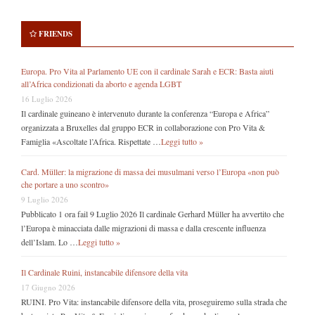
FRIENDS
Europa. Pro Vita al Parlamento UE con il cardinale Sarah e ECR: Basta aiuti
all’Africa condizionati da aborto e agenda LGBT
16 Luglio 2026
Il cardinale guineano è intervenuto durante la conferenza “Europa e Africa”
organizzata a Bruxelles dal gruppo ECR in collaborazione con Pro Vita &
Famiglia «Ascoltate l’Africa. Rispettate …
Leggi tutto »
Card. Müller: la migrazione di massa dei musulmani verso l’Europa «non può
che portare a uno scontro»
9 Luglio 2026
Pubblicato 1 ora fail 9 Luglio 2026 Il cardinale Gerhard Müller ha avvertito che
l’Europa è minacciata dalle migrazioni di massa e dalla crescente influenza
dell’Islam. Lo …
Leggi tutto »
Il Cardinale Ruini, instancabile difensore della vita
17 Giugno 2026
RUINI. Pro Vita: instancabile difensore della vita, proseguiremo sulla strada che