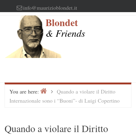
Skip
info@maurizioblondet.it
to
Blondet
content
& Friends
Home
>
You are here:
Quando a violare il Diritto
Internazionale sono i “Buoni”- di Luigi Copertino
Quando a violare il Diritto