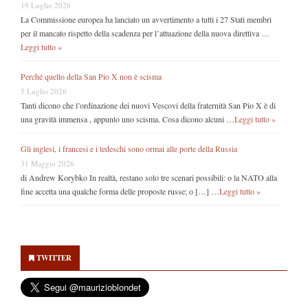
19 Luglio 2026
La Commissione europea ha lanciato un avvertimento a tutti i 27 Stati membri
per il mancato rispetto della scadenza per l’attuazione della nuova direttiva …
Leggi tutto »
Perché quello della San Pio X non è scisma
5 Luglio 2026
Tanti dicono che l’ordinazione dei nuovi Vescovi della fraternità San Pio X è di
una gravità immensa , appunto uno scisma. Cosa dicono alcuni …
Leggi tutto »
Gli inglesi, i francesi e i tedeschi sono ormai alle porte della Russia
31 Maggio 2026
di Andrew Korybko In realtà, restano solo tre scenari possibili: o la NATO alla
fine accetta una qualche forma delle proposte russe; o […] …
Leggi tutto »
Secondary
Sidebar
TWITTER