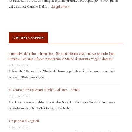
ha tracciato Pro Vita & Famiglia esprime profondo cordoglio per la scomparsa
del cardinale Camillo Ruini, …
Leggi tutto »
BUONI A SAPERSI
a narrativa del ritiro si intensifica: Bessent afferma che il nuovo accordo Iran-
Oman e il cessate il fuoco riapriranno lo Stretto di Hormuz “oggi o domani”
7 Agosto 2026
L Foto di T Bessent: Lo Stretto di Hormuz potrebbe riaprire con un cessate il
fuoco di 30-60 giorni già …
E’ contro Sion l’alleanza Turchia-Pakistan – Saudi?
7 Agosto 2026
Lo strano accordo di difesa tra Arabia Saudita, Pakistan e Turchia Un nuovo
accordo simile alla NATO tra tre importanti …
Un popolo di segaioli
7 Agosto 2026