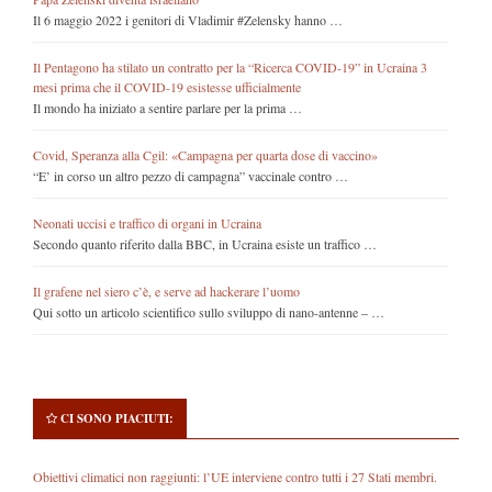
Il 6 maggio 2022 i genitori di Vladimir #Zelensky hanno …
Il Pentagono ha stilato un contratto per la “Ricerca COVID-19” in Ucraina 3
mesi prima che il COVID-19 esistesse ufficialmente
Il mondo ha iniziato a sentire parlare per la prima …
Covid, Speranza alla Cgil: «Campagna per quarta dose di vaccino»
“E’ in corso un altro pezzo di campagna” vaccinale contro …
Neonati uccisi e traffico di organi in Ucraina
Secondo quanto riferito dalla BBC, in Ucraina esiste un traffico …
Il grafene nel siero c’è, e serve ad hackerare l’uomo
Qui sotto un articolo scientifico sullo sviluppo di nano-antenne – …
CI SONO PIACIUTI:
Obiettivi climatici non raggiunti: l’UE interviene contro tutti i 27 Stati membri.