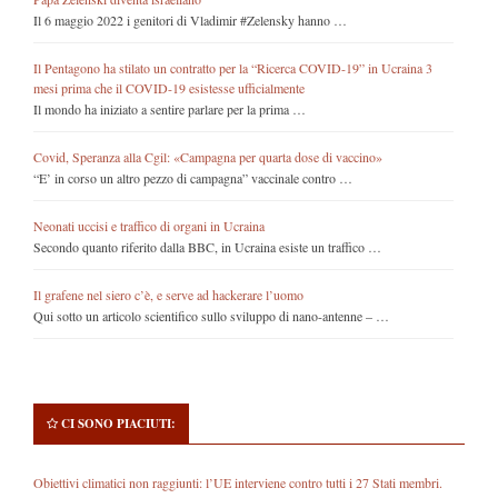
Il 6 maggio 2022 i genitori di Vladimir #Zelensky hanno …
Il Pentagono ha stilato un contratto per la “Ricerca COVID-19” in Ucraina 3
mesi prima che il COVID-19 esistesse ufficialmente
Il mondo ha iniziato a sentire parlare per la prima …
Covid, Speranza alla Cgil: «Campagna per quarta dose di vaccino»
“E’ in corso un altro pezzo di campagna” vaccinale contro …
Neonati uccisi e traffico di organi in Ucraina
Secondo quanto riferito dalla BBC, in Ucraina esiste un traffico …
Il grafene nel siero c’è, e serve ad hackerare l’uomo
Qui sotto un articolo scientifico sullo sviluppo di nano-antenne – …
CI SONO PIACIUTI:
Obiettivi climatici non raggiunti: l’UE interviene contro tutti i 27 Stati membri.