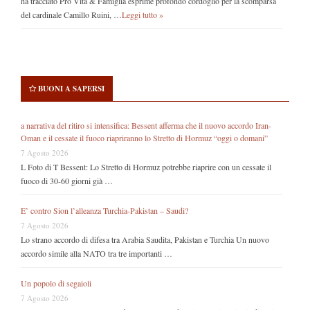
ha tracciato Pro Vita & Famiglia esprime profondo cordoglio per la scomparsa
del cardinale Camillo Ruini, …
Leggi tutto »
BUONI A SAPERSI
a narrativa del ritiro si intensifica: Bessent afferma che il nuovo accordo Iran-
Oman e il cessate il fuoco riapriranno lo Stretto di Hormuz “oggi o domani”
7 Agosto 2026
L Foto di T Bessent: Lo Stretto di Hormuz potrebbe riaprire con un cessate il
fuoco di 30-60 giorni già …
E’ contro Sion l’alleanza Turchia-Pakistan – Saudi?
7 Agosto 2026
Lo strano accordo di difesa tra Arabia Saudita, Pakistan e Turchia Un nuovo
accordo simile alla NATO tra tre importanti …
Un popolo di segaioli
7 Agosto 2026