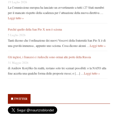
19 Luglio 2026
La Commissione europea ha lanciato un avvertimento a tutti i 27 Stati membri
per il mancato rispetto della scadenza per l’attuazione della nuova direttiva …
Leggi tutto »
Perché quello della San Pio X non è scisma
5 Luglio 2026
Tanti dicono che l’ordinazione dei nuovi Vescovi della fraternità San Pio X è di
una gravità immensa , appunto uno scisma. Cosa dicono alcuni …
Leggi tutto »
Gli inglesi, i francesi e i tedeschi sono ormai alle porte della Russia
31 Maggio 2026
di Andrew Korybko In realtà, restano solo tre scenari possibili: o la NATO alla
fine accetta una qualche forma delle proposte russe; o […] …
Leggi tutto »
Secondary
Sidebar
TWITTER