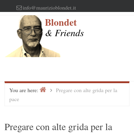
Skip
info@maurizioblondet.it
to
Blondet
content
& Friends
Home
>
You are here:
Pregare con alte grida per la
pace
Pregare con alte grida per la