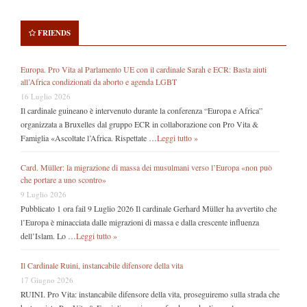
FRIENDS
Europa. Pro Vita al Parlamento UE con il cardinale Sarah e ECR: Basta aiuti
all’Africa condizionati da aborto e agenda LGBT
16 Luglio 2026
Il cardinale guineano è intervenuto durante la conferenza “Europa e Africa”
organizzata a Bruxelles dal gruppo ECR in collaborazione con Pro Vita &
Famiglia «Ascoltate l’Africa. Rispettate …
Leggi tutto »
Card. Müller: la migrazione di massa dei musulmani verso l’Europa «non può
che portare a uno scontro»
9 Luglio 2026
Pubblicato 1 ora fail 9 Luglio 2026 Il cardinale Gerhard Müller ha avvertito che
l’Europa è minacciata dalle migrazioni di massa e dalla crescente influenza
dell’Islam. Lo …
Leggi tutto »
Il Cardinale Ruini, instancabile difensore della vita
17 Giugno 2026
RUINI. Pro Vita: instancabile difensore della vita, proseguiremo sulla strada che