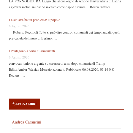
LA PORNODESTRA Leggo che al convegno di Azione Universitaria di Latina
i giovani meloniani hanno invitato come ospite d’onore….Rocco Siffredi. …
La sinistra ha un problema: il popolo
6 Agosto 2026
Roberto Pecchioli Tutto si può dire contro i comunisti dei tempi andati, quelli
pre-caduta del muro di Berlino, …
l Pentagono a corto di armamenti
6 Agosto 2026
convoca riunione urgente su carenza di armi dopo chiamata di Trump
EditorAmbar Warrick Mercato azionario Pubblicato 06.08.2026, 03:14 0 ©
Reuters. …
SEGNALIBRI
Andrea Carancini