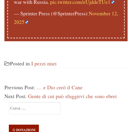
war with Russia.
pic.twitter.com/eUjddeTUe1
— Sprinter Press (@SprinterPress)
November 12,
2025
Posted in
I pezzi miei
Previous Post:
… e Dio creò il Cane
Next Post:
Gente di cui può sfuggirvi che sono ebrei
Primary
Ricerca
Sidebar
per:
DONAZIONI