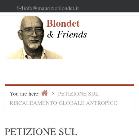
Skip
info@maurizioblondet.it
to
Blondet
content
& Friends
Home
>
You are here:
PETIZIONE SUL
RISCALDAMENTO GLOBALE ANTROPICO
PETIZIONE SUL