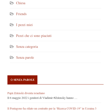
Chiesa
Friends
I pezzi miei
Pezzi che ci sono piaciuti
Senza categoria
Senza parole
SENZA PAROLE
Papà Zelenski diventa israeliano
Il 6 maggio 2022 i genitori di Vladimir #Zelensky hanno …
Il Pentagono ha stilato un contratto per la “Ricerca COVID-19” in Ucraina 3