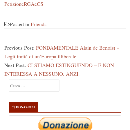
PetizioneRGAeCS
Posted in
Friends
Previous Post:
FONDAMENTALE Alain de Benoist –
Legittimità di un’Europa illiberale
Next Post:
CI STIAMO ESTINGUENDO – E NON
INTERESSA A NESSUNO. ANZI.
Primary
Ricerca
Sidebar
per:
DONAZIONI