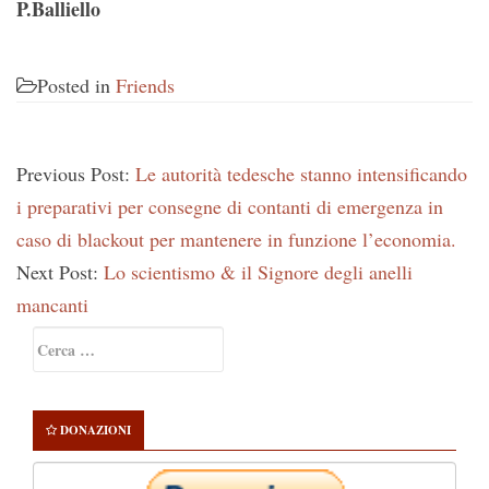
P.Balliello
Posted in
Friends
Previous Post:
Le autorità tedesche stanno intensificando
i preparativi per consegne di contanti di emergenza in
caso di blackout per mantenere in funzione l’economia.
Next Post:
Lo scientismo & il Signore degli anelli
mancanti
Primary
Ricerca
Sidebar
per:
DONAZIONI