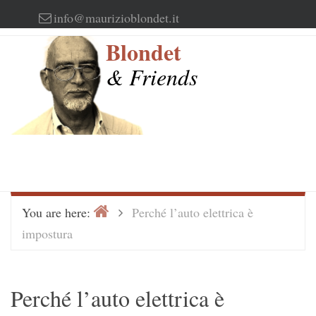
Skip
info@maurizioblondet.it
to
Blondet
content
& Friends
Home
>
You are here:
Perché l’auto elettrica è
impostura
Perché l’auto elettrica è