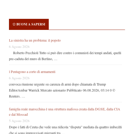
BUONI A SAPERSI
La sinistra ha un problema: il popolo
6 Agosto 2026
Roberto Pecchioli Tutto si può dire contro i comunisti dei tempi andati, quelli
pre-caduta del muro di Berlino, …
l Pentagono a corto di armamenti
6 Agosto 2026
convoca riunione urgente su carenza di armi dopo chiamata di Trump
EditorAmbar Warrick Mercato azionario Pubblicato 06.08.2026, 03:14 0 ©
Reuters. …
famiglia reale marocchina è una struttura mafiosa creata dalla DGSE, dalla CIA
e dal Mossad
5 Agosto 2026
Dopo i fatti di Ceuta che vede una ridicola “disputa” mediata da quattro imbecilli
che si sono improvvisati migranti tra …