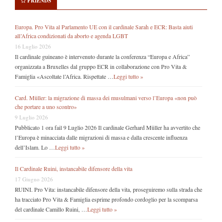
FRIENDS
Europa. Pro Vita al Parlamento UE con il cardinale Sarah e ECR: Basta aiuti
all’Africa condizionati da aborto e agenda LGBT
16 Luglio 2026
Il cardinale guineano è intervenuto durante la conferenza “Europa e Africa”
organizzata a Bruxelles dal gruppo ECR in collaborazione con Pro Vita &
Famiglia «Ascoltate l’Africa. Rispettate …
Leggi tutto »
Card. Müller: la migrazione di massa dei musulmani verso l’Europa «non può
che portare a uno scontro»
9 Luglio 2026
Pubblicato 1 ora fail 9 Luglio 2026 Il cardinale Gerhard Müller ha avvertito che
l’Europa è minacciata dalle migrazioni di massa e dalla crescente influenza
dell’Islam. Lo …
Leggi tutto »
Il Cardinale Ruini, instancabile difensore della vita
17 Giugno 2026
RUINI. Pro Vita: instancabile difensore della vita, proseguiremo sulla strada che
ha tracciato Pro Vita & Famiglia esprime profondo cordoglio per la scomparsa
del cardinale Camillo Ruini, …
Leggi tutto »