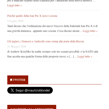
per il mancato rispetto della scadenza per l’attuazione della nuova direttiva …
Leggi tutto »
Perché quello della San Pio X non è scisma
5 Luglio 2026
Tanti dicono che l’ordinazione dei nuovi Vescovi della fraternità San Pio X è di
una gravità immensa , appunto uno scisma. Cosa dicono alcuni …
Leggi tutto »
Gli inglesi, i francesi e i tedeschi sono ormai alle porte della Russia
31 Maggio 2026
di Andrew Korybko In realtà, restano solo tre scenari possibili: o la NATO alla
fine accetta una qualche forma delle proposte russe; o […] …
Leggi tutto »
Secondary
Sidebar
TWITTER