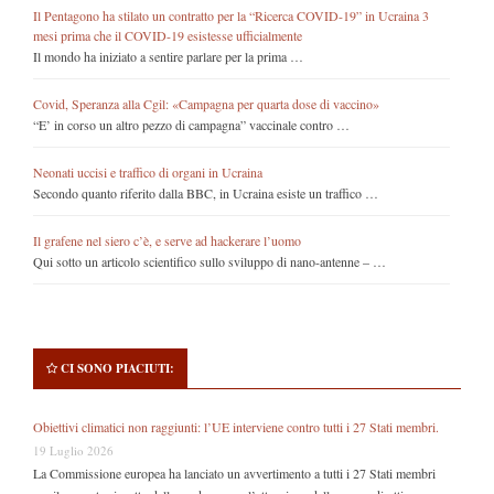
Il Pentagono ha stilato un contratto per la “Ricerca COVID-19” in Ucraina 3
mesi prima che il COVID-19 esistesse ufficialmente
Il mondo ha iniziato a sentire parlare per la prima …
Covid, Speranza alla Cgil: «Campagna per quarta dose di vaccino»
“E’ in corso un altro pezzo di campagna” vaccinale contro …
Neonati uccisi e traffico di organi in Ucraina
Secondo quanto riferito dalla BBC, in Ucraina esiste un traffico …
Il grafene nel siero c’è, e serve ad hackerare l’uomo
Qui sotto un articolo scientifico sullo sviluppo di nano-antenne – …
CI SONO PIACIUTI:
Obiettivi climatici non raggiunti: l’UE interviene contro tutti i 27 Stati membri.
19 Luglio 2026
La Commissione europea ha lanciato un avvertimento a tutti i 27 Stati membri