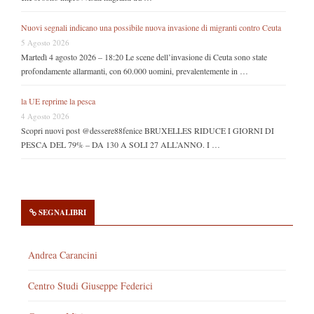
Nuovi segnali indicano una possibile nuova invasione di migranti contro Ceuta
5 Agosto 2026
Martedì 4 agosto 2026 – 18:20 Le scene dell’invasione di Ceuta sono state
profondamente allarmanti, con 60.000 uomini, prevalentemente in …
la UE reprime la pesca
4 Agosto 2026
Scopri nuovi post @dessere88fenice BRUXELLES RIDUCE I GIORNI DI
PESCA DEL 79% – DA 130 A SOLI 27 ALL’ANNO. I …
SEGNALIBRI
Andrea Carancini
Centro Studi Giuseppe Federici