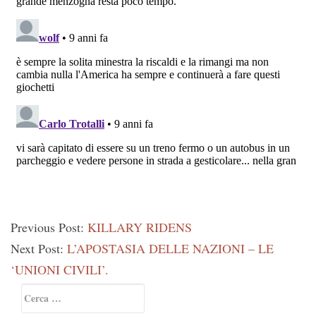
Previous Post:
KILLARY RIDENS
Next Post:
L’APOSTASIA DELLE NAZIONI – LE
‘UNIONI CIVILI’.
Primary
Ricerca
Sidebar
per: