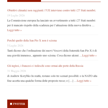
Obiettivi climatici non raggiunti: l’UE interviene contro tutti i 27 Stati membri.
19 Luglio 2026
La Commissione europea ha lanciato un avvertimento a tutti i 27 Stati membri
per il mancato rispetto della scadenza per l’attuazione della nuova direttiva …
Leggi tutto »
Perché quello della San Pio X non è scisma
5 Luglio 2026
Tanti dicono che l’ordinazione dei nuovi Vescovi della fraternità San Pio X è di
una gravità immensa , appunto uno scisma. Cosa dicono alcuni …
Leggi tutto »
Gli inglesi, i francesi e i tedeschi sono ormai alle porte della Russia
31 Maggio 2026
di Andrew Korybko In realtà, restano solo tre scenari possibili: o la NATO alla
fine accetta una qualche forma delle proposte russe; o […] …
Leggi tutto »
Secondary
Sidebar
TWITTER