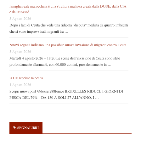
famiglia reale marocchina è una struttura mafiosa creata dalla DGSE, dalla CIA
e dal Mossad
5 Agosto 2026
Dopo i fatti di Ceuta che vede una ridicola “disputa” mediata da quattro imbecilli
che si sono improvvisati migranti tra …
Nuovi segnali indicano una possibile nuova invasione di migranti contro Ceuta
5 Agosto 2026
Martedì 4 agosto 2026 – 18:20 Le scene dell’invasione di Ceuta sono state
profondamente allarmanti, con 60.000 uomini, prevalentemente in …
la UE reprime la pesca
4 Agosto 2026
Scopri nuovi post @dessere88fenice BRUXELLES RIDUCE I GIORNI DI
PESCA DEL 79% – DA 130 A SOLI 27 ALL’ANNO. I …
SEGNALIBRI