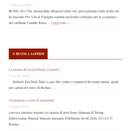
17 Giugno 2026
RUINI. Pro Vita: instancabile difensore della vita, proseguiremo sulla strada che
ha tracciato Pro Vita & Famiglia esprime profondo cordoglio per la scomparsa
del cardinale Camillo Ruini, …
Leggi tutto »
BUONI A SAPERSI
La sinistra ha un problema: il popolo
6 Agosto 2026
Roberto Pecchioli Tutto si può dire contro i comunisti dei tempi andati, quelli
pre-caduta del muro di Berlino, …
l Pentagono a corto di armamenti
6 Agosto 2026
convoca riunione urgente su carenza di armi dopo chiamata di Trump
EditorAmbar Warrick Mercato azionario Pubblicato 06.08.2026, 03:14 0 ©
Reuters. …