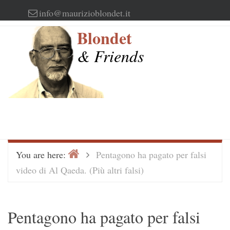
Skip
info@maurizioblondet.it
to
Blondet
content
& Friends
Home
>
You are here:
Pentagono ha pagato per falsi
video di Al Qaeda. (Più altri falsi)
Pentagono ha pagato per falsi