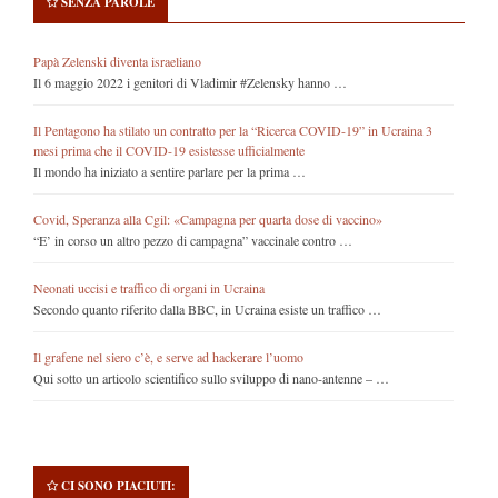
SENZA PAROLE
Papà Zelenski diventa israeliano
Il 6 maggio 2022 i genitori di Vladimir #Zelensky hanno …
Il Pentagono ha stilato un contratto per la “Ricerca COVID-19” in Ucraina 3
mesi prima che il COVID-19 esistesse ufficialmente
Il mondo ha iniziato a sentire parlare per la prima …
Covid, Speranza alla Cgil: «Campagna per quarta dose di vaccino»
“E’ in corso un altro pezzo di campagna” vaccinale contro …
Neonati uccisi e traffico di organi in Ucraina
Secondo quanto riferito dalla BBC, in Ucraina esiste un traffico …
Il grafene nel siero c’è, e serve ad hackerare l’uomo
Qui sotto un articolo scientifico sullo sviluppo di nano-antenne – …
CI SONO PIACIUTI: